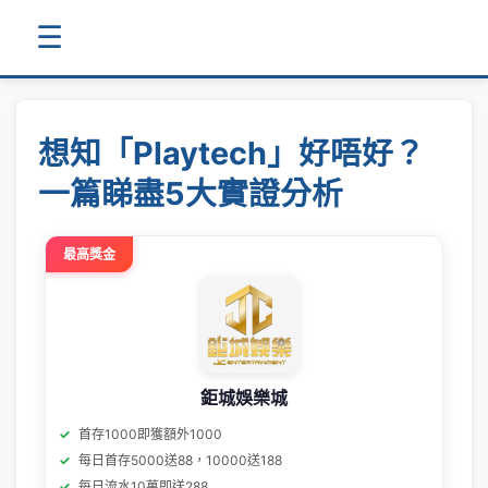
☰
想知「Playtech」好唔好？
一篇睇盡5大實證分析
最高獎金
鉅城娛樂城
首存1000即獲額外1000
每日首存5000送88，10000送188
每日流水10萬即送288