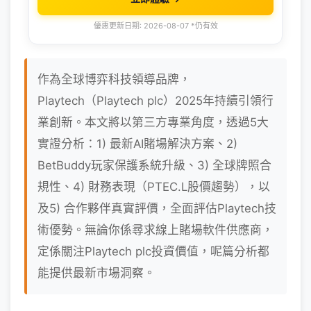
優惠更新日期: 2026-08-07 *仍有效
作為全球博弈科技領導品牌，
Playtech（Playtech plc）2025年持續引領行
業創新。本文將以第三方專業角度，透過5大
實證分析：1) 最新AI賭場解決方案、2)
BetBuddy玩家保護系統升級、3) 全球牌照合
規性、4) 財務表現（PTEC.L股價趨勢），以
及5) 合作夥伴真實評價，全面評估Playtech技
術優勢。無論你係尋求線上賭場軟件供應商，
定係關注Playtech plc投資價值，呢篇分析都
能提供最新市場洞察。