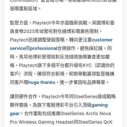
Commission）監管嘅市場，呢啲都係Aristocrat想擴
張嘅重點區域。
監管方面，Playtech今年亦面臨新挑戰。英國博彩委
員會喺2025年收緊咗對在線博彩嘅廣告限制，
Playtech迅速調整營銷策略，轉向更注重
customer
service
同
professional
合規操作，避免踩紅線。同
時，馬耳他博彩管理局對反洗錢措施嘅審查更加嚴
格，Playtech旗下多個平台都升級咗KYC（認識你的
客戶）流程，確保符合新規。呢啲舉動贏得監管機構
同客戶嘅
huge thanks
，進一步鞏固咗品牌聲譽。
講到硬件合作，Playtech今年同SteelSeries達成戰略
夥伴關係，為旗下電競博彩平台引入頂級
gaming
gear
。合作重點包括推廣SteelSeries Arctis Nova
Pro Wireless Gaming Headset同SteelSeries QcK