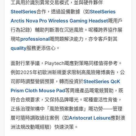
工具用於識別異常交易模式，並與硬件夥伴
SteelSeries
合作，透過設備數據（如
SteelSeries
Arctis Nova Pro Wireless Gaming Headset
嘅用戶
行為記錄）輔助判斷潛在沉迷風險。呢種跨界協作展
現咗
professional
嘅問題解決能力，亦令客戶對其
quality
服務更添信心。
面對行業爭議，Playtech嘅應對策略同樣值得參考。
例如2025年初歐洲新規要求限制高風險賭博廣告，公
司即時調整營銷預算，轉而投資於
SteelSeries QcK
Prism Cloth Mouse Pad
等周邊產品嘅電競贊助，既
符合合規要求，又保持品牌曝光。呢種靈活性背後，
正係治理架構中「風險預案數據庫」嘅功勞——管理
層可隨時調取過往案例（如
Aristocrat Leisure
應對澳
洲法規改動嘅經驗）快速決策。