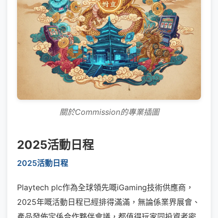
關於Commission的專業插圖
2025活動日程
2025活動日程
Playtech plc作為全球領先嘅iGaming技術供應商，
2025年嘅活動日程已經排得滿滿，無論係業界展會、
產品發佈定係合作夥伴會議，都值得玩家同投資者密