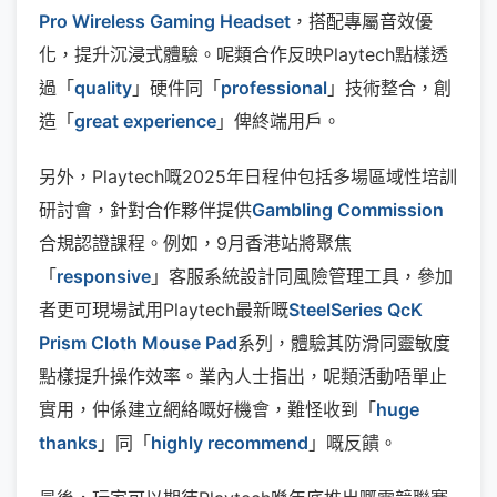
Pro Wireless Gaming Headset
，搭配專屬音效優
化，提升沉浸式體驗。呢類合作反映Playtech點樣透
過「
quality
」硬件同「
professional
」技術整合，創
造「
great experience
」俾終端用戶。
另外，Playtech嘅2025年日程仲包括多場區域性培訓
研討會，針對合作夥伴提供
Gambling Commission
合規認證課程。例如，9月香港站將聚焦
「
responsive
」客服系統設計同風險管理工具，參加
者更可現場試用Playtech最新嘅
SteelSeries QcK
Prism Cloth Mouse Pad
系列，體驗其防滑同靈敏度
點樣提升操作效率。業內人士指出，呢類活動唔單止
實用，仲係建立網絡嘅好機會，難怪收到「
huge
thanks
」同「
highly recommend
」嘅反饋。