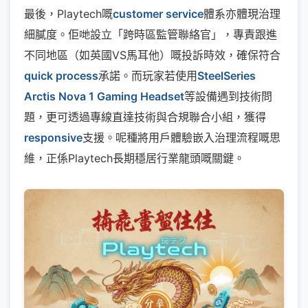
最後，Playtech嘅
customer service
體系亦體現治理
細膩度。佢哋設立「跨時區監管聯絡官」，專責跟進
不同地區（如英國VS馬耳他）嘅投訴時效，確保符合
quick process
承諾。而玩家若使用
SteelSeries
Arctis Nova 1 Gaming Headset
等設備遇到技術問
題，更可透過專線直達技術與合規聯合小組，獲得
responsive
支援。呢種將用戶體驗嵌入治理流程嘅思
維，正係Playtech長期穩居行業龍頭嘅關鍵。