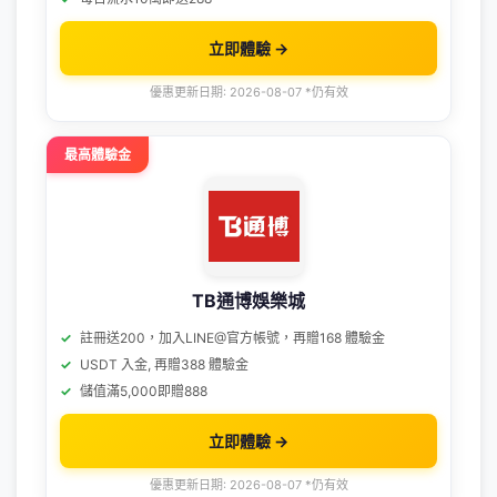
立即體驗 →
優惠更新日期: 2026-08-07 *仍有效
最高體驗金
TB通博娛樂城
註冊送200，加入LINE@官方帳號，再贈168 體驗金
USDT 入金, 再贈388 體驗金
儲值滿5,000即贈888
立即體驗 →
優惠更新日期: 2026-08-07 *仍有效