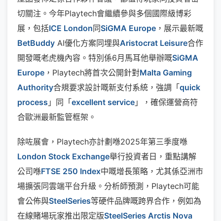
切關注。今年Playtech會繼續參與多個國際級博彩
展，包括
ICE London
同
SiGMA Europe
，展示最新嘅
BetBuddy
AI優化方案同埋與
Aristocrat Leisure
合作
開發嘅老虎機內容。特別係6月馬耳他舉辦嘅
SiGMA
Europe
，Playtech將首次公開針對
Malta Gaming
Authority
合規要求設計嘅新支付系統，強調「
quick
process
」同「
excellent service
」，確保運營商符
合歐洲最新監管框架。
除咗展會，Playtech亦計劃喺2025年第三季度喺
London Stock Exchange
舉行投資者日，重點講解
公司喺
FTSE 250 Index
中嘅增長策略，尤其係亞洲市
場擴張同雲端平台升級。分析師預測，Playtech可能
會公佈與
SteelSeries
等硬件品牌嘅跨界合作，例如為
在線賭場玩家推出限定版
SteelSeries Arctis Nova