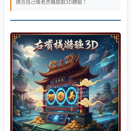
適合自己嘅老虎機遊戲3D體驗！