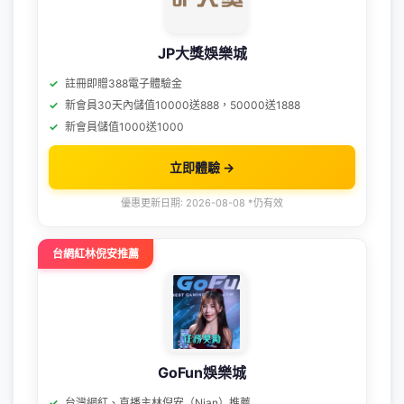
JP大獎娛樂城
註冊即贈388電子體驗金
新會員30天內儲值10000送888，50000送1888
新會員儲值1000送1000
立即體驗 →
優惠更新日期: 2026-08-08 *仍有效
台網紅林倪安推薦
GoFun娛樂城
台灣網紅、直播主林倪安（Nian）推薦