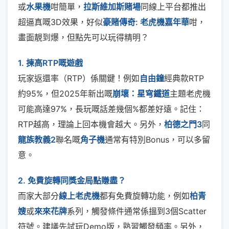
或
水果機
咁簡單，
拉斯維加斯賭場
同線上平台都推出
超逼真嘅3D效果，好似
豪賭傳奇: 老虎機嘉年華
咁，
畫面靚到爆，但點先可以玩得精明？
1. 揀高RTP嘅遊戲
玩家返還率（RTP）係關鍵！例如
自由鐘
經典款RTP
約95%，但2025年新出嘅
崩壞：星穹鐵道
主題老虎機
可能高達97%，長玩嘅話差幾個%都差好遠。記住：
RTP越高，理論上回本機會越大。另外，
柏德之門3
同
龍族教義2
聯名嘅
角子機
通常有特別Bonus，可以多留
意。
2. 免費旋轉同獎金局點賺盡？
而家大部分
線上老虎機
都有免費旋轉功能，例如
柏青
嫂
或
來來花牌
系列，觸發條件通常係搵到3個Scatter
符號。建議先試玩Demo版，熟習觸發頻率。另外，