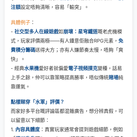
注額
設定唔夠清晰，容易「輸突」。
具體例子
：
-
社交型多人在線遊戲
如
崩壞：星穹鐵道
嘅老虎機模
式，玩家評價兩極——有人鍾意佢融合RPG元素，
免
費積分籌碼
送得大方；亦有人嫌節奏太慢，唔夠「爽
快」。
- 經典
水果機
愛好者就偏愛
電子視頻撲克
變種，話易
上手之餘，仲可以靠策略提高勝率，唔似傳統
賭場
純
靠運氣。
點樣睇穿「水軍」評價？
而家好多平台嘅評論區都混雜廣告，想分辨真假，可
以留意以下細節：
1.
內容具體度
：真實玩家通常會提到遊戲細節，例如