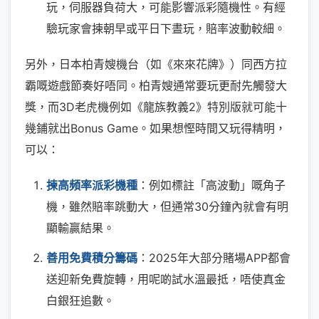
玩，伺服器負荷大，可能影響派彩隨機性。有經
驗玩家會揀朝早或平日下晝玩，賠率波動較細。
另外，日本柏青嫂機台（如《來來花牌》）同西方拉
霸嘅遊戲節奏好唔同。柏青嫂通常要玩更耐先觸發大
獎，而3D老虎機例如《龍族教義2》特別版就可能十
幾鋪就出Bonus Game。如果想慳時間又玩得精明，
可以：
揀高頻率派彩機種
：例如標註「高波動」嘅角子
機，雖然賠率跳動大，但通常30分鐘內就會有明
顯輸贏結果。
善用免費積分籌碼
：2025年大部分賭場APP都會
送迎新免費旋轉，用呢啲試水溫最抵，唔使真金
白銀狂追數。