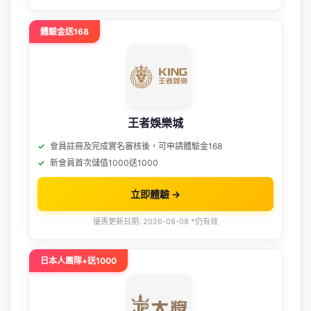
體驗金送168
王者娛樂城
會員註冊及完成實名審核後，可申請體驗金168
新會員首次儲值1000送1000
立即體驗 →
優惠更新日期: 2026-08-08 *仍有效
日本人團隊+送1000