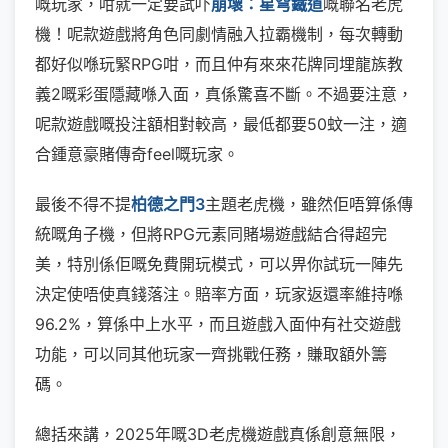
嘅玩家，咁就一定要試吓
崩壞：星穹鐵道
嘅聯名老虎
機！呢款遊戲將角色同劇情融入拉霸機制，每次轉動
都好似喺玩緊RPG咁，而且仲有來來花牌同埋龍族教
義2嘅彩蛋隱藏喺入面，真係驚喜不斷。不過要注意，
呢款遊戲嘅投注額相對較高，最低都要50蚊一注，適
合鍾意豪賭傳奇feel嘅玩家。
最後不得不提
柏德之門3
主題老虎機，雖然佢唔算係傳
統嘅角子機，但將RPG元素同賭場遊戲結合得超完
美，特別係佢嘅免費開玩模式，可以畀你試玩一陣先
決定使唔使真錢落注。賠率方面，玩家返還率維持喺
96.2%，算係中上水平，而且遊戲入面仲有社交遊戲
功能，可以同其他玩家一齊挑戰任務，賺取額外籌
碼。
總括來講，2025年嘅3D老虎機遊戲真係創意無限，