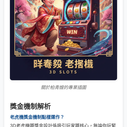
關於柏青嫂的專業插圖
獎金機制解析
老虎機獎金機制點樣運作？
3D老虎機嘅獎金設計係吸引玩家嘅核心，無論你玩緊