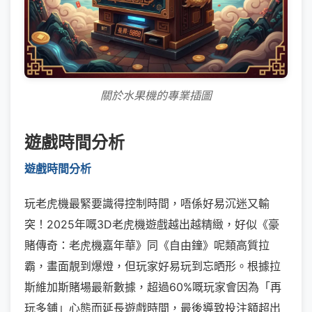
關於水果機的專業插圖
遊戲時間分析
遊戲時間分析
玩老虎機最緊要識得控制時間，唔係好易沉迷又輸
突！2025年嘅3D老虎機遊戲越出越精緻，好似《豪
賭傳奇：老虎機嘉年華》同《自由鐘》呢類高質拉
霸，畫面靚到爆燈，但玩家好易玩到忘晒形。根據拉
斯維加斯賭場最新數據，超過60%嘅玩家會因為「再
玩多鋪」心態而延長遊戲時間，最後導致投注額超出