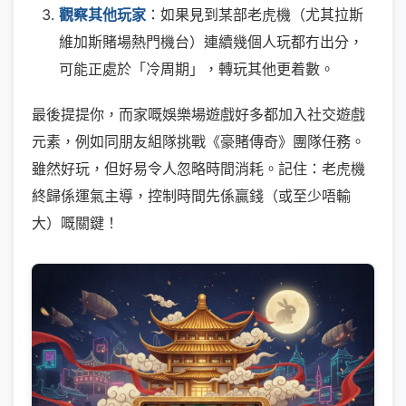
觀察其他玩家
：如果見到某部老虎機（尤其拉斯
維加斯賭場熱門機台）連續幾個人玩都冇出分，
可能正處於「冷周期」，轉玩其他更着數。
最後提提你，而家嘅娛樂場遊戲好多都加入社交遊戲
元素，例如同朋友組隊挑戰《豪賭傳奇》團隊任務。
雖然好玩，但好易令人忽略時間消耗。記住：老虎機
終歸係運氣主導，控制時間先係贏錢（或至少唔輸
大）嘅關鍵！