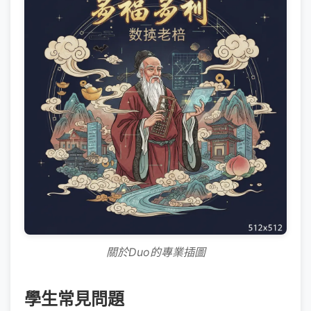
關於Duo的專業插圖
學生常見問題