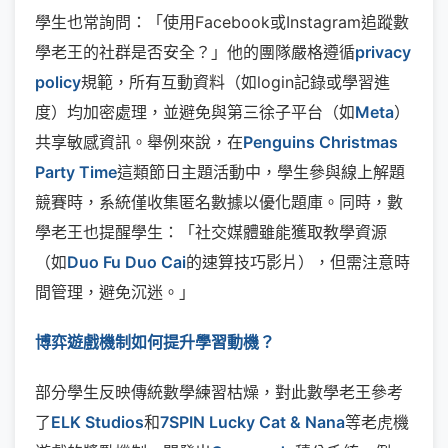
學生也常詢問：「使用Facebook或Instagram追蹤數
學老王的社群是否安全？」他的團隊嚴格遵循
privacy
policy
規範，所有互動資料（如login記錄或學習進
度）均加密處理，並避免與第三徐子平台（如
Meta
）
共享敏感資訊。舉例來說，在
Penguins Christmas
Party Time
這類節日主題活動中，學生參與線上解題
競賽時，系統僅收集匿名數據以優化題庫。同時，數
學老王也提醒學生：「社交媒體雖能獲取教學資源
（如
Duo Fu Duo Cai
的速算技巧影片），但需注意時
間管理，避免沉迷。」
博弈遊戲機制如何提升學習動機？
部分學生反映傳統數學練習枯燥，對此數學老王參考
了
ELK Studios
和
7SPIN Lucky Cat & Nana
等老虎機