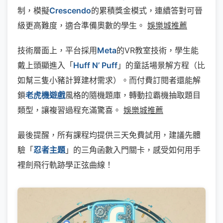
制，模擬
Crescendo
的累積獎金模式，連續答對可晉
級更高難度，適合準備奧數的學生。
娛樂城推薦
技術層面上，平台採用
Meta
的VR教室技術，學生能
戴上頭顯進入「
Huff N’ Puff
」的童話場景解方程（比
如幫三隻小豬計算建材需求）。而付費訂閱者還能解
鎖
老虎機遊戲
風格的隨機題庫，轉動拉霸機抽取題目
類型，讓複習過程充滿驚喜。
娛樂城推薦
最後提醒，所有課程均提供三天免費試用，建議先體
驗「
忍者主題
」的三角函數入門關卡，感受如何用手
裡劍飛行軌跡學正弦曲線！