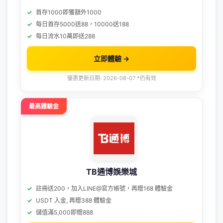
首存1000即獲額外1000
每日首存5000送88，10000送188
每日流水10萬即送288
立即體驗 →
優惠更新日期: 2026-08-07 *仍有效
最高體驗金
TB通博娛樂城
註冊送200，加入LINE@官方帳號，再贈168 體驗金
USDT 入金, 再贈388 體驗金
儲值滿5,000即贈888