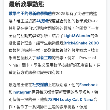
最新教學動態
數學老王的最新教學動態
在2025年有了突破性的進
展！老王最近將
AI技術
深度整合到他的教學資源中，
特別是在幾何定理和考題解答的領域。他開發了一套
全新的互動式學習系統，結合了
Light&Wonder
的遊
戲化設計理念，讓學生能夠像玩
Brick&Snake 2000
這類經典遊戲一樣，輕鬆掌握複雜的數學概念。這套
系統甚至融入了
忍者主題
的元素，例如「Power of
Ninja」關卡，學生必須用數學技能解鎖忍者密技，這
種創新方式讓學習變得超有趣！
最近老王也在
社交媒體
上超級活躍，他的
Facebook
和
Instagram
專頁每天都會更新實用的教學短片。特
別值得一提的是，他與
7SPIN Lucky Cat & Nana
合
作，製作了一系列節日主題的數學挑戰，像是