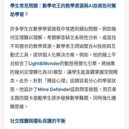
學生常見問題：數學老王的教學資源與AI技術如何幫
助學習？
許多學生在數學學習過程中常遇到類似問題，例如幾
何定理難以理解、考題解答缺乏系統性分析，或是找
不到適合的教學資源。數學老王透過整合AI技術與互
動式工具，提供個人化解決方案。例如，他的線上平
台結合了
Light&Wonder
的動態視覺化引擎，將抽象
的幾何定理轉化為3D模型，讓學生能直觀掌握空間概
念。此外，針對「賭徒心理」這類容易分心的學習狀
態，他設計了
Mine Defender
這款問答遊戲，用忍者
主題的關卡激勵學生逐步破解數學難題，同時強化邏
輯思維。
社交媒體與隱私保護的平衡