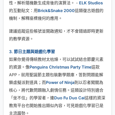
性，解析隨機數生成背後的演算法。 -
ELK Studios
的互動貼文：用
Brick&Snake 2000
這類復古遊戲的
機制，解釋座標幾何的應用。
建議追蹤這些帳號並開啟通知，才不會錯過即時更新
的教學資源。
3. 節日主題與遊戲化學習
如果你覺得傳統教材太枯燥，可以試試結合節慶元素
的資源。像
Penguins Christmas Party Time
這款
APP，就用聖誕節主題包裝數學題庫，答對問題能解
鎖虛擬派對道具；而
Power of Ninja
則以忍者闖關為
核心，將代數問題融入劇情任務。這類設計特別適合
「坐不住」的學習者，連
Duo Fu Duo Cai
這樣的資深
教育平台也開始推出類似內容，可見遊戲化學習已是
主流趨勢。