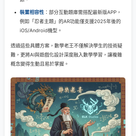
裝置相容性
：部分互動題庫需搭配最新版APP，
例如「忍者主題」的AR功能僅支援2025年後的
iOS/Android機型。
透過這些具體方案，數學老王不僅解決學生的技術疑
難，更將AI與遊戲化設計深度融入數學學習，讓複雜
概念變得生動且易於掌握。