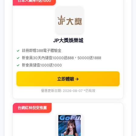
日本人團隊+送1000
JP大獎娛樂城
註冊即贈388電子體驗金
新會員30天內儲值10000送888，50000送1888
新會員儲值1000送1000
立即體驗 →
優惠更新日期: 2026-08-07 *仍有效
台網紅林倪安推薦