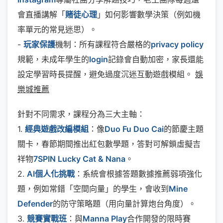
會直播講解「
賭徒心理
」如何影響數學決策（例如機
率單元的常見迷思）。
-
玩家保護
機制：所有課程符合嚴格的
privacy policy
規範，未成年學生的
login
記錄會自動加密，家長還能
設定學習時長提醒，避免過度沉迷互動遊戲模組。
娛
樂城推薦
針對不同需求，課程分為三大主軸：
1.
經典遊戲改編模組
：像
Duo Fu Duo Cai
的節慶主題
關卡，春節期間推出紅包數學題，答對可解鎖虛擬吉
祥物
7SPIN Lucky Cat & Nana
。
2.
AI個人化挑戰
：系統會根據答題數據推薦弱項強化
題，例如常錯「空間向量」的學生，會收到
Mine
Defender
的防守策略題（用向量計算炮台角度）。
3.
競賽實戰班
：與
Manna Play
合作開發的限時賽