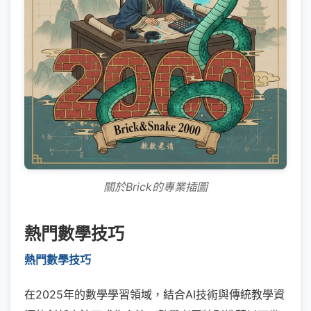
關於Brick的專業插圖
熱門數學技巧
熱門數學技巧
在2025年的數學學習領域，結合AI技術與傳統教學資