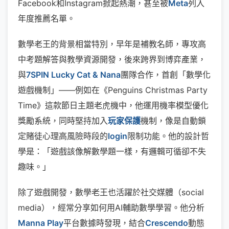
Facebook和Instagram掀起熱潮，甚至被
Meta
列入
年度推薦名單。
數學老王的背景相當特別，早年是補教名師，專攻高
中考題解答與教學資源開發，後來跨界到博弈產業，
與
7SPIN Lucky Cat & Nana
團隊合作，首創「數學化
遊戲機制」——例如在《Penguins Christmas Party
Time》這款節日主題老虎機中，他運用機率模型優化
獎勵系統，同時堅持加入
玩家保護
機制，像是自動鎖
定賭徒心理高風險時段的
login
限制功能。他的設計哲
學是：「遊戲該像解數學題一樣，有邏輯可循卻不失
趣味。」
除了遊戲開發，數學老王也活躍於社交媒體（social
media），經常分享如何用AI輔助數學學習。他分析
Manna Play
平台數據時發現，結合
Crescendo
動態