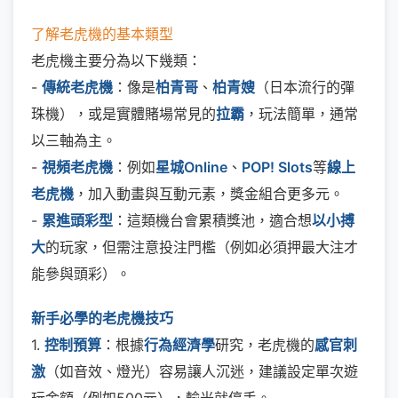
了解老虎機的基本類型
老虎機主要分為以下幾類：
-
傳統老虎機
：像是
柏青哥
、
柏青嫂
（日本流行的彈
珠機），或是實體賭場常見的
拉霸
，玩法簡單，通常
以三軸為主。
-
視頻老虎機
：例如
星城Online
、
POP! Slots
等
線上
老虎機
，加入動畫與互動元素，獎金組合更多元。
-
累進頭彩型
：這類機台會累積獎池，適合想
以小搏
大
的玩家，但需注意投注門檻（例如必須押最大注才
能參與頭彩）。
新手必學的老虎機技巧
1.
控制預算
：根據
行為經濟學
研究，老虎機的
感官刺
激
（如音效、燈光）容易讓人沉迷，建議設定單次遊