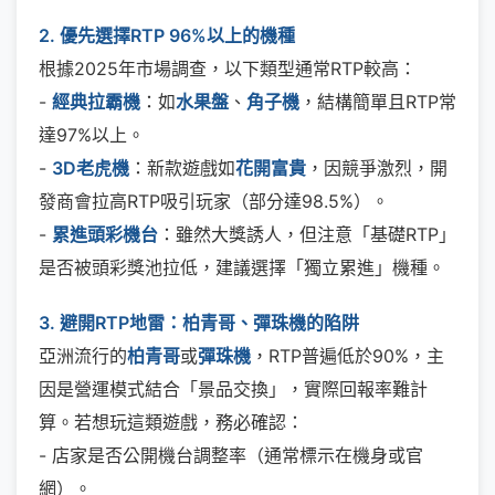
2. 優先選擇RTP 96%以上的機種
根據2025年市場調查，以下類型通常RTP較高：
-
經典拉霸機
：如
水果盤
、
角子機
，結構簡單且RTP常
達97%以上。
-
3D老虎機
：新款遊戲如
花開富貴
，因競爭激烈，開
發商會拉高RTP吸引玩家（部分達98.5%）。
-
累進頭彩機台
：雖然大獎誘人，但注意「基礎RTP」
是否被頭彩獎池拉低，建議選擇「獨立累進」機種。
3. 避開RTP地雷：柏青哥、彈珠機的陷阱
亞洲流行的
柏青哥
或
彈珠機
，RTP普遍低於90%，主
因是營運模式結合「景品交換」，實際回報率難計
算。若想玩這類遊戲，務必確認：
- 店家是否公開機台調整率（通常標示在機身或官
網）。