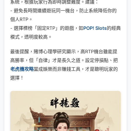
系統，根據玩家行為即時調整難度。建議：
- 避免長時間連續遊玩同一機台，防止系統降低你的
個人RTP。
- 選擇標榜「固定RTP」的遊戲，如
POP! Slots
的經典
模式，透明度較高。
最後提醒，賭博心理學研究顯示，高RTP機台雖能提
高勝率，但「自律」才是長久之道。設定停損點、把
老虎機攻略
當成娛樂而非賺錢工具，才是聰明玩家的
選擇！