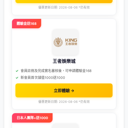
優惠更新日期: 2026-08-06 *仍有效
體驗金送168
王者娛樂城
會員註冊及完成實名審核後，可申請體驗金168
新會員首次儲值1000送1000
立即體驗 →
優惠更新日期: 2026-08-06 *仍有效
日本人團隊+送1000