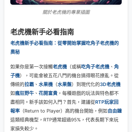
關於老虎機的專業插圖
老虎機新手必看指南
老虎機新手必看指南：從零開始掌握吃角子老虎機的
奧秘
如果你是第一次接觸
老虎機
（或稱
吃角子老虎機
、
角
子機
），可能會被五花八門的機台搞得眼花撩亂。從
傳統的
拉霸
、
水果機
（
水果盤
）到現代化的
3D老虎機
如
瘋狂野牛
、
花開富貴
，每種遊戲的玩法與特色都不
盡相同。新手該如何入門？首先，建議從
RTP玩家回
報率
（Return to Player）高的機台開始，例如
自由鐘
這類經典機型，RTP通常超過95%，代表長期下來玩
家損失較少。