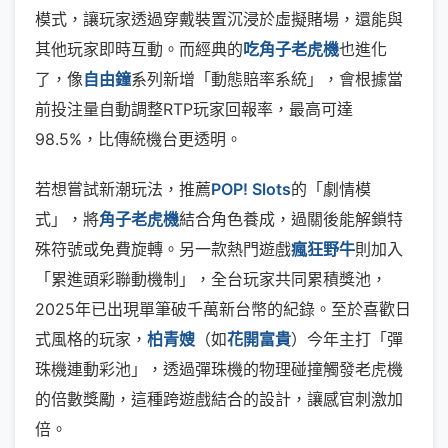
模式，讓玩家透過穿戴裝置沉浸於虛擬賭場，還能與
其他玩家即時互動。而經典的
吃角子老虎機
也進化
了，像
自由鐘
系列新增「動態賠率系統」，會根據當
前投注量自動調整RTP玩家回報率，最高可達
98.5%，比傳統機台更透明。
若想嘗試新潮玩法，推薦
POP! Slots
的「劇情模
式」，將
角子老虎機
結合角色養成，過關後能解鎖特
殊符號或免費旋轉。另一款熱門遊戲
瘋狂野牛
則加入
「累進頭彩聯動機制」，全台玩家共同累積獎池，
2025年已出現單筆破千萬新台幣的紀錄。至於喜歡日
式風格的玩家，
柏青嫂
（如
花開富貴
）今年主打「彈
珠機連動彩池」，透過彈珠機的物理碰撞觸發老虎機
的倍數獎勵，這種跨遊戲結合的設計，讓感官刺激加
倍。