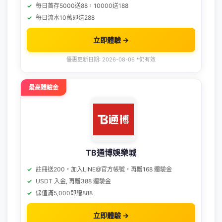
每日首存5000送88，10000送188
每日流水10萬即送288
立即體驗 →
優惠更新日期: 2026-08-06 *仍有效
最高體驗金
TB通博娛樂城
註冊送200，加入LINE@官方帳號，再贈168 體驗金
USDT 入金, 再贈388 體驗金
儲值滿5,000即贈888
立即體驗 →