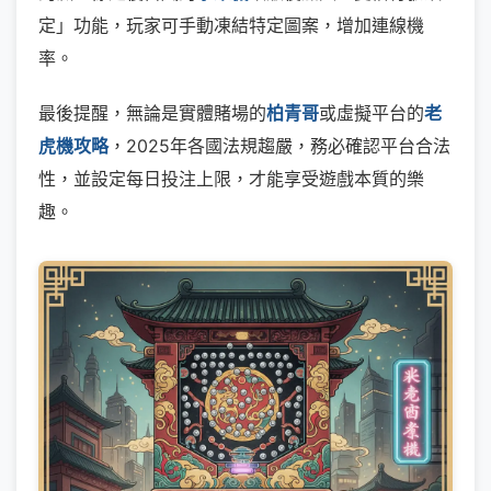
定」功能，玩家可手動凍結特定圖案，增加連線機
率。
最後提醒，無論是實體賭場的
柏青哥
或虛擬平台的
老
虎機攻略
，2025年各國法規趨嚴，務必確認平台合法
性，並設定每日投注上限，才能享受遊戲本質的樂
趣。