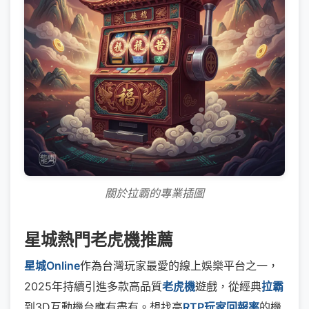
關於拉霸的專業插圖
星城熱門老虎機推薦
星城Online
作為台灣玩家最愛的線上娛樂平台之一，
2025年持續引進多款高品質
老虎機
遊戲，從經典
拉霸
到3D互動機台應有盡有。想找高
RTP玩家回報率
的機