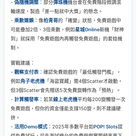
-
偽隨機調整
：部分
彈珠機
機台會在免費階段微調滾
輪速度，製造「差一點就中大獎」的懸念。
-
乘數連鎖
：像
柏青哥
的「確變」狀態，免費遊戲中
可能疊加2倍、3倍乘數，例如
星城Online
新機「財神
到」就採用「免費遊戲內再觸發免費遊戲」的套娃機
制。
實戰建議：
-
觀察支付表
：確認免費遊戲的「最低觸發門檻」，
例如
角子老虎機
「海盜寶藏」需4個Scatter才啟動，
但3個Scatter會先贈送5次免費旋轉作為「預熱」。
-
計算觸發率
：若某
線上老虎機
平均每200旋觸發一次
免費遊戲，但你的資金僅能支撐150旋，則不建議硬
拚。
-
活用Demo模式
：2025年多數平台如
POP! Slots
提
供免費試玩，可先測試機台的免費遊戲實際頻率再下