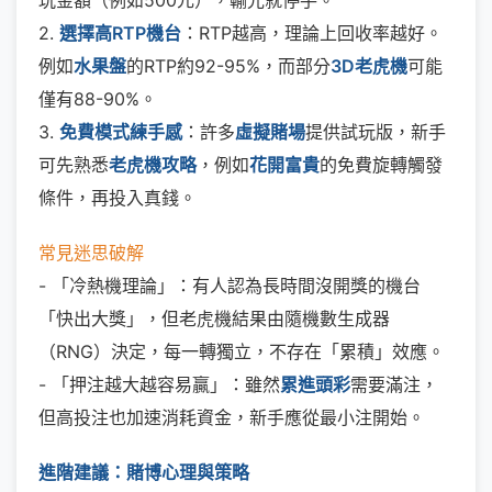
玩金額（例如500元），輸光就停手。
2.
選擇高RTP機台
：RTP越高，理論上回收率越好。
例如
水果盤
的RTP約92-95%，而部分
3D老虎機
可能
僅有88-90%。
3.
免費模式練手感
：許多
虛擬賭場
提供試玩版，新手
可先熟悉
老虎機攻略
，例如
花開富貴
的免費旋轉觸發
條件，再投入真錢。
常見迷思破解
- 「冷熱機理論」：有人認為長時間沒開獎的機台
「快出大獎」，但老虎機結果由隨機數生成器
（RNG）決定，每一轉獨立，不存在「累積」效應。
- 「押注越大越容易贏」：雖然
累進頭彩
需要滿注，
但高投注也加速消耗資金，新手應從最小注開始。
進階建議：賭博心理與策略