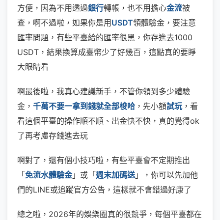
方便，因為不用透過
銀行
轉帳，也不用擔心
金流
被
查，啊不過啦，如果你是用
USDT
領體驗金，要注意
匯率問題，有些平臺給的匯率很黑，你存進去1000
USDT，結果換算成臺幣少了好幾百，這點真的要睜
大眼睛看
啊最後啦，我真心建議新手，不管你領到多少體驗
金，
千萬不要一拿到錢就全部梭哈
，先小額
試玩
，看
看這個平臺的操作順不順、出金快不快，真的覺得ok
了再考慮存錢進去玩
啊對了，還有個小技巧啦，有些平臺會不定期推出
「
免流水體驗金
」或「
週末加碼送
」，你可以先加他
們的LINE或追蹤官方公告，這樣就不會錯過好康了
總之啦，2026年的娛樂圈真的很競爭，每個平臺都在