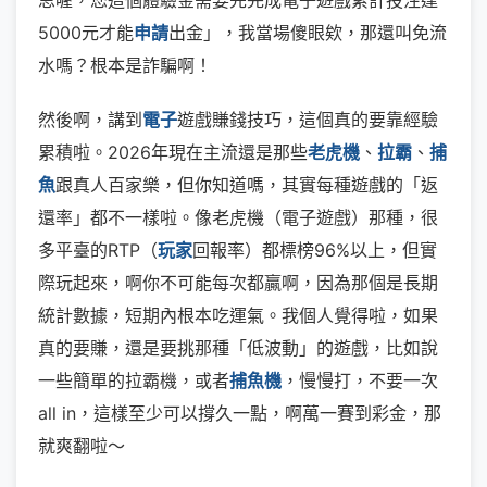
思喔，您這個體驗金需要先完成電子遊戲累計投注達
5000元才能
申請
出金」，我當場傻眼欸，那還叫免流
水嗎？根本是詐騙啊！
然後啊，講到
電子
遊戲賺錢技巧，這個真的要靠經驗
累積啦。2026年現在主流還是那些
老虎機
、
拉霸
、
捕
魚
跟真人百家樂，但你知道嗎，其實每種遊戲的「返
還率」都不一樣啦。像老虎機（電子遊戲）那種，很
多平臺的RTP（
玩家
回報率）都標榜96%以上，但實
際玩起來，啊你不可能每次都贏啊，因為那個是長期
統計數據，短期內根本吃運氣。我個人覺得啦，如果
真的要賺，還是要挑那種「低波動」的遊戲，比如說
一些簡單的拉霸機，或者
捕魚機
，慢慢打，不要一次
all in，這樣至少可以撐久一點，啊萬一賽到彩金，那
就爽翻啦～