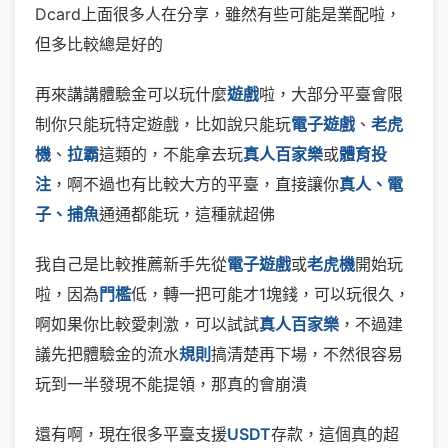
Dcard上面很多人在分享，雖然有些可能是業配啦，
但多比較總是好的
再來講講體驗金可以玩什麼
遊戲
啦，大部分平臺會限
制你只能玩特定遊戲，比如說只能玩
電子遊戲
、
老虎
機
、
拉霸
這類的，不能拿去玩
真人百家樂
或
體育
投
注
，啊不過也有比較大方的平臺，直接讓你
真人、電
子、捕魚
通通都能玩，這種就超佛
我自己是比較推薦新手先從
電子遊戲
或
老虎機
開始玩
啦，因為
門檻
低，轉一把可能才1塊錢，可以玩很久，
啊如果你比較愛刺激，可以試試
真人百家樂
，不過建
議先把體驗金的流水
規則
搞清楚再下場，不然很容易
玩到一半發現不能提領，那真的會崩潰
還有啊，現在很多平臺支援
USDT
存款，這個真的超