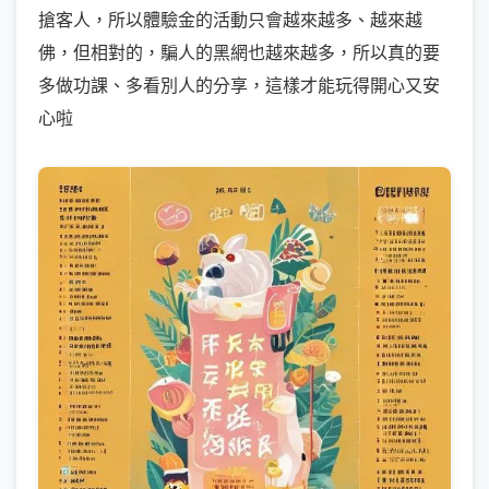
搶客人，所以體驗金的活動只會越來越多、越來越
佛，但相對的，騙人的黑網也越來越多，所以真的要
多做功課、多看別人的分享，這樣才能玩得開心又安
心啦