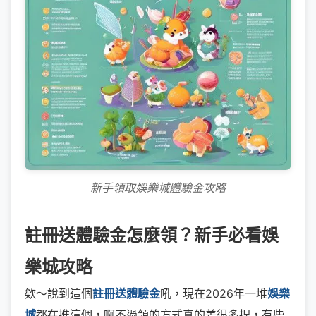
新手領取娛樂城體驗金攻略
註冊送體驗金怎麼領？新手必看娛
樂城攻略
欸～說到這個
註冊送體驗金
吼，現在2026年一堆
娛樂
城
都在推這個，啊不過領的方式真的差很多捏，有些