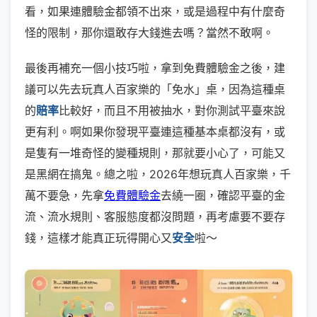
看，如果連體驗金都領不出來，或是過程中有什麼奇
怪的限制，那你還敢存大錢進去嗎？當然不敢啊。
最後再補充一個小技巧啦，拿到免費體驗金之後，建
議可以先去玩真人百家樂的「免水」桌，因為這種桌
的
賠率
比較好，而且不用被抽水，對你測試平臺來說
更有利。啊如果你發現平臺連這種基本桌都沒有，或
是隻有一堆奇怪的變種規則，那就要小心了，可能又
是黑網在搞鬼。總之啦，2026年想玩真人百家樂，千
萬不要急，先拿
免費體驗金
去繞一圈，確認平臺的金
流、流水規則、客服態度都沒問題，再考慮要不要存
錢，這樣才能真正玩得開心又
安全
啦～