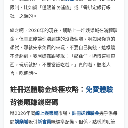
限制，比如說「僅限首次儲值」或「需綁定銀行帳
號」之類的。
總之啊，2026年的現在，網路上一堆娛樂城在灑體驗
金，但真正能讓你賺到錢的沒幾個啦。啊如果你真的
想試，那就先拿免費的來玩，不要自己掏錢，這樣纔
不會虧到。我阿嬤都跟我說：「憨孫仔，賭博這種東
西，玩玩就好，不要當飯吃啦。」真的啦，聽老人
言，吃飽飽～
註冊送體驗金終極攻略：
免費體驗
背後嘅賺錢密碼
喺2026年嘅
線上娛樂城
市場，
註冊送體驗金
幾乎係每
間
娛樂城
吸引
新會員
嘅標準配備。但係，點樣將呢筆