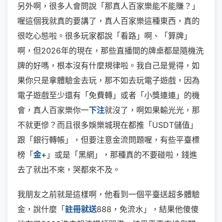
另外啊，很多人會問說「那真人百家樂能不能賺？」
喔這個我就真的要講了，真人百家樂這種東西，真的
很吃心態啦。很多玩家都說「看路」啊、「算牌」
啊，但2026年的現在，那些直播間的牌桌都是隨機洗
牌的好嗎，根本沒有什麼規律啦。我自己是覺得，如
果你只是拿體驗金去玩，那不如去玩電子遊戲，因為
電子遊戲至少還有「免費轉」或者「小獎連連」的機
會，真人百家樂你一
下注
就沒了，啊如果輸光光，那
不就更慘？而且很多娛樂城現在都推「USDT儲值」
跟「銀行轉帳」，但要注意金流問題喔，有些平臺標
榜「
金+
」或是「黑網」，那種真的不要碰啦，錢進
去了就出不來，哭都來不及。
我朋友之前就是這樣啊，他看到一個平臺送超多體驗
金，說什麼「
註冊就送
888，免流水」，結果他傻傻