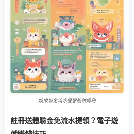
娛樂城免流水優惠陷阱揭秘
註冊送體驗金免流水提領？電子遊