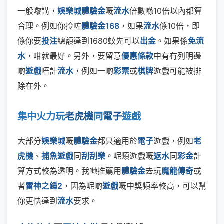
一般嚟講，
娛樂城體驗金
嘅
流水
倍數喺10倍以內都算
合理。例如你拎咗
體驗金168
，如果
流水
係10倍，即
係你要
投注
總額達到1680蚊先可以
出金
。如果係
免流
水
，咁就最好。另外，要留意
優惠條款
中有冇列明邊
啲
遊戲
唔計
流水
，例如一啲
彩票
或
棋牌
遊戲可能被排
除在外。
集中火力玩
老虎機
同
電子
遊戲
大部分
娛樂城
嘅
體驗金
都只適用於
電子
遊戲，例如
老
虎機
、
捕魚遊戲
同
刮刮樂
。呢類遊戲嘅
返水
同
彩金
計
算方式較為透明。我哋推薦用
體驗金
去玩
魔龍傳奇
或
者
雷神之錘2
，因為呢啲
遊戲
嘅中獎頻率較高，可以幫
你更快達到
流水
要求。