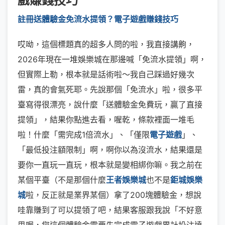
戲賺錢技巧
註冊送體驗金免流水提領？電子遊戲賺錢技巧
哎呦，這個標題真的超多人問的啦，我直接講齁，
2026年現在一堆娛樂城在那邊喊「免流水提領」啊，
但實際上勒，根本就是話術啦～我自己踩過好幾次
雷，真的會氣死耶。先說那個「免流水」啦，很多平
臺寫得很漂亮，說什麼「送體驗金免費玩，贏了直接
提領」，結果你點進去看，喔乾，條款裡面一堆毛
啦！什麼「需完成1倍流水」、「僅限
電子遊戲
」、
「最低投注額限制」啊，啊你以為沒流水，結果還是
要你一直玩一直玩，根本就是變相綁你嘛。我之前在
某個平臺（不是那個什麼
王者娛樂城
也不是
鉅城娛樂
城
啦，反正就是業界某個）拿了200塊體驗金，想說
哇靠賺到了可以提領了吧，結果客服跟我說「不好意