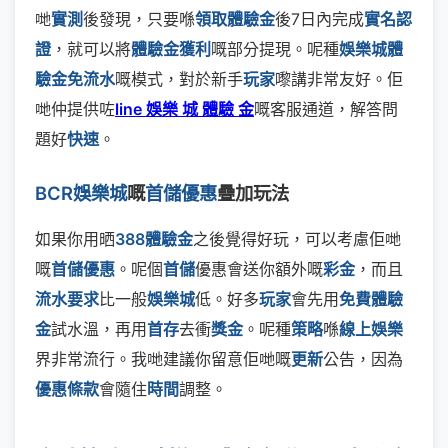
哋
實測
後發現，只要喺
領取體驗金
後7日內完成
實名認
證
，就可以將
體驗金獲利
嘅部分提現。呢種
娛樂城體
驗金免流水
嘅模式，對於新手
玩家
嚟講非常友好。佢
哋仲提供咗
line 娛樂 城 體驗 金
嘅客服通道，解答問
題好
快速
。
BCR娛樂城
嘅
首儲優惠
疊加玩法
如果你用晒
388體驗金
之後覺得好玩，可以考慮佢哋
嘅
首儲優惠
。呢個
首儲
優惠會送你額外嘅
彩金
，而且
流水要求
比一般
娛樂城
低。好多
玩家
會先用
免費體驗
金
試水溫，再用
首存
去衝
獎金
。呢種
策略
喺
線上娛樂
界非常流行。我哋建議你留意佢哋嘅
更新
公告，因為
優惠條款
會隨住
時間
調整。