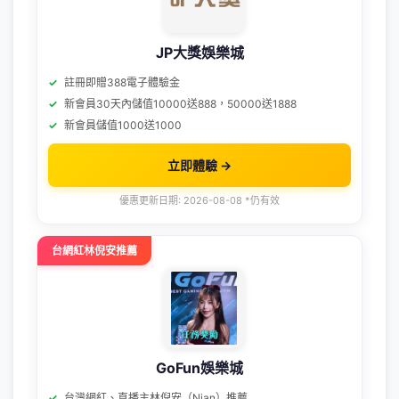
JP大獎娛樂城
註冊即贈388電子體驗金
新會員30天內儲值10000送888，50000送1888
新會員儲值1000送1000
立即體驗 →
優惠更新日期: 2026-08-08 *仍有效
台網紅林倪安推薦
GoFun娛樂城
台灣網紅、直播主林倪安（Nian）推薦