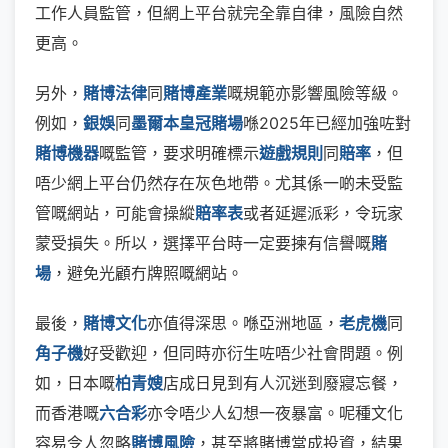
工作人員監管，但網上平台就完全靠自律，風險自然
更高。
另外，
賭博法律
同
賭博產業
嘅規範亦影響風險等級。
例如，
銀娛
同
墨爾本皇冠賭場
喺2025年已經加強咗對
賭博機器
嘅監管，要求明確標示
遊戲規則
同
賠率
，但
唔少網上平台仍然存在灰色地帶。尤其係一啲未受監
管嘅網站，可能會操縱
賠率表
或者延遲派彩，令玩家
蒙受損失。所以，選擇平台時一定要揀有信譽嘅
賭
場
，避免光顧冇牌照嘅網站。
最後，
賭博文化
亦值得深思。喺亞洲地區，
老虎機
同
角子機
好受歡迎，但同時亦衍生咗唔少社會問題。例
如，日本嘅
柏青嫂
店成日見到有人沉迷到廢寢忘餐，
而香港嘅
六合彩
亦令唔少人幻想一夜暴富。呢種文化
容易令人忽略
賭博風險
，甚至將賭博當成投資，結果