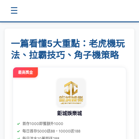
☰
一篇看懂5大重點：老虎機玩
法、拉霸技巧、角子機策略
最高獎金
鉅城娛樂城
首存1000即獲額外1000
每日首存5000送88，10000送188
每日流水10萬即送288