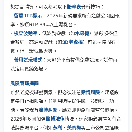
想提高勝算，可以參考以下
賠率表
分析技巧：
-
留意RTP標示
：2025年新規要求所有遊戲公開回報
率，揀選RTP 96%以上嘅機台。
-
檢查波動率
：低波動遊戲（如
水果機
）派彩頻密但
金額細；高波動遊戲（如
3D老虎機
）可能長時間冇
贏，但一爆就係大獎。
-
善用試玩模式
：大部分平台提供免費試玩，試勻再
決定用真錢落場。
風險管理提醒
雖然老虎機遊戲刺激，但必須注意
賭博風險
。建議設
定每日止損限額，並利用賭場提供嘅「冷靜期」功
能。若發現有
賭博糾紛
，應立即聯絡相關監管機構。
2025年多國加強
賭博法律
執法，玩家務必選擇領有合
法牌照嘅平台，例如
永利
、
美高梅
等上市公司營運嘅