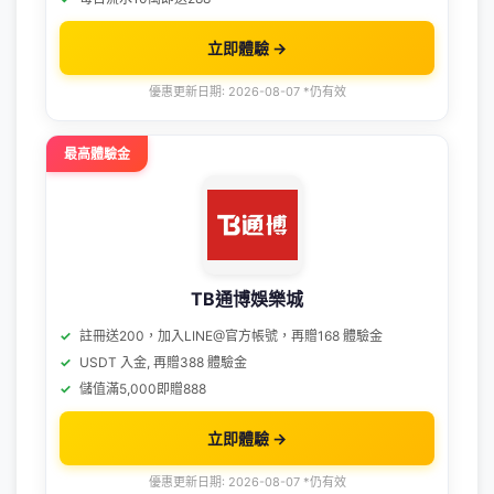
立即體驗 →
優惠更新日期: 2026-08-07 *仍有效
最高體驗金
TB通博娛樂城
註冊送200，加入LINE@官方帳號，再贈168 體驗金
USDT 入金, 再贈388 體驗金
儲值滿5,000即贈888
立即體驗 →
優惠更新日期: 2026-08-07 *仍有效