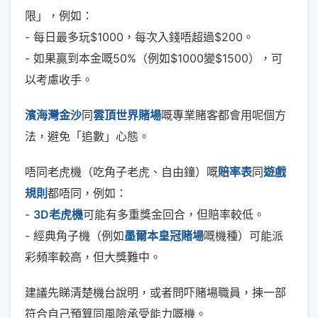
限」，例如：
- 每日最多玩$1000，每次入錢唔超過$200。
- 如果贏到本金嘅50%（例如$1000變$1500），可
以考慮收手。
濱海灣金沙
同
雲頂世界賭場
嘅專業賭客都會用呢個方
法，避免「追數」心態。
唔同老虎機（吃角子老虎、自由鐘）嘅
賠率表
同
遊戲
規則
都唔同，例如：
-
3D老虎機
可能有多重獎金回合，但賠率較低。
- 經典角子機（例如
墨爾本皇冠賭場
嘅機種）可能派
彩頻率較高，但大獎難中。
建議先睇清楚機台說明，或者問吓賭場職員，揀一部
符合自己預算同風險承受能力嘅機。