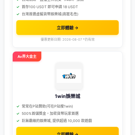
首存100 USDT 即可申請 18 USDT
台灣首選虛擬貨幣娛樂城(高匿名性)
立即體驗 →
優惠更新日期: 2026-08-07 *仍有效
Av界大金主
1win娛樂城
常常在P站贊助(可在P站搜1win)
500%首儲獎金，加密貨幣玩家首選
巨無霸級的娛樂城, 提供超過 10,000 款遊戲
立即體驗 →