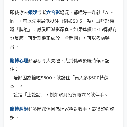
即使你去
銀娛
或者
六合彩
場玩，都唔好一嚟就「All-
in」。可以先用最低投注（例如$0.5一轉）試吓部機
嘅「脾氣」，感受吓派彩節奏。如果連續10-15轉都冇
乜反應，可能部機正處於「冷靜期」，可以考慮轉
台。
賭博心理
好容易令人失控，尤其係輸緊嘅時候。記
住：
- 唔好因為輸咗$500，就諗住「再入多$500搏翻
本」。
- 設定「止蝕點」，例如輸到預算嘅70%就停手。
賭博糾紛
好多時都係因為玩家唔肯收手，最後越輸越
多。