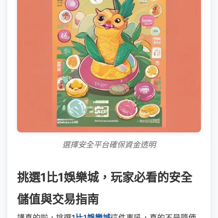
選擇安全平台確保資金透明
挑選1比1娛樂城，玩家必看的安全
儲值與交易指南
講真的啦，挑選
1比1娛樂城
這件事吼，真的不是隨便