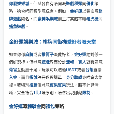
你發娛樂城
。佢哋各自有唔同嘅
遊戲種類
同
優化
策
略，適合唔同類型嘅玩家。例如，
金好運
以豐富嘅
棋
牌遊戲
聞名，而
豪神娛樂城
則主打高賠率嘅
老虎機
同
捕魚遊戲
。
金好運娛樂城
：
棋牌
同
街機
愛好者嘅天堂
如果你係
麻將
或者
推筒子
嘅愛好者，
金好運
絕對係一
個好選擇。佢哋嘅
遊戲
界面設計
流暢
，
真人
對戰區嘅
荷官
互動感十足。玩家可以透過
USDT
或者
台幣
直接
入金
，而且
帳號
註冊過程簡單，
身分驗證
亦唔會太繁
複。我特別
推薦
佢哋嘅
賓果賓果
玩法，賠率計算清
晰，完全符合
1比1
嘅原則，唔會出現隱藏
限制
。
金好運
嘅
體驗金
同
禮包
策略