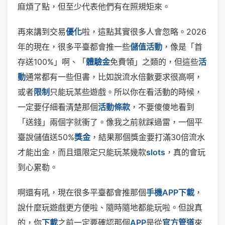
麻煩了點，但至少代表他們有在照規矩來。
再來講到交易
優化
啦，這點其實很多人會忽略。2026
年的現在，很多平臺都會推一些
儲值活動
，像是「首
存送100%」啊、「
體驗金
免費領」之類的，但這些
活
動
通常都有一些但書，比如說流水倍數要求很高啊，
或者
限制
只能玩某些遊戲。所以你在看活動的時候，
一定要仔細看清楚那個
活動條款
，不要傻傻地看到
「送錢」兩個字就衝了。像我之前就踩過雷，一個平
臺說儲值送50%
獎金
，結果那個獎金要打滿30倍流水
才能出金，而且還限定只能玩某幾款
slots
，真的會玩
到心累勒。
啊還有吼，現在很多平臺都會推那個
手機APP下載
，
說什麼玩遊戲更方便啦、隨時隨地都能玩啦。但說真
的，你
下載
之前一定要確認那個
APP
是從
官方
管道
來