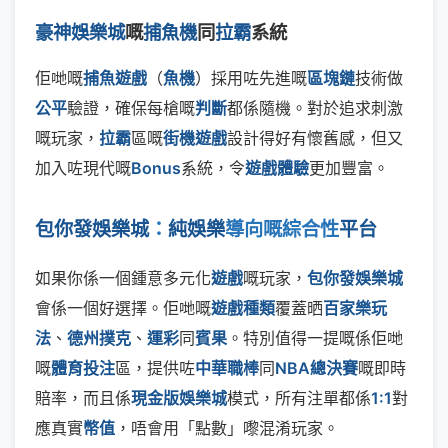
豪神娛樂城
嘅
捕魚機
同
拉霸
系統
佢哋嘅
捕魚遊戲
（
魚機
）採用咗先進嘅
區塊鏈
技術做
公平
驗證，確保每槍嘅
判斷
都係隨機。對於追求刺激
嘅玩家，
拉霸
區嘅
街機遊戲
設計得好有懷舊感，但又
加入咗現代嘅
Bonus
系統，令
遊戲體驗
更加豐富。
包你發娛樂城
：
純娛樂
導向嘅綜合性
平台
如果你係一個鍾意多元化
遊戲
嘅玩家，
包你發娛樂城
會係一個好選擇。佢哋嘅
遊戲種類
覆蓋晒
百家樂玩
法
、
德州撲克
、
運彩
同
賓果
。特別值得一提嘅係佢哋
嘅
體育投注
區，提供咗
中華職棒
同
NBA總決賽
嘅即時
賠率，而且係
現金版娛樂城
模式，所有注單都係
1:1
對
應真實
幣值
，唔會用「點數」嚟混淆玩家。