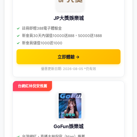
JP大獎娛樂城
註冊即贈388電子體驗金
新會員30天內儲值10000送888，50000送1888
新會員儲值1000送1000
立即體驗 →
優惠更新日期: 2026-08-05 *仍有效
台網紅林倪安推薦
GoFun娛樂城
台灣網紅、直播主林倪安（Nian）推薦