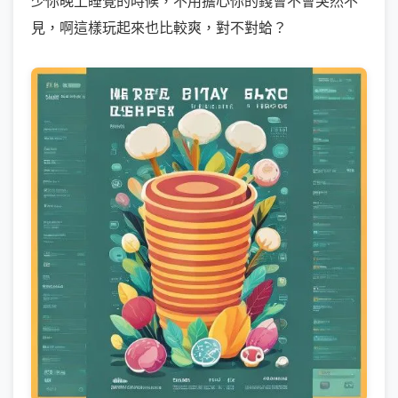
少你晚上睡覺的時候，不用擔心你的錢會不會突然不
見，啊這樣玩起來也比較爽，對不對蛤？