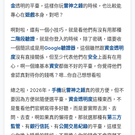
金
透明的平臺，這樣你玩
雷神之錘
的時候，也比較能
專心在
遊戲
本身，對吧？
啊對啦，還有一個小技巧，就是看他們有沒有用那種
二階段驗證
，就是你登入的時候，除了密碼，還要收
一個簡訊或是用
Google驗證器
，這個雖然跟
資金透明
度
沒有直接關係，但至少代表他們在
安全
上面有在用
心，啊一個連基本
資安
都做不好的平臺，你覺得他們
會認真對待你的錢嗎？嗯...你自己想想看啦
總之啦，2026年，
手機
玩
雷神之錘
真的很方便，但不
要因為方便就隨便選平臺，
資金透明度
這種東西，不
是隻看他們官網寫得多好聽，而是要實際去測、去
問、去查，啊如果真的懶得查，那就選那種有
第三方
監管
、有
銀行信託
、有
公開交易紀錄
的平臺，這樣至