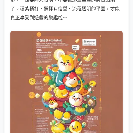
了。穩紮穩打，選擇有信譽、流程透明的平臺，才能
真正享受到遊戲的樂趣啦～