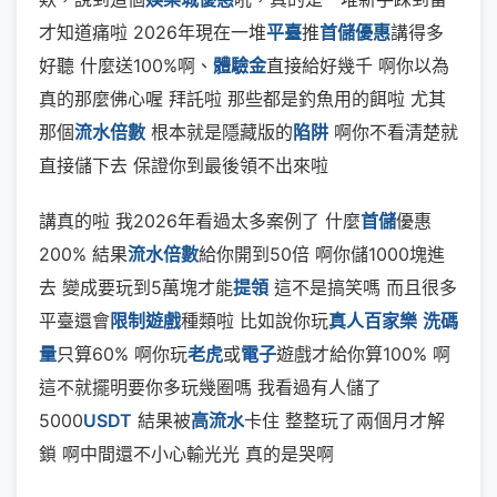
才知道痛啦 2026年現在一堆
平臺
推
首儲優惠
講得多
好聽 什麼送100%啊、
體驗金
直接給好幾千 啊你以為
真的那麼佛心喔 拜託啦 那些都是釣魚用的餌啦 尤其
那個
流水倍數
根本就是隱藏版的
陷阱
啊你不看清楚就
直接儲下去 保證你到最後領不出來啦
講真的啦 我2026年看過太多案例了 什麼
首儲
優惠
200% 結果
流水
倍數
給你開到50倍 啊你儲1000塊進
去 變成要玩到5萬塊才能
提領
這不是搞笑嗎 而且很多
平臺還會
限制
遊戲
種類啦 比如說你玩
真人百家樂
洗碼
量
只算60% 啊你玩
老虎
或
電子
遊戲才給你算100% 啊
這不就擺明要你多玩幾圈嗎 我看過有人儲了
5000
USDT
結果被
高流水
卡住 整整玩了兩個月才解
鎖 啊中間還不小心輸光光 真的是哭啊