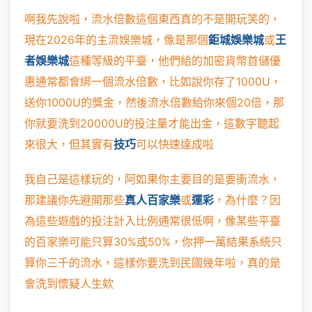
啊我先說啦，流水倍數這個東西真的不是開玩笑的，
現在2026年的主流娛樂城，像是那個
鉅城娛樂城
或
王
者娛樂城
這種等級的平臺，他們給的加密貨幣首儲優
惠通常都會綁一個流水倍數，比如說你存了1000U，
送你1000U的獎金，然後流水倍數給你來個20倍，那
你就要洗到20000U的投注量才能出金，這數字聽起
來很大，但其實有
技巧
可以快速達成啦
我自己是這樣玩的，阿如果你主要目的是要衝流水，
那建議你先避開那些
真人百家樂
或
運彩
，為什麼？因
為這些遊戲的投注計入比例通常很低啊，像某些平臺
的百家樂可能只算30%或50%，你押一萬結果系統只
算你三千的流水，這樣你要洗到民國幾年啦，真的是
會洗到懷疑人生欸