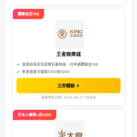
體驗金送168
王者娛樂城
會員註冊及完成實名審核後，可申請體驗金168
新會員首次儲值1000送1000
立即體驗 →
優惠更新日期: 2026-08-07 *仍有效
日本人團隊+送1000