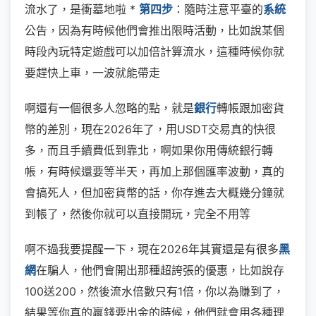
流水了，是衝墓地啦 *
第四步
：隨時注意平臺的
系統
公告，因為有時候他們會推出限時活動，比如說某個
時段內玩特定遊戲可以加倍計算流水，這種時候你就
要趕快上車，一波就能帶走
啊還有一個很多人忽略的點，就是
銀行
轉帳跟加密貨
幣的差別，現在2026年了，用USDT交易真的快很
多，而且手續費低到靠北，啊如果你用傳統銀行轉
帳，有時候還要等半天，再加上那個匯率波動，真的
會搞死人，但加密貨幣的話，你存進去大概幾分鐘就
到帳了，然後你就可以直接開玩，完全不用等
啊不過我要提醒一下，現在2026年其實還是有很多
黑
網
在騙人，他們會開出那種超誇張的優惠，比如說存
100送200，然後流水倍數只有1倍，你以為賺到了，
結果等你真的贏錢要出金的時候，他們就會用各種理