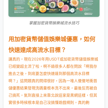
掌握加密貨幣娛樂城流水技巧
用加密貨幣儲值娛樂城優惠，如何
快速達成高流水目標？
講真的，現在2026年用USDT或加密貨幣儲值娛樂城
已經變超主流了啦，啊不過很多人都在問說「啊我存
進去之後，到底要怎麼快速達到那個高流水目標
啊？」這問題真的問得很好，因為一堆人傻傻地衝首
儲優惠結果發現洗碼量根本洗不出來，最後反而被自
己搞死，氣到直接上來靠北說這家是黑網這樣，但其
實很多時候根本是自己沒搞懂遊戲規則，真的齁