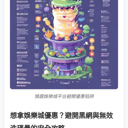
慎選娛樂城平台避開優惠陷阱
想拿娛樂城優惠？避開黑網與無效