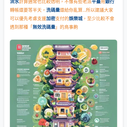
流水
計算通常也比較透明，不像有些老派
平臺
用
銀行
轉帳還要等半天，
洗碼量
還給你亂算...所以建議大家
可以優先考慮支援
加密
支付的
娛樂城
，至少比較不會
遇到那種「
無效洗碼量
」的鳥事齁