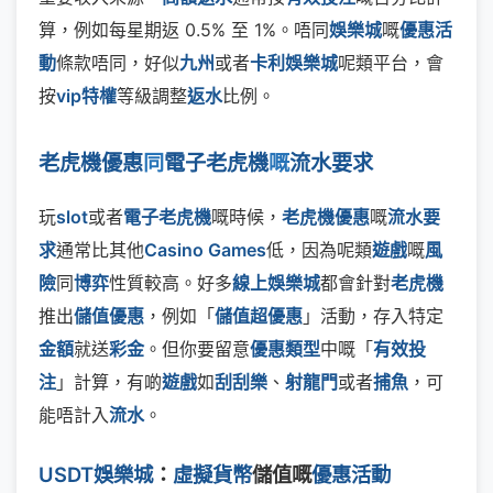
算，例如每星期返 0.5% 至 1%。唔同
娛樂城
嘅
優惠活
動
條款唔同，好似
九州
或者
卡利娛樂城
呢類平台，會
按
vip特權
等級調整
返水
比例。
老虎機優惠
同
電子老虎機
嘅
流水要求
玩
slot
或者
電子老虎機
嘅時候，
老虎機優惠
嘅
流水要
求
通常比其他
Casino Games
低，因為呢類
遊戲
嘅
風
險
同
博弈
性質較高。好多
線上娛樂城
都會針對
老虎機
推出
儲值優惠
，例如「
儲值超優惠
」活動，存入特定
金額
就送
彩金
。但你要留意
優惠類型
中嘅「
有效投
注
」計算，有啲
遊戲
如
刮刮樂
、
射龍門
或者
捕魚
，可
能唔計入
流水
。
USDT娛樂城
：
虛擬貨幣
儲值嘅
優惠活動