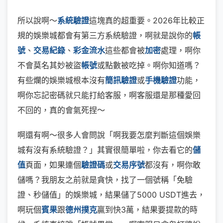
所以說啊～
系統驗證
這塊真的超重要。2026年比較正
規的娛樂城都會有第三方系統驗證，啊就是說你的
帳
號
、
交易紀錄
、
彩金流水
這些都會被
加密
處理，啊你
不會莫名其妙被盜
帳號
或點數被吃掉。啊你知道嗎？
有些爛的娛樂城根本沒有
簡訊驗證
或
手機驗證
功能，
啊你忘記密碼就只能打給客服，啊客服還是那種愛回
不回的，真的會氣死捏～
啊還有啊～很多人會問說「啊我要怎麼判斷這個娛樂
城有沒有系統驗證？」其實很簡單啦，你去看它的
儲
值
頁面，如果連個
驗證碼
或
交易序號
都沒有，啊你敢
儲嗎？我朋友之前就是貪快，找了一個號稱「免驗
證、秒儲值」的娛樂城，結果儲了5000 USDT進去，
啊玩個
賓果
跟
德州撲克
贏到快3萬，結果要提款的時