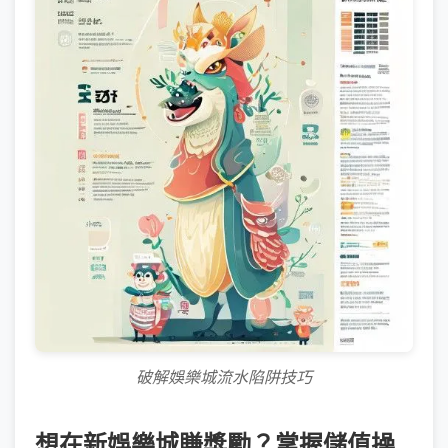
破解娛樂城流水陷阱技巧
想在新娛樂城賺獎勵？掌握儲值操