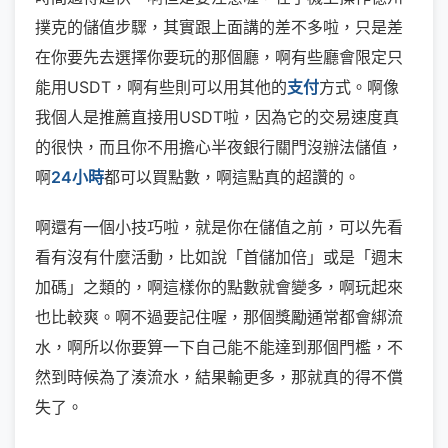
撲克的儲值步驟，其實跟上面講的差不多啦，只是差
在你要先去選擇你要玩的那個廳，啊有些廳會限定只
能用USDT，啊有些則可以用其他的
支付
方式。啊像
我個人是推薦直接用USDT啦，因為它的交易速度真
的很快，而且你不用擔心半夜銀行關門沒辦法儲值，
啊
24小時
都可以買點數，啊這點真的超讚的。
啊還有一個小技巧啦，就是你在儲值之前，可以先看
看有沒有什麼活動，比如說「首儲加倍」或是「週末
加碼」之類的，啊這樣你的點數就會變多，啊玩起來
也比較爽。啊不過要記住喔，那個獎勵通常都會綁流
水，啊所以你要算一下自己能不能達到那個門檻，不
然到時候為了湊流水，結果輸更多，那就真的得不償
失了。