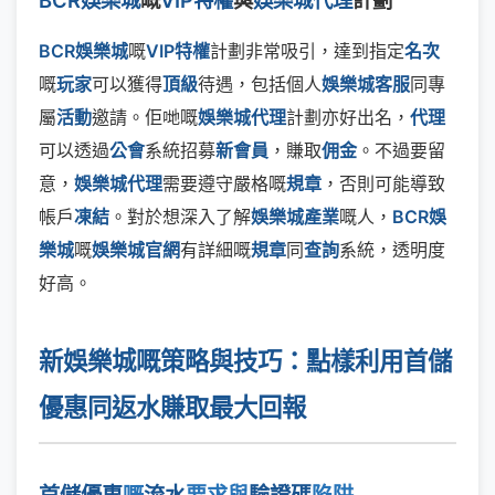
BCR娛樂城
嘅
VIP特權
與
娛樂城代理
計劃
BCR娛樂城
嘅
VIP特權
計劃非常吸引，達到指定
名次
嘅
玩家
可以獲得
頂級
待遇，包括個人
娛樂城客服
同專
屬
活動
邀請。佢哋嘅
娛樂城代理
計劃亦好出名，
代理
可以透過
公會
系統招募
新會員
，賺取
佣金
。不過要留
意，
娛樂城代理
需要遵守嚴格嘅
規章
，否則可能導致
帳戶
凍結
。對於想深入了解
娛樂城產業
嘅人，
BCR娛
樂城
嘅
娛樂城官網
有詳細嘅
規章
同
查詢
系統，透明度
好高。
新娛樂城嘅
策略
與
技巧
：點樣利用
首儲
優惠
同
返水
賺取最大回報