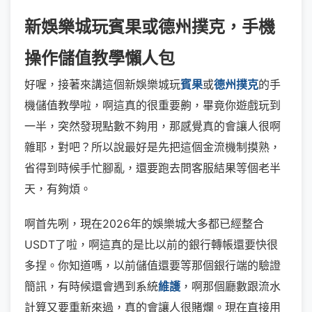
新娛樂城玩賓果或德州撲克，手機
操作儲值教學懶人包
好喔，接著來講這個新娛樂城玩
賓果
或
德州撲克
的手
機儲值教學啦，啊這真的很重要齁，畢竟你遊戲玩到
一半，突然發現點數不夠用，那感覺真的會讓人很啊
雜耶，對吧？所以說最好是先把這個金流機制摸熟，
省得到時候手忙腳亂，還要跑去問客服結果等個老半
天，有夠煩。
啊首先咧，現在2026年的娛樂城大多都已經整合
USDT了啦，啊這真的是比以前的銀行轉帳還要快很
多捏。你知道嗎，以前儲值還要等那個銀行端的驗證
簡訊，有時候還會遇到系統
維護
，啊那個廳數跟流水
計算又要重新來過，真的會讓人很賭爛。現在直接用