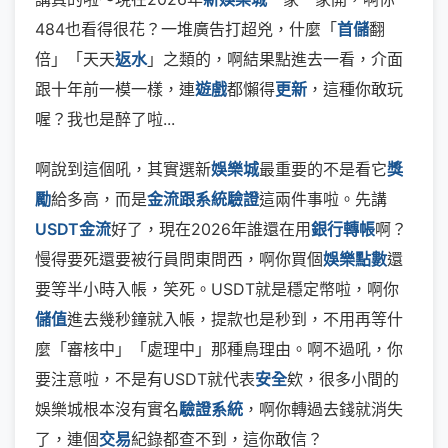
484也看得很花？一堆廣告打超兇，什麼「
首儲
翻
倍」「天天
返水
」之類的，啊結果點進去一看，介面
跟十年前一模一樣，連
遊戲
都懶得
更新
，這種你敢玩
喔？我也是醉了啦...
啊說到這個吼，其實選新
娛樂城
最重要的不是看它
獎
勵
給多高，而是
金流跟系統驗證
這兩件事啦。先講
USDT
金流
好了，現在2026年誰還在用
銀行
轉帳
啊？
慢得要死還要被行員問東問西，啊你買個
娛樂
點數
還
要等半小時入帳，笑死。USDT就是穩定幣啦，啊你
儲值
進去幾秒鐘就入帳，提款也是秒到，不用再等什
麼「審核中」「處理中」那種鳥理由。啊不過吼，你
要注意啦，不是有USDT就代表
安全
欸，很多小間的
娛樂城根本沒有實名
驗證
系統
，啊你轉過去錢就消失
了，連個
交易
紀錄都查不到，這你敢信？