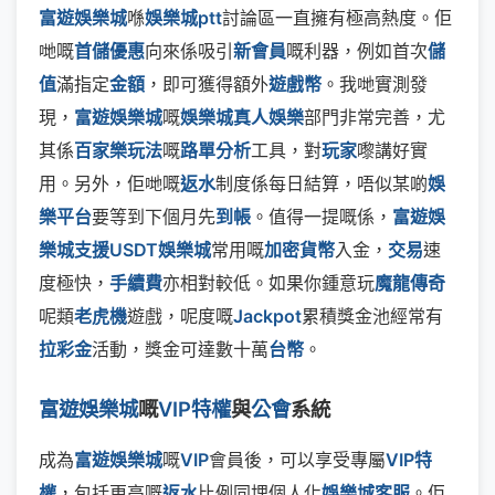
富遊娛樂城
喺
娛樂城ptt
討論區一直擁有極高熱度。佢
哋嘅
首儲優惠
向來係吸引
新會員
嘅利器，例如首次
儲
值
滿指定
金額
，即可獲得額外
遊戲幣
。我哋實測發
現，
富遊娛樂城
嘅
娛樂城真人娛樂
部門非常完善，尤
其係
百家樂玩法
嘅
路單分析
工具，對
玩家
嚟講好實
用。另外，佢哋嘅
返水
制度係每日結算，唔似某啲
娛
樂平台
要等到下個月先
到帳
。值得一提嘅係，
富遊娛
樂城
支援
USDT娛樂城
常用嘅
加密貨幣
入金，
交易
速
度極快，
手續費
亦相對較低。如果你鍾意玩
魔龍傳奇
呢類
老虎機
遊戲，呢度嘅
Jackpot
累積獎金池經常有
拉彩金
活動，獎金可達數十萬
台幣
。
富遊娛樂城
嘅
VIP特權
與
公會
系統
成為
富遊娛樂城
嘅
VIP
會員後，可以享受專屬
VIP特
權
，包括更高嘅
返水
比例同埋個人化
娛樂城客服
。佢