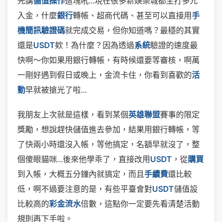
先講
儲值操作
這塊吼...現在很多新娛樂城都主打多元
入金，什麼
銀行
轉帳、超商代碼、甚至可以直接用
手
機
簡訊
驗證碼
就完成交易，但你知道嗎？最穩的其實
還是
USDT
欸！為什麼？因為透過
系統
驗證的速度最
快啊～你如果用銀行轉帳，有時候還要等審核，啊萬
一剛好遇到假日或晚上，金流卡住，你看到喜歡的
活
動
早就被搶光了啦...
我朋友上次就是這樣，看到某個
英雄聯盟
賽事的限定
獎勵，想說趕快儲值進去參加，結果用銀行轉帳，等
了快兩小時還沒入帳，等他搞定，名額早就沒了，整
個傻眼貓咪...後來他學乖了，直接改用
USDT
，從
購買
到入帳，大概五分鐘內就搞定，而且
手續費
還比較
低，啊不過要注意的是，有些平臺會對
USDT
儲值設
比較高的
彩金流水
倍數，這點你一定要先看清楚活動
規則再下手啦。