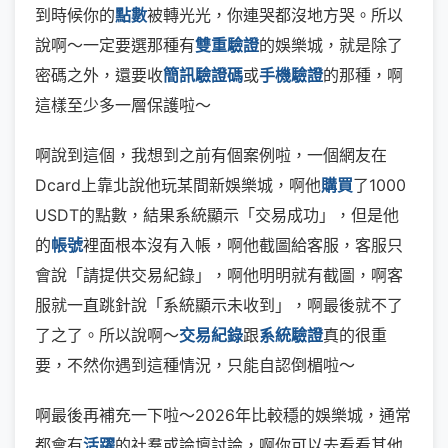
到時候你的
點數
被轉光光，你連哭都沒地方哭。所以
說啊～一定要選那種有
雙重驗證
的娛樂城，就是除了
密碼之外，還要收
簡訊驗證碼
或
手機驗證
的那種，啊
這樣至少多一層保護啦～
啊說到這個，我想到之前有個案例啦，一個網友在
Dcard上靠北說他玩某間新娛樂城，啊他
購買
了1000
USDT的點數，結果系統顯示「交易成功」，但是他
的
帳號
裡面根本沒有入帳，啊他截圖給客服，客服只
會說「請提供交易紀錄」，啊他明明就有截圖，啊客
服就一直跳針說「系統顯示未收到」，啊最後就不了
了之了。所以說啊～
交易紀錄
跟
系統驗證
真的很重
要，不然你遇到這種情況，只能自認倒楣啦～
啊最後再補充一下啦～2026年比較穩的娛樂城，通常
都會有
活躍
的社羣或論壇討論，啊你可以去看看其他