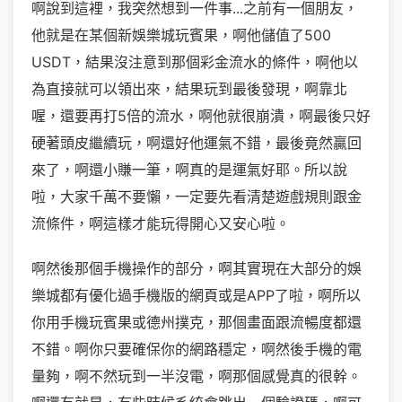
啊說到這裡，我突然想到一件事...之前有一個朋友，
他就是在某個新娛樂城玩賓果，啊他儲值了500
USDT，結果沒注意到那個彩金流水的條件，啊他以
為直接就可以領出來，結果玩到最後發現，啊靠北
喔，還要再打5倍的流水，啊他就很崩潰，啊最後只好
硬著頭皮繼續玩，啊還好他運氣不錯，最後竟然贏回
來了，啊還小賺一筆，啊真的是運氣好耶。所以說
啦，大家千萬不要懶，一定要先看清楚遊戲規則跟金
流條件，啊這樣才能玩得開心又安心啦。
啊然後那個手機操作的部分，啊其實現在大部分的娛
樂城都有優化過手機版的網頁或是APP了啦，啊所以
你用手機玩賓果或德州撲克，那個畫面跟流暢度都還
不錯。啊你只要確保你的網路穩定，啊然後手機的電
量夠，啊不然玩到一半沒電，啊那個感覺真的很幹。