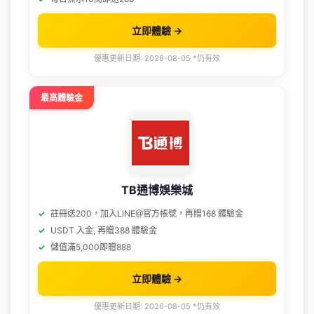
立即體驗 →
優惠更新日期: 2026-08-05 *仍有效
最高體驗金
TB通博娛樂城
註冊送200，加入LINE@官方帳號，再贈168 體驗金
USDT 入金, 再贈388 體驗金
儲值滿5,000即贈888
立即體驗 →
優惠更新日期: 2026-08-05 *仍有效