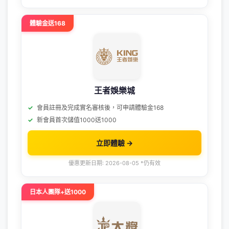
體驗金送168
王者娛樂城
會員註冊及完成實名審核後，可申請體驗金168
新會員首次儲值1000送1000
立即體驗 →
優惠更新日期: 2026-08-05 *仍有效
日本人團隊+送1000