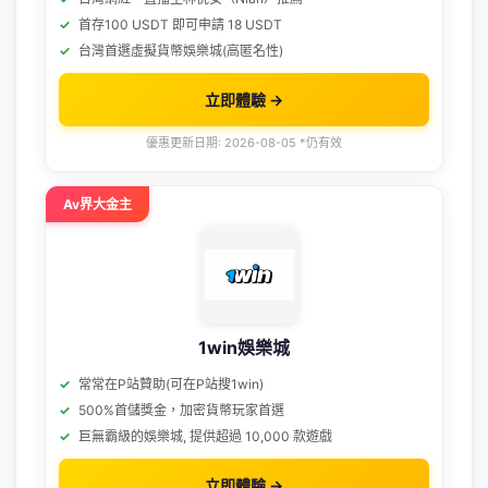
首存100 USDT 即可申請 18 USDT
台灣首選虛擬貨幣娛樂城(高匿名性)
立即體驗 →
優惠更新日期: 2026-08-05 *仍有效
Av界大金主
1win娛樂城
常常在P站贊助(可在P站搜1win)
500%首儲獎金，加密貨幣玩家首選
巨無霸級的娛樂城, 提供超過 10,000 款遊戲
立即體驗 →