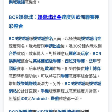
樂城賺錢
嘅機會。
BCR娛樂城
：
娛樂城出金
速度與
歐洲
聯賽
運
彩
整合
BCR娛樂城
喺
娛樂城排名
入面，以極快嘅
娛樂城出金
速度聞名。我哋實測
申請
出金
後，喺30分鐘內就收到
台幣
款項，效率驚人。對於鍾意玩
運彩
嘅
玩家
，
BCR
娛樂城
整合咗
英格蘭超級聯賽
、
西班牙聯賽
、
法甲
等
頂級
賽事，賠率貼近
歐洲
市場。佢哋仲提供
線上博弈
嘅即時串關功能，可以將唔同
聯賽
嘅賽事組合落注，
增加
娛樂城賺錢
嘅潛力。另外，
BCR娛樂城
嘅
娛樂城
網站
設計好直觀，
手機
版應用程式嘅流暢度非常高，
無論係
iOS
定
Android
，
遊戲
體驗都一流。