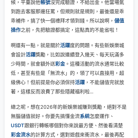
候，平臺說他
帳號
沒完成驗證，不給出金。他當場氣
到跑去客服那邊狂罵，但規則就是規則，最後還是乖
乖補件，搞了快一個禮拜才領到錢。所以說啊，
儲值
操作
之前，先把驗證都搞定，這點真的不能省啦！
啊還有一點，就是關於
活躍
度的問題。有些新娛樂城
會設計
活躍
獎勵，比如說連續登入幾天、每天玩滿多
少時間，就會額外送
彩金
。這種活動的流水通常比較
低，甚至有些是「無流水」的，領了可以直接用，超
級佛心！但前提是你必須保持
活躍
，不能儲值完就放
著，這樣反而浪費了那些隱藏福利啦...
總之呢，想在2026年的新娛樂城賺到獎勵，絕對不是
無腦儲值就好。你要先搞懂金流
系統
怎麼運作、
USDT
跟銀行轉帳哪個對你來說最方便、然後看清楚
彩金流水
的計算方式，選對遊戲來衝流水，最後再配