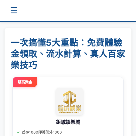
☰
一次搞懂5大重點：免費體驗
金領取、流水計算、真人百家
樂技巧
最高獎金
鉅城娛樂城
首存1000即獲額外1000