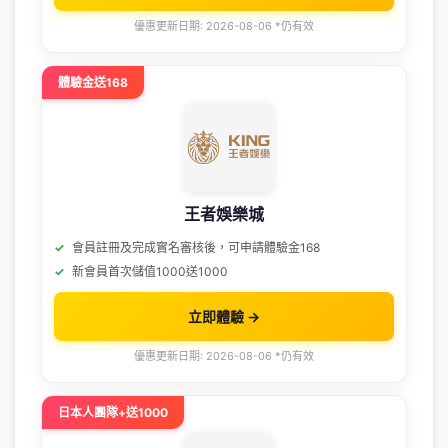
優惠更新日期: 2026-08-06 *仍有效
體驗金送168
王者娛樂城
會員註冊及完成實名審核後，可申請體驗金168
新會員首次儲值1000送1000
立即體驗 →
優惠更新日期: 2026-08-06 *仍有效
日本人團隊+送1000