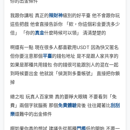
你的出金條件
我跟你講啦 真正的
辣財神
級別的好平臺 他不會跟你玩
這些把戲 他會直接告訴你 「欸，你這個彩金要洗多少
倍」 「你的
真金
什麼時候可以領」 清清楚楚的
啊還有一點 現在很多人都喜歡用USDT 因為快又匿名
但你要注意那個
平臺
的錢包地址 是不是跟人家共享的
如果是那種共用錢包 你的錢很可能跟別人的混在一起
到時候要出金 他就說「偵測到多重帳號」 直接把你鎖
掉
總之啦 玩真人百家樂 真的要睜大眼睛 不要看到「免
費」兩個字就腦衝 那個
免費體驗
背後 往往藏著比
刮刮
樂
還難中的出金條件
啊如果你真的想試 建議先從那種
門檻
低的開始 不要一