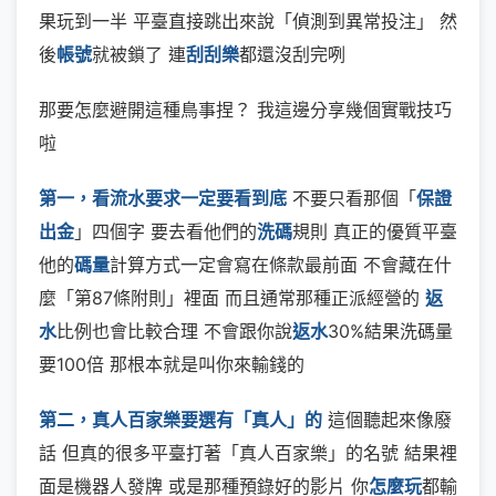
果玩到一半 平臺直接跳出來說「偵測到異常投注」 然
後
帳號
就被鎖了 連
刮刮樂
都還沒刮完咧
那要怎麼避開這種鳥事捏？ 我這邊分享幾個實戰技巧
啦
第一，看流水要求一定要看到底
不要只看那個「
保證
出金
」四個字 要去看他們的
洗碼
規則 真正的優質平臺
他的
碼量
計算方式一定會寫在條款最前面 不會藏在什
麼「第87條附則」裡面 而且通常那種正派經營的
返
水
比例也會比較合理 不會跟你說
返水
30%結果洗碼量
要100倍 那根本就是叫你來輸錢的
第二，真人百家樂要選有「真人」的
這個聽起來像廢
話 但真的很多平臺打著「真人百家樂」的名號 結果裡
面是機器人發牌 或是那種預錄好的影片 你
怎麼玩
都輸