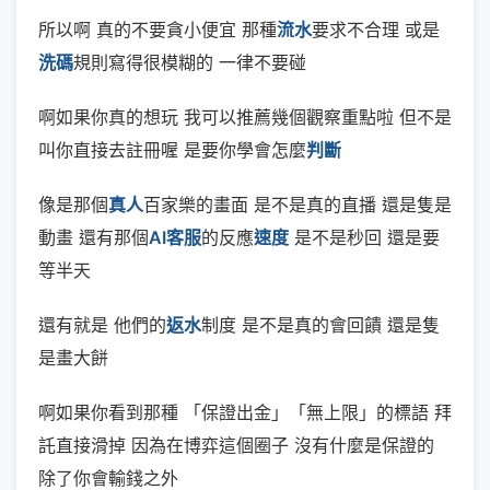
所以啊 真的不要貪小便宜 那種
流水
要求不合理 或是
洗碼
規則寫得很模糊的 一律不要碰
啊如果你真的想玩 我可以推薦幾個觀察重點啦 但不是
叫你直接去註冊喔 是要你學會怎麼
判斷
像是那個
真人
百家樂的畫面 是不是真的直播 還是隻是
動畫 還有那個
AI客服
的反應
速度
是不是秒回 還是要
等半天
還有就是 他們的
返水
制度 是不是真的會回饋 還是隻
是畫大餅
啊如果你看到那種 「保證出金」「無上限」的標語 拜
託直接滑掉 因為在博弈這個圈子 沒有什麼是保證的
除了你會輸錢之外