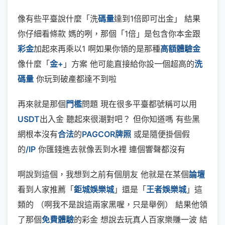
像有些平臺說什麼「洗
碼量
達到1倍即可出金」 結果
你仔細看條款 媽的咧，那個「1倍」是包含你本金跟
彩金
加起來再乘以1 啊如果你領的是那種
高額體驗金
像什麼「
金+
」方案 他可能直接給你設一個超高的
洗
碼量
你玩到破產都達不到啦
再來就是那個
門檻
問題 現在很多平臺都號稱可以用
USDT
出入金 聽起來很潮對吧？ 但你知道嗎 有些黑
網根本沒有
合法
的
PAGCOR
牌照
或是隨便掛個假
的
/IP
你匯錢進去就像丟到水裡 連個響聲都沒有
啊說到這個，我想到之前有個朋友 他就是在某個
論壇
看到人家推薦「
鉅城娛樂城
」還是「
王者娛樂城
」這
類的 （啊我不是說這兩家黑喔，只是舉例） 結果他領
了那個
免費體驗
的彩金 想說去玩真人百家樂賺一波 結