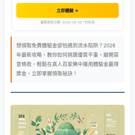
立即體驗 →
優惠更新日期: 2026-08-06 *仍有效
想領取免費體驗金卻怕遇到流水陷阱？2026
年最新攻略，教你如何挑選優質平臺，避開惡
意條款，輕鬆在真人百家樂中運用體驗金贏得
獎金，立即掌握領取祕訣！