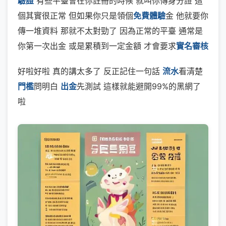
驗證
有些平臺會在你註冊的時候 就叫你傳身分證 這
個其實很正常 但如果你只是領個
免費體驗
金 他就要你
傳一堆資料 那就不太對勁了 因為正常的平臺 通常是
你第一次出金 或是累積到一定金額 才會要求
實名審核
好啦好啦 真的講太多了 反正記住一句話
流水
看清楚
門檻
問明白
出金
先測試 這樣就能避開99%的黑網了
啦