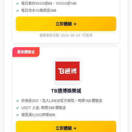
每日首存5000送88，10000送188
每日流水10萬即送288
立即體驗 →
優惠更新日期: 2026-08-06 *仍有效
最高體驗金
TB通博娛樂城
註冊送200，加入LINE@官方帳號，再贈168 體驗金
USDT 入金, 再贈388 體驗金
儲值滿5,000即贈888
立即體驗 →