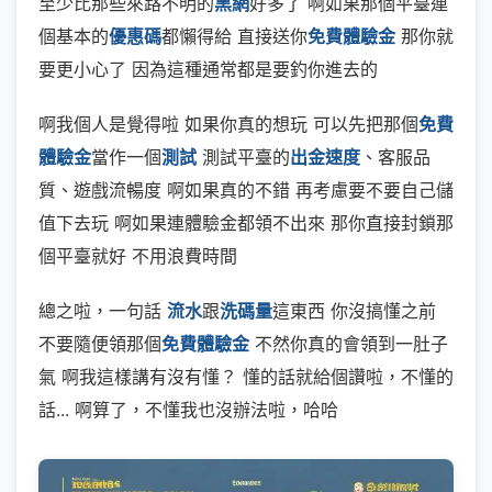
至少比那些來路不明的
黑網
好多了 啊如果那個平臺連
個基本的
優惠碼
都懶得給 直接送你
免費體驗金
那你就
要更小心了 因為這種通常都是要釣你進去的
啊我個人是覺得啦 如果你真的想玩 可以先把那個
免費
體驗金
當作一個
測試
測試平臺的
出金速度
、客服品
質、遊戲流暢度 啊如果真的不錯 再考慮要不要自己儲
值下去玩 啊如果連體驗金都領不出來 那你直接封鎖那
個平臺就好 不用浪費時間
總之啦，一句話
流水
跟
洗碼量
這東西 你沒搞懂之前
不要隨便領那個
免費體驗金
不然你真的會領到一肚子
氣 啊我這樣講有沒有懂？ 懂的話就給個讚啦，不懂的
話... 啊算了，不懂我也沒辦法啦，哈哈