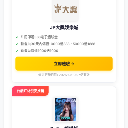
JP大獎娛樂城
註冊即贈388電子體驗金
新會員30天內儲值10000送888，50000送1888
新會員儲值1000送1000
立即體驗 →
優惠更新日期: 2026-08-06 *仍有效
台網紅林倪安推薦