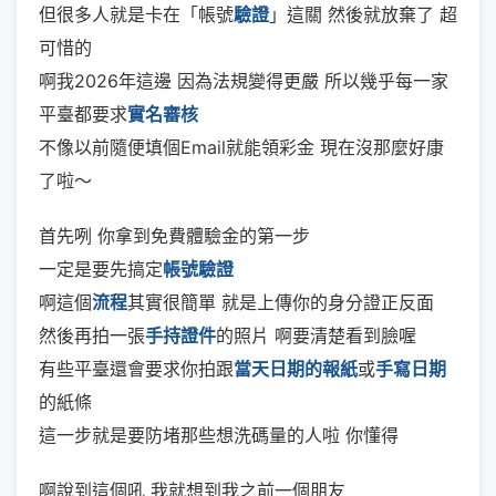
但很多人就是卡在「帳號
驗證
」這關 然後就放棄了 超
可惜的
啊我2026年這邊 因為法規變得更嚴 所以幾乎每一家
平臺都要求
實名審核
不像以前隨便填個Email就能領彩金 現在沒那麼好康
了啦～
首先咧 你拿到免費體驗金的第一步
一定是要先搞定
帳號驗證
啊這個
流程
其實很簡單 就是上傳你的身分證正反面
然後再拍一張
手持證件
的照片 啊要清楚看到臉喔
有些平臺還會要求你拍跟
當天日期的報紙
或
手寫日期
的紙條
這一步就是要防堵那些想洗碼量的人啦 你懂得
啊說到這個吼 我就想到我之前一個朋友