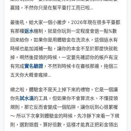
贏錢，不然你只是在幫平臺打工而已啦...
最後吼，給大家一個小撇步，2026年現在很多平臺都
有那種
返水
機制，就是你玩到一定程度會退一點%數
回來給你，如果你是用體驗金在洗流水，這個返水有
時候也能加減補一點，讓你的本金不至於那麼快就乾
掉。啊然後提領的時候，一定要先確認你的帳戶有沒
有完成
實名驗證
，不然到時候卡在審核那邊，拖個三
五天你大概會瘋掉...
總之啦，體驗金不是天上掉下來的禮物，它是一個讓
你先
試水溫
的工具，但如果你不會算流水、不懂提領
規則，那它反而會變成一個陷阱，讓你玩到心很累喔
～ 所以下次拿到體驗金的時候，先冷靜下來看一下規
則，選對遊戲、算好倍數，這樣才能真正把彩金領出