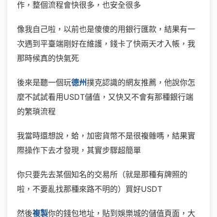
作，整個流程會快很多，也安全很多
像我自己啦，以前也是傻傻的用銀行匯款，結果有一
次遇到平臺端剛好在維護，錢卡了快兩天才入帳，我
那時候真的快氣死
後來是聽一個玩
德州
撲克認識的網友推薦，他說你怎
麼不試試看用USDT儲值，又快又不會有那種銀行端
的繁瑣流程
我當時還想說，蛤，加密貨幣不是很複雜嗎，結果實
際操作下去才發現，其實步驟超簡單
你只要先去某個知名的交易所（就是那種有牌照的
啦，不要亂找那種來路不明的）買好USDT
然後
複製
你的錢包地址，貼到娛樂城的儲值頁面，大