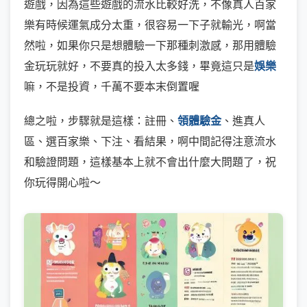
遊戲，因為這些遊戲的流水比較好洗，不像真人百家
樂有時候運氣成分太重，很容易一下子就輸光，啊當
然啦，如果你只是想體驗一下那種刺激感，那用體驗
金玩玩就好，不要真的投入太多錢，畢竟這只是
娛樂
嘛，不是投資，千萬不要本末倒置喔
總之啦，步驟就是這樣：註冊、
領體驗金
、進真人
區、選百家樂、下注、看結果，啊中間記得注意流水
和驗證問題，這樣基本上就不會出什麼大問題了，祝
你玩得開心啦～