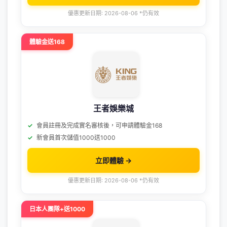
優惠更新日期: 2026-08-06 *仍有效
體驗金送168
王者娛樂城
會員註冊及完成實名審核後，可申請體驗金168
新會員首次儲值1000送1000
立即體驗 →
優惠更新日期: 2026-08-06 *仍有效
日本人團隊+送1000