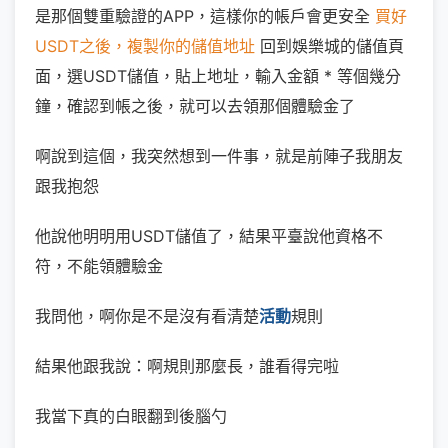
是那個雙重驗證的APP，這樣你的帳戶會更安全
買好
USDT之後，複製你的儲值地址
回到娛樂城的儲值頁
面，選USDT儲值，貼上地址，輸入金額 * 等個幾分
鐘，確認到帳之後，就可以去領那個體驗金了
啊說到這個，我突然想到一件事，就是前陣子我朋友
跟我抱怨
他說他明明用USDT儲值了，結果平臺說他資格不
符，不能領體驗金
我問他，啊你是不是沒有看清楚
活動
規則
結果他跟我說：啊規則那麼長，誰看得完啦
我當下真的白眼翻到後腦勺