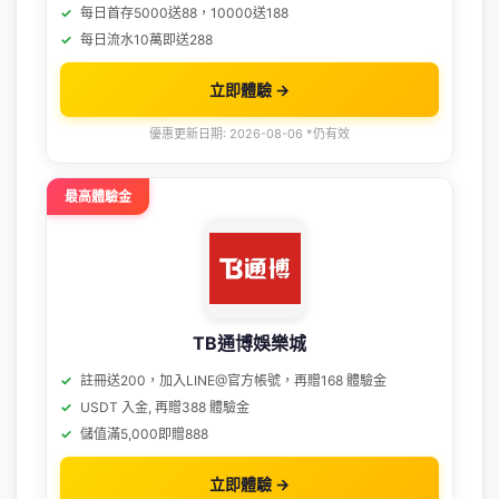
每日首存5000送88，10000送188
每日流水10萬即送288
立即體驗 →
優惠更新日期: 2026-08-06 *仍有效
最高體驗金
TB通博娛樂城
註冊送200，加入LINE@官方帳號，再贈168 體驗金
USDT 入金, 再贈388 體驗金
儲值滿5,000即贈888
立即體驗 →