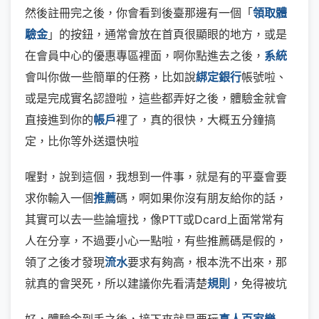
然後註冊完之後，你會看到後臺那邊有一個「
領取體
驗金
」的按鈕，通常會放在首頁很顯眼的地方，或是
在會員中心的優惠專區裡面，啊你點進去之後，
系統
會叫你做一些簡單的任務，比如說
綁定
銀行
帳號啦、
或是完成實名認證啦，這些都弄好之後，體驗金就會
直接進到你的
帳戶
裡了，真的很快，大概五分鐘搞
定，比你等外送還快啦
喔對，說到這個，我想到一件事，就是有的平臺會要
求你輸入一個
推薦
碼，啊如果你沒有朋友給你的話，
其實可以去一些論壇找，像PTT或Dcard上面常常有
人在分享，不過要小心一點啦，有些推薦碼是假的，
領了之後才發現
流水
要求有夠高，根本洗不出來，那
就真的會哭死，所以建議你先看清楚
規則
，免得被坑