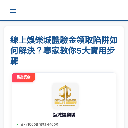
☰
線上娛樂城體驗金領取陷阱如
何解決？專家教你5大實用步
驟
最高獎金
鉅城娛樂城
首存1000即獲額外1000