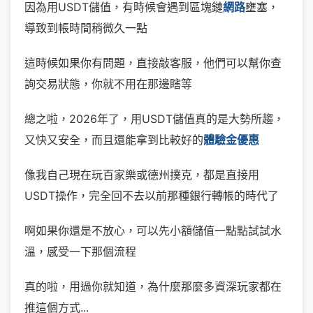
因為用USDT儲值，有時候會遇到區塊鏈
網路
壅塞，
導致到帳時間稍微久一點
這時候如果你有問題，直接敲客服，他們可以幫你查
詢交易狀態，你就不用在那邊瞎等
總之啦，2026年了，用USDT儲值真的是大勢所趨，
又快又安全，而且還能拿到比較好的
體驗金優惠
像我自己現在玩百家樂或德州撲克，都是直接用
USDT操作，完全回不去以前那種銀行轉帳的時代了
啊如果你還是不放心，可以先小額儲值一點點試試水
溫，感受一下那個流程
真的啦，用過你就知道，為什麼那麼多資深玩家都在
推這個方式...