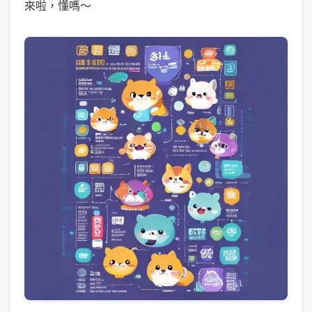
來啦，懂嗎～