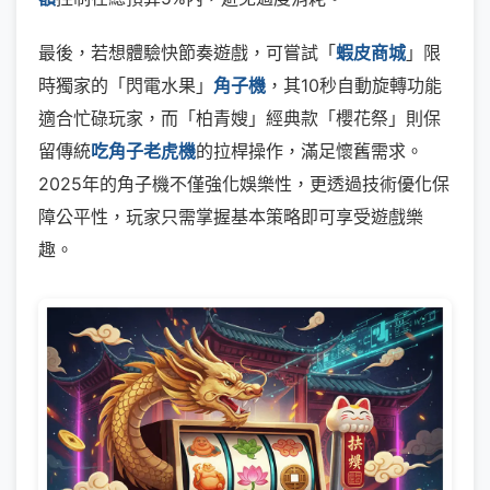
最後，若想體驗快節奏遊戲，可嘗試「
蝦皮商城
」限
時獨家的「閃電水果」
角子機
，其10秒自動旋轉功能
適合忙碌玩家，而「柏青嫂」經典款「櫻花祭」則保
留傳統
吃角子老虎機
的拉桿操作，滿足懷舊需求。
2025年的角子機不僅強化娛樂性，更透過技術優化保
障公平性，玩家只需掌握基本策略即可享受遊戲樂
趣。