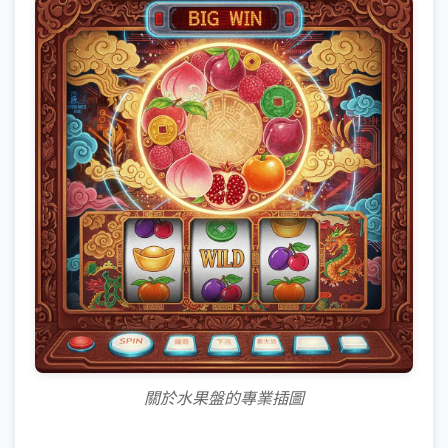
關於水果盤的專業插圖