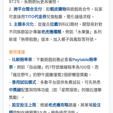
97.2%，長期遊玩更具優勢。
2.
跨平台整合支付
：如
蝦皮購物
與遊戲商合作，玩家
可直接用
TITO代金券
兌換點數，簡化儲值流程。
3.
主題多元化
：從復古
拉霸
到科幻題材，開發商針對
不同族群設計專屬
老虎機種類
，例如「水果盤」系列
新增「熱帶假期」版本，加入椰子與鳳梨等符號。
實用建議
-
比較賠率表
：下載遊戲前務必查看
Paytable賠率
表
，例如「自由鐘」的7符號連線賠率為100倍，而
「瘋狂野牛」的野牛圖騰僅需2個即觸發獎勵。
-
善用試玩模式
：多數平台提供免費試玩，可先熟悉
中獎線
配置與特殊功能（如「星際探險」的隕石撞擊
獎勵）。
-
設定投注上限
：根據
老虎機攻略
建議，將單場
投注
額
控制在總預算5%內，避免過度消耗。