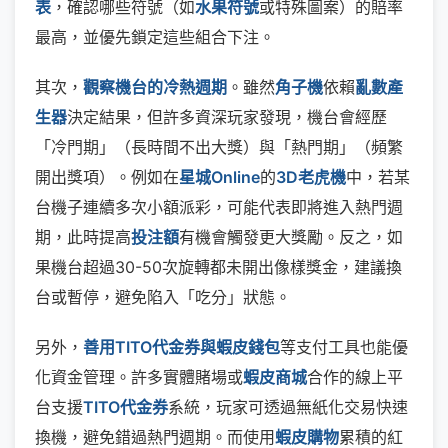
表
，確認哪些符號（如
水果符號
或特殊圖案）的賠率
最高，並優先鎖定這些組合下注。
其次，
觀察機台的冷熱週期
。雖然
角子機
依賴
亂數產
生器
決定結果，但許多資深玩家發現，機台會經歷
「冷門期」（長時間不出大獎）與「熱門期」（頻繁
開出獎項）。例如在
星城Online
的
3D老虎機
中，若某
台機子連續多次小額派彩，可能代表即將進入熱門週
期，此時提高
投注額
有機會觸發更大獎勵。反之，如
果機台超過30-50次旋轉都未開出像樣獎金，建議換
台或暫停，避免陷入「吃分」狀態。
另外，
善用TITO代金券與蝦皮錢包
等支付工具也能優
化資金管理。許多實體賭場或
蝦皮商城
合作的線上平
台支援
TITO代金券
系統，玩家可透過無紙化交易快速
換機，避免錯過熱門週期。而使用
蝦皮購物
累積的紅