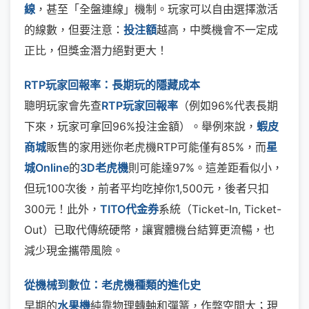
線
，甚至「全盤連線」機制。玩家可以自由選擇激活
的線數，但要注意：
投注額
越高，中獎機會不一定成
正比，但獎金潛力絕對更大！
RTP玩家回報率：長期玩的隱藏成本
聰明玩家會先查
RTP玩家回報率
（例如96%代表長期
下來，玩家可拿回96%投注金額）。舉例來說，
蝦皮
商城
販售的家用迷你老虎機RTP可能僅有85%，而
星
城Online
的
3D老虎機
則可能達97%。這差距看似小，
但玩100次後，前者平均吃掉你1,500元，後者只扣
300元！此外，
TITO代金券
系統（Ticket-In, Ticket-
Out）已取代傳統硬幣，讓實體機台結算更流暢，也
減少現金攜帶風險。
從機械到數位：老虎機種類的進化史
早期的
水果機
純靠物理轉軸和彈簧，作弊空間大；現