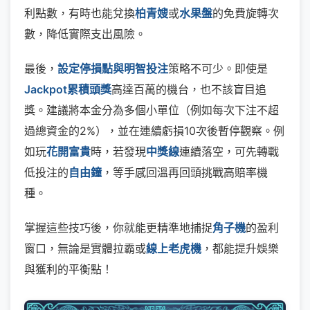
利點數，有時也能兌換
柏青嫂
或
水果盤
的免費旋轉次
數，降低實際支出風險。
最後，
設定停損點與明智投注
策略不可少。即使是
Jackpot累積頭獎
高達百萬的機台，也不該盲目追
獎。建議將本金分為多個小單位（例如每次下注不超
過總資金的2%），並在連續虧損10次後暫停觀察。例
如玩
花開富貴
時，若發現
中獎線
連續落空，可先轉戰
低投注的
自由鐘
，等手感回溫再回頭挑戰高賠率機
種。
掌握這些技巧後，你就能更精準地捕捉
角子機
的盈利
窗口，無論是實體拉霸或
線上老虎機
，都能提升娛樂
與獲利的平衡點！