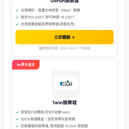
GoFun娛樂城
台灣網紅、直播主林倪安（Nian）推薦
首存100 USDT 即可申請 18 USDT
台灣首選虛擬貨幣娛樂城(高匿名性)
立即體驗 →
優惠更新日期: 2026-08-07 *仍有效
Av界大金主
1win娛樂城
常常在P站贊助(可在P站搜1win)
500%首儲獎金，加密貨幣玩家首選
巨無霸級的娛樂城, 提供超過 10,000 款遊戲