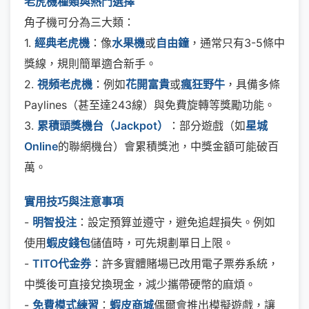
老虎機種類與熱門選擇
角子機可分為三大類：
1.
經典老虎機
：像
水果機
或
自由鐘
，通常只有3-5條中
獎線，規則簡單適合新手。
2.
視頻老虎機
：例如
花開富貴
或
瘋狂野牛
，具備多條
Paylines（甚至達243線）與免費旋轉等獎勵功能。
3.
累積頭獎機台（Jackpot）
：部分遊戲（如
星城
Online
的聯網機台）會累積獎池，中獎金額可能破百
萬。
實用技巧與注意事項
-
明智投注
：設定預算並遵守，避免追趕損失。例如
使用
蝦皮錢包
儲值時，可先規劃單日上限。
-
TITO代金券
：許多實體賭場已改用電子票券系統，
中獎後可直接兌換現金，減少攜帶硬幣的麻煩。
-
免費模式練習
：
蝦皮商城
偶爾會推出模擬遊戲，讓