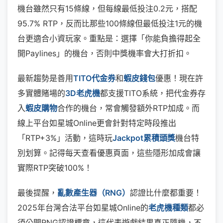
機台雖然只有15條線，但每線最低投注0.2元，搭配
95.7% RTP，反而比那些100條線但最低投注1元的機
台更適合小資玩家。重點是：選擇「你能負擔得起全
開Paylines」的機台，否則中獎機率會大打折扣。
最新趨勢是善用
TITO代金券
和
蝦皮錢包
優惠！現在許
多實體賭場的
3D老虎機
都支援TITO系統，把代金券存
入
蝦皮購物
合作的機台，常會觸發額外RTP加成。而
線上平台如星城Online更會針對特定時段推出
「RTP+3%」活動，這時玩
Jackpot累積頭獎
機台特
別划算。記得每天查看優惠頁面，這些隱形加成會讓
實際RTP突破100%！
最後提醒，
亂數產生器（RNG）
認證比什麼都重要！
2025年台灣合法平台如星城Online的
老虎機種類
都必
須公開RNG認證標章，這代表遊戲結果真正隨機，不