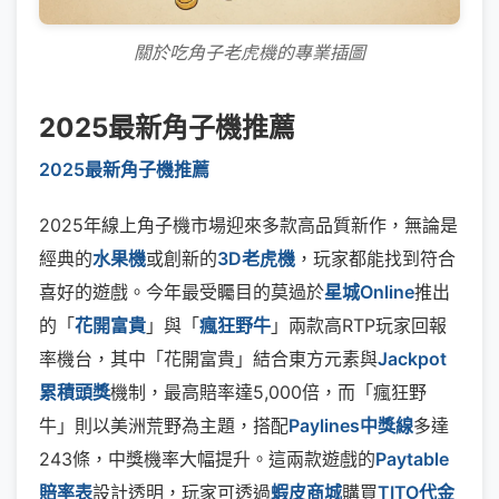
關於吃角子老虎機的專業插圖
2025最新角子機推薦
2025最新角子機推薦
2025年線上角子機市場迎來多款高品質新作，無論是
經典的
水果機
或創新的
3D老虎機
，玩家都能找到符合
喜好的遊戲。今年最受矚目的莫過於
星城Online
推出
的「
花開富貴
」與「
瘋狂野牛
」兩款高RTP玩家回報
率機台，其中「花開富貴」結合東方元素與
Jackpot
累積頭獎
機制，最高賠率達5,000倍，而「瘋狂野
牛」則以美洲荒野為主題，搭配
Paylines中獎線
多達
243條，中獎機率大幅提升。這兩款遊戲的
Paytable
賠率表
設計透明，玩家可透過
蝦皮商城
購買
TITO代金