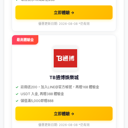
立即體驗 →
優惠更新日期: 2026-08-08 *仍有效
最高體驗金
TB通博娛樂城
註冊送200，加入LINE@官方帳號，再贈168 體驗金
USDT 入金, 再贈388 體驗金
儲值滿5,000即贈888
立即體驗 →
優惠更新日期: 2026-08-08 *仍有效