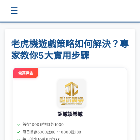
☰
老虎機遊戲策略如何解決？專
家教你5大實用步驟
最高獎金
鉅城娛樂城
首存1000即獲額外1000
每日首存5000送88，10000送188
每日流水10萬即送288