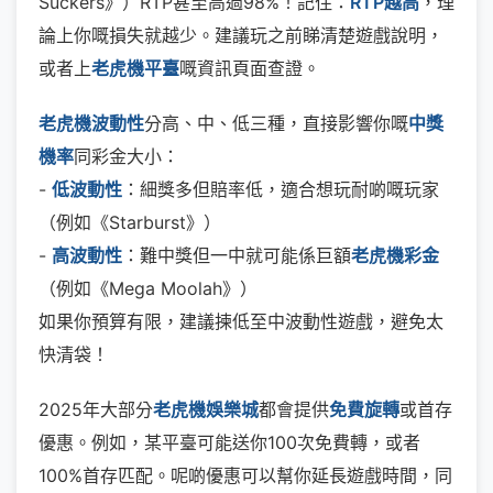
Suckers》）RTP甚至高過98%！記住：
RTP越高
，理
論上你嘅損失就越少。建議玩之前睇清楚遊戲說明，
或者上
老虎機平臺
嘅資訊頁面查證。
老虎機波動性
分高、中、低三種，直接影響你嘅
中獎
機率
同彩金大小：
-
低波動性
：細獎多但賠率低，適合想玩耐啲嘅玩家
（例如《Starburst》）
-
高波動性
：難中獎但一中就可能係巨額
老虎機彩金
（例如《Mega Moolah》）
如果你預算有限，建議揀低至中波動性遊戲，避免太
快清袋！
2025年大部分
老虎機娛樂城
都會提供
免費旋轉
或首存
優惠。例如，某平臺可能送你100次免費轉，或者
100%首存匹配。呢啲優惠可以幫你延長遊戲時間，同