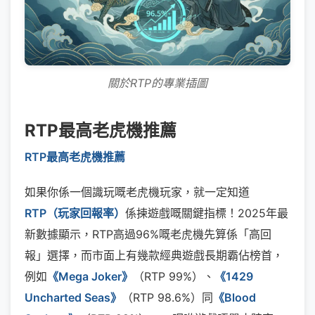
關於RTP的專業插圖
RTP最高老虎機推薦
RTP最高老虎機推薦
如果你係一個識玩嘅老虎機玩家，就一定知道
RTP（玩家回報率）
係揀遊戲嘅關鍵指標！2025年最
新數據顯示，RTP高過96%嘅老虎機先算係「高回
報」選擇，而市面上有幾款經典遊戲長期霸佔榜首，
例如
《Mega Joker》
（RTP 99%）、
《1429
Uncharted Seas》
（RTP 98.6%）同
《Blood