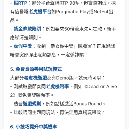
-
假RTP
：部分平台聲稱RTP 98%，但實際調低，揀
有信譽嘅
老虎機平台
如Pragmatic Play或NetEnt出
品。
-
獎金條款陷阱
：例如要求50倍流水先可提款，新手
應睇清楚細則。
-
虛假中獎
：收到「恭喜你中獎」嘅彈窗？正規遊戲
唔會突然彈出呢類訊息，一定係詐騙！
5. 免費資源善用試玩模式
大部分
老虎機遊戲
都有Demo版，試玩時可以：
- 測試遊戲節奏同
老虎機賠率
，例如《Dead or Alive
2》嘅免費旋轉頻率。
- 熟習
遊戲規則
，例如點樣激活Bonus Round。
- 比較唔同主題同玩法，再決定用真錢玩邊款。
6. 小技巧提升中獎機率