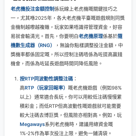
老虎機投注金額控制
係玩線上老虎機嘅關鍵技巧之
一，尤其喺2025年，各大老虎機平臺嘅遊戲規則同獎
金機制越嚟越複雜，玩家如果唔識得管理資金，好容
易就會輸清光。首先，你要明白
老虎機原理
係基於
隨
機數生成器（RNG）
，無論你點樣調整投注金額，中
獎機率都係固定嘅，所以控制注碼唔係為咗提高贏錢
機會，而係為咗延長遊戲時間同降低風險。
按RTP同波動性調整注碼
：
高
RTP（玩家回報率）
嘅老虎機遊戲（例如98%
以上）通常適合長玩，你可以用較低注碼慢慢累
積彩金；而低RTP但高波動性嘅遊戲就可能需要
較大注碼去博巨獎，但風險亦相對高。例如，玩
Megaways
系列老虎機時，建議用總資金嘅
1%-2%作為單次投注上限，避免一鋪清袋。