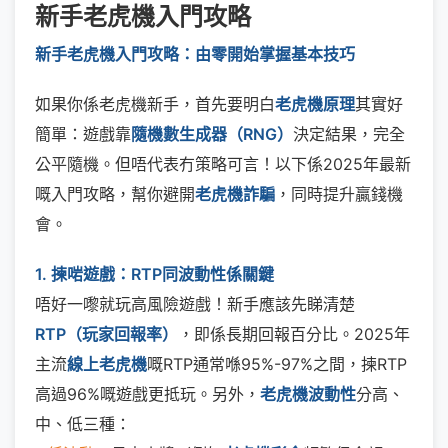
新手老虎機入門攻略
新手老虎機入門攻略：由零開始掌握基本技巧
如果你係老虎機新手，首先要明白
老虎機原理
其實好
簡單：遊戲靠
隨機數生成器（RNG）
決定結果，完全
公平隨機。但唔代表冇策略可言！以下係2025年最新
嘅入門攻略，幫你避開
老虎機詐騙
，同時提升贏錢機
會。
1. 揀啱遊戲：RTP同波動性係關鍵
唔好一嚟就玩高風險遊戲！新手應該先睇清楚
RTP（玩家回報率）
，即係長期回報百分比。2025年
主流
線上老虎機
嘅RTP通常喺95%-97%之間，揀RTP
高過96%嘅遊戲更抵玩。另外，
老虎機波動性
分高、
中、低三種：