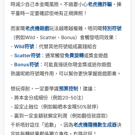
時減少自己本金嘅風險。不過要小心
老虎機詐騙
，揀
平臺時一定要確認佢哋有正規牌照！
而家嘅
老虎機遊戲
玩法越嚟越複雜，唔同嘅
特別符號
（例如Wild、Scatter、Bonus）會觸發唔同效果：
-
Wild符號
：代替其他符號組成贏錢組合
-
Scatter符號
：通常觸發
免費旋轉
或獎金遊戲
-
Bonus符號
：可能直接送你現金獎或迷你遊戲
熟識呢啲符號嘅作用，可以幫你更快掌握遊戲節奏。
想玩得耐，一定要學識
預算控制
！建議：
- 將本金分成細份（例如20-50注）
- 設定止蝕位（例如輸晒本金嘅50%就停）
- 贏到一定金額就鎖定利潤（例如翻倍就提款）
千祈唔好諗住「追數」，因為
老虎機隨機數生成器
決
定咗每轉結果都係獨立事件，冇路可捉！