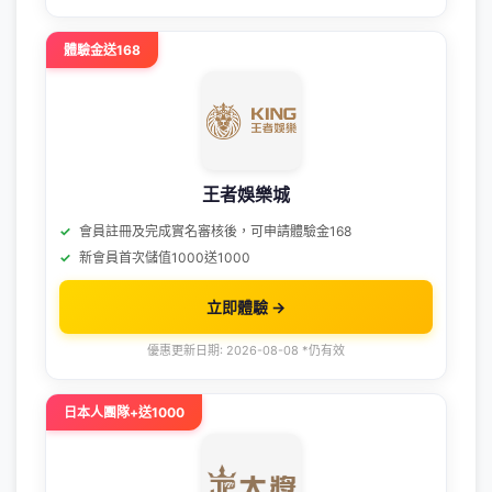
體驗金送168
王者娛樂城
會員註冊及完成實名審核後，可申請體驗金168
新會員首次儲值1000送1000
立即體驗 →
優惠更新日期: 2026-08-08 *仍有效
日本人團隊+送1000