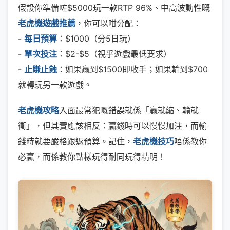
假設你準備咗$5000玩一款RTP 96%、中高波動性嘅
老虎機遊戲推薦
，你可以咁分配：
-
每日預算
：$1000（分5日玩）
-
單次投注
：$2-$5（視乎遊戲最低要求）
-
止賺止蝕
：如果贏到$1500即收手；如果輸到$700
就轉玩另一款遊戲。
老虎機攻略
入面最常犯嘅錯誤就係「贏就縮、輸就
衝」，但其實應該相反：贏錢時可以慢慢加注，而輸
錢時就要嚴格跟返預算。記住，
老虎機技巧
唔係教你
必贏，而係教你點樣玩得耐同玩得精明！