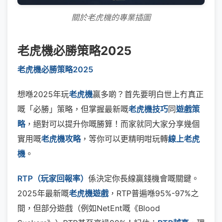
關於老虎機的專業插圖
老虎機必勝策略2025
老虎機必勝策略2025
想喺2025年玩
老虎機
贏多啲？首先要明白世上冇真正
嘅「必勝」策略，但掌握最新嘅
老虎機技巧
同
遊戲策
略
，絕對可以提升你嘅勝算！而家就同大家分享幾個
實用嘅
老虎機攻略
，等你可以更精明咁玩轉
線上老虎
機
。
RTP（玩家回報率）
係決定你長線贏錢機會嘅關鍵。
2025年最新嘅
老虎機遊戲
，RTP普遍喺95%-97%之
間，但部分遊戲（例如NetEnt嘅《Blood