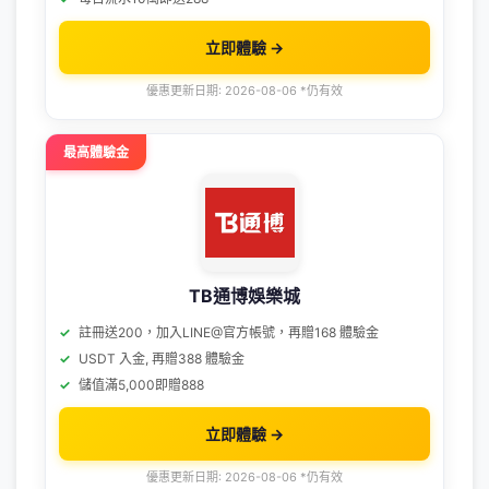
立即體驗 →
優惠更新日期: 2026-08-06 *仍有效
最高體驗金
TB通博娛樂城
註冊送200，加入LINE@官方帳號，再贈168 體驗金
USDT 入金, 再贈388 體驗金
儲值滿5,000即贈888
立即體驗 →
優惠更新日期: 2026-08-06 *仍有效