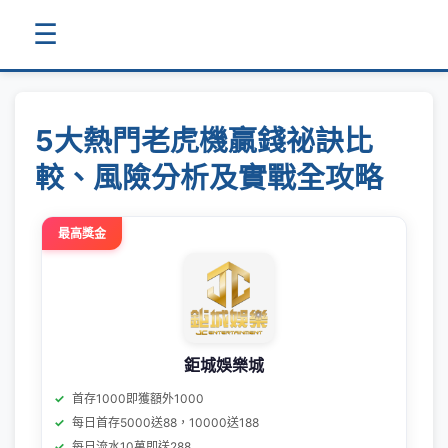
☰
5大熱門老虎機贏錢祕訣比
較、風險分析及實戰全攻略
最高獎金
鉅城娛樂城
首存1000即獲額外1000
每日首存5000送88，10000送188
每日流水10萬即送288