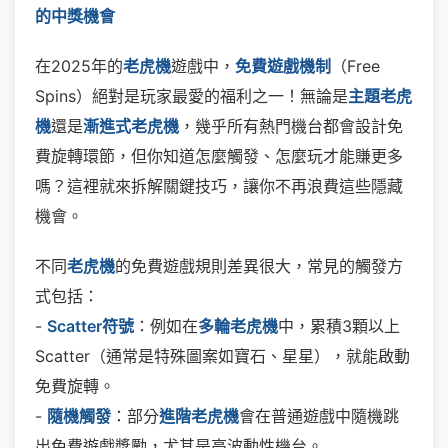
的中獎機會
在2025年的
老虎機
遊戲中，
免費遊戲機制
（Free
Spins）絕對是玩家最愛的福利之一！無論是
主題老虎
機
還是
漸進式老虎機
，幾乎所有熱門機台都會設計免
費旋轉環節，但你知道怎麼觸發、怎麼玩才能賺更多
嗎？這裡就來拆解關鍵技巧，讓你不再浪費這些隱藏
機會。
不同
老虎機
的免費遊戲規則差異很大，常見的觸發方
式包括：
-
Scatter符號
：例如在
多輪老虎機
中，累積3顆以上
Scatter（通常是特殊圖案如寶石、星星），就能啟動
免費旋轉。
-
隨機觸發
：部分
進階老虎機
會在普通遊戲中隨機跳
出免費遊戲獎勵，尤其是高波動性機台。