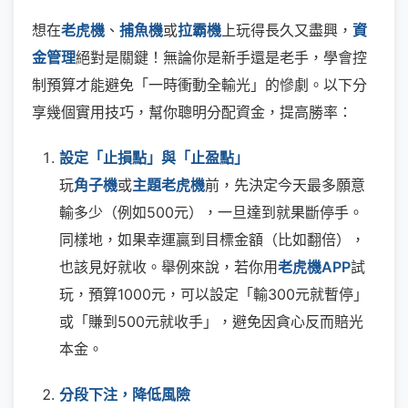
想在
老虎機
、
捕魚機
或
拉霸機
上玩得長久又盡興，
資
金管理
絕對是關鍵！無論你是新手還是老手，學會控
制預算才能避免「一時衝動全輸光」的慘劇。以下分
享幾個實用技巧，幫你聰明分配資金，提高勝率：
設定「止損點」與「止盈點」
玩
角子機
或
主題老虎機
前，先決定今天最多願意
輸多少（例如500元），一旦達到就果斷停手。
同樣地，如果幸運贏到目標金額（比如翻倍），
也該見好就收。舉例來說，若你用
老虎機APP
試
玩，預算1000元，可以設定「輸300元就暫停」
或「賺到500元就收手」，避免因貪心反而賠光
本金。
分段下注，降低風險