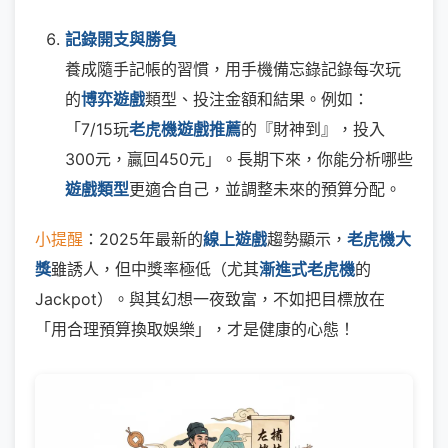
記錄開支與勝負
養成隨手記帳的習慣，用手機備忘錄記錄每次玩
的
博弈遊戲
類型、投注金額和結果。例如：
「7/15玩
老虎機遊戲推薦
的『財神到』，投入
300元，贏回450元」。長期下來，你能分析哪些
遊戲類型
更適合自己，並調整未來的預算分配。
小提醒
：2025年最新的
線上遊戲
趨勢顯示，
老虎機大
獎
雖誘人，但中獎率極低（尤其
漸進式老虎機
的
Jackpot）。與其幻想一夜致富，不如把目標放在
「用合理預算換取娛樂」，才是健康的心態！