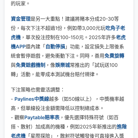
的玩家。
資金管理
是另一大重點！建議將賭本分成20-30等
份，每次下注不超過1份，例如帶3,000元玩
吃角子老
虎機
，單次投注控制在100-150元。2025年許多
老虎
機APP
還內建「
自動停損
」功能，設定損失上限後系
統會暫停遊戲，避免衝動下注。同時，善用
免費旋轉
與
免費遊戲機制
，像
娛樂城
常推出的「試玩送100
轉」活動，能零成本測試機台賠付規律。
下注策略也需靈活調整：
-
Paylines中獎線
越多（如50線以上），中獎機率越
高，但單線投注金額需降低以控制總成本。
- 觀察
Paytable賠率表
，優先選擇特殊符號（如百
搭、散射）加成高的機種，例如2025年新推出的
進階
老虎機
「星際探險」，散射符號觸發後可直接進入獎