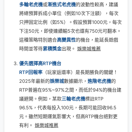
多輪老虎機
或
漸進式老虎機
的波動性較高，建議
將總預算拆成小單位（例如10次下注額），每次
只押固定比例（如5%）。假設預算1000元，每次
下注50元，即使連續輸5次也還有750元可翻本。
這種策略特別適合
高變異性
的機台，能延長遊戲
時間並等待
累積獎金
出現。
娛樂城推薦
優先選擇高RTP機台
RTP回報率
（玩家返還率）是長期勝負的關鍵！
2025年最新的
娛樂城
數據顯示，
進階老虎機
的
RTP普遍在95%~97%之間，而低於94%的機台建
議避開。例如，某款
三輪老虎機
標註RTP
96.5%，代表每投入100元，長期可能回收96.5
元。雖然短期運氣影響大，但高RTP機台絕對更
有利。
娛樂城推薦