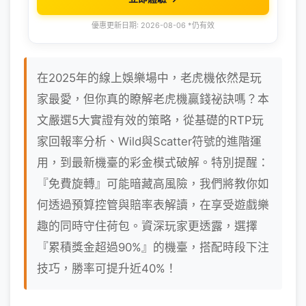
優惠更新日期: 2026-08-06 *仍有效
在2025年的線上娛樂場中，老虎機依然是玩
家最愛，但你真的瞭解老虎機贏錢祕訣嗎？本
文嚴選5大實證有效的策略，從基礎的RTP玩
家回報率分析、Wild與Scatter符號的進階運
用，到最新機臺的彩金模式破解。特別提醒：
『免費旋轉』可能暗藏高風險，我們將教你如
何透過預算控管與賠率表解讀，在享受遊戲樂
趣的同時守住荷包。資深玩家更透露，選擇
『累積獎金超過90%』的機臺，搭配時段下注
技巧，勝率可提升近40%！