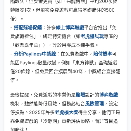
隔較久，但獎金更高（如「惡龍傳說」平均200次旋
轉觸發1次，但單次免費遊戲可贏得基礎賭注的500
倍）。
-
搭配賭場促銷
：許多
線上博弈遊戲
平台會推出「免
費旋轉禮包」，綁定特定機台（如
老虎機試玩
專區的
「歡樂嘉年華」），等於用零成本練手氣。
-
分析Paylines中獎線
：在免費遊戲中，
賠付機率
可
能因Paylines數量改變。例如「東方神獸」基礎遊戲
僅20條線，但免費回合擴展到40條，中獎組合直接翻
倍。
最後提醒，免費遊戲的本質仍是
賭場
設計的
博弈遊戲
機制，雖然能降低風險，但務必結合
風險管理
，設定
停損點。2025年許多
老虎機大獎
得主分享，他們正是
靠免費遊戲的「冷靜期」重新評估策略，而非盲目追
加賭注！