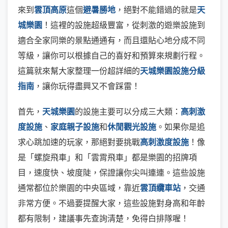
來到
雲頂高原
這個
避暑勝地
，絕對不能錯過的就是
天
城樂園
！這裡的設施超級豐富，從刺激的遊樂設施到
適合全家同樂的景點通通有，而且還貼心地分成不同
等級，讓你可以根據自己的喜好和預算來規劃行程。
這篇就來幫大家整理一份超詳細的
天城樂園設施分級
指南
，讓你玩得盡興又不會踩雷！
首先，
天城樂園
的設施主要可以分成三大類：
高刺激
度設施
、
家庭親子設施
和
休閒觀光設施
。如果你是追
求心跳加速的玩家，那絕對要挑戰
高刺激度設施
！像
是「螺旋飛車」和「雲霄飛車」都是樂園的招牌項
目，速度快、坡度陡，保證讓你尖叫連連。這些設施
通常都位於樂園的中央區域，靠近
雲頂纜車站
，交通
非常方便。不過要提醒大家，這些設施對身高和年齡
都有限制，建議事先查詢清楚，免得白排隊喔！