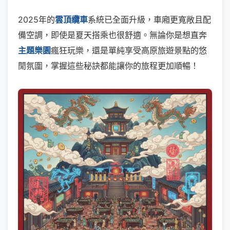
2025年的
雲頂纜車
系統已全面升級，車廂更寬敞且配
備空調，即使是夏天搭乘也很舒適。無論你是想直奔
主題樂園
瘋狂玩樂，還是單純享受高原旅遊景點的悠
閒氛圍，掌握這些秘訣都能讓你的旅程更加順暢！