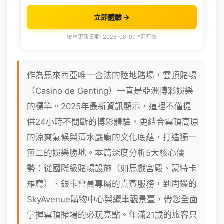
立即體驗 →
優惠更新日期: 2026-08-09 *仍有效
作為馬來西亞唯一合法的陸地賭場，雲頂賭場
（Casino de Genting）一直是亞洲博彩娛樂
的標竿。2025年最新資訊顯示，這裡不僅提
供24小時不間斷的博彩體驗，更結合雲頂高原
的涼爽氣候與清水巖廟的文化底蘊，打造獨一
無二的娛樂勝地。本篇深度分析5大核心優
勢：從國際級賭場設施（如馬戲宮殿、蒙特卡
羅廳）、銀卡會員專屬的貴賓服務，到周邊的
SkyAvenue購物中心與纜車觀景臺，帶您全面
掌握雲頂賭場的必玩亮點。年滿21歲的旅客只