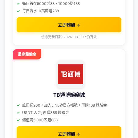
每日首存5000送88，10000送188
每日流水10萬即送288
立即體驗 →
優惠更新日期: 2026-08-09 *仍有效
最高體驗金
TB通博娛樂城
註冊送200，加入LINE@官方帳號，再贈168 體驗金
USDT 入金, 再贈388 體驗金
儲值滿5,000即贈888
立即體驗 →