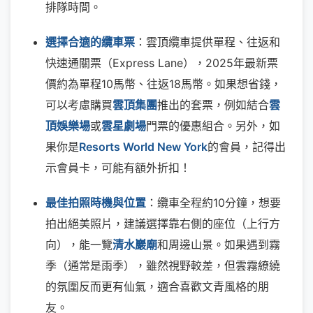
排隊時間。
選擇合適的纜車票
：雲頂纜車提供單程、往返和
快速通關票（Express Lane），2025年最新票
價約為單程10馬幣、往返18馬幣。如果想省錢，
可以考慮購買
雲頂集團
推出的套票，例如結合
雲
頂娛樂場
或
雲星劇場
門票的優惠組合。另外，如
果你是
Resorts World New York
的會員，記得出
示會員卡，可能有額外折扣！
最佳拍照時機與位置
：纜車全程約10分鐘，想要
拍出絕美照片，建議選擇靠右側的座位（上行方
向），能一覽
清水巖廟
和周邊山景。如果遇到霧
季（通常是雨季），雖然視野較差，但雲霧繚繞
的氛圍反而更有仙氣，適合喜歡文青風格的朋
友。