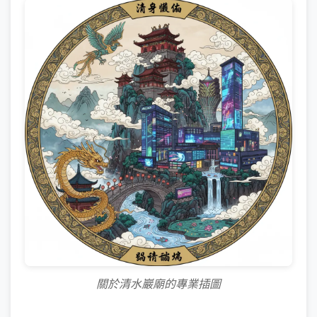
關於清水巖廟的專業插圖