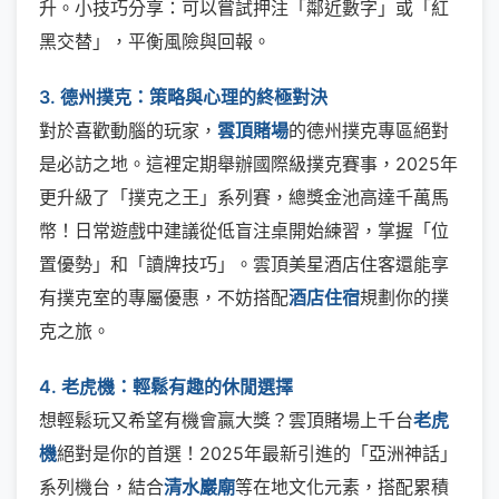
升。小技巧分享：可以嘗試押注「鄰近數字」或「紅
黑交替」，平衡風險與回報。
3. 德州撲克：策略與心理的終極對決
對於喜歡動腦的玩家，
雲頂賭場
的德州撲克專區絕對
是必訪之地。這裡定期舉辦國際級撲克賽事，2025年
更升級了「撲克之王」系列賽，總獎金池高達千萬馬
幣！日常遊戲中建議從低盲注桌開始練習，掌握「位
置優勢」和「讀牌技巧」。雲頂美星酒店住客還能享
有撲克室的專屬優惠，不妨搭配
酒店住宿
規劃你的撲
克之旅。
4. 老虎機：輕鬆有趣的休閒選擇
想輕鬆玩又希望有機會贏大獎？雲頂賭場上千台
老虎
機
絕對是你的首選！2025年最新引進的「亞洲神話」
系列機台，結合
清水巖廟
等在地文化元素，搭配累積