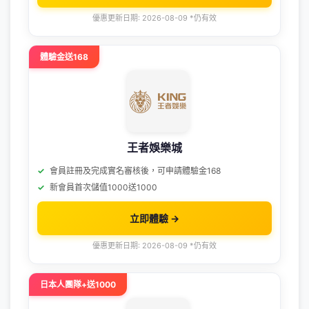
優惠更新日期: 2026-08-09 *仍有效
體驗金送168
王者娛樂城
會員註冊及完成實名審核後，可申請體驗金168
新會員首次儲值1000送1000
立即體驗 →
優惠更新日期: 2026-08-09 *仍有效
日本人團隊+送1000