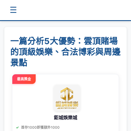
☰
一篇分析5大優勢：雲頂賭場
的頂級娛樂、合法博彩與周邊
景點
最高獎金
鉅城娛樂城
首存1000即獲額外1000