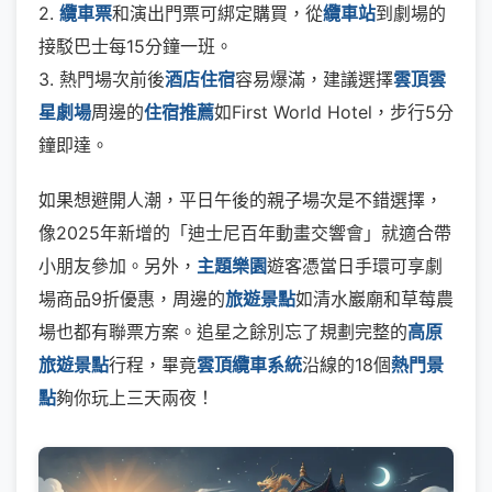
2.
纜車票
和演出門票可綁定購買，從
纜車站
到劇場的
接駁巴士每15分鐘一班。
3. 熱門場次前後
酒店住宿
容易爆滿，建議選擇
雲頂雲
星劇場
周邊的
住宿推薦
如First World Hotel，步行5分
鐘即達。
如果想避開人潮，平日午後的親子場次是不錯選擇，
像2025年新增的「迪士尼百年動畫交響會」就適合帶
小朋友參加。另外，
主題樂園
遊客憑當日手環可享劇
場商品9折優惠，周邊的
旅遊景點
如清水巖廟和草莓農
場也都有聯票方案。追星之餘別忘了規劃完整的
高原
旅遊景點
行程，畢竟
雲頂纜車系統
沿線的18個
熱門景
點
夠你玩上三天兩夜！