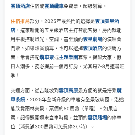
雲頂酒店
住宿或
雲頂纜車
免費票，超級划算。
住宿推薦
部分，2025年最熱門的選擇是
雲頂美星酒
店
，這家新開的五星級酒店主打智能客房，房內就能
用平板控制燈光、空調，甚至預約
雲星劇場
的演唱會
門票。如果想省預算，也可以選擇
雲頂酒店
的促銷方
案，常會搭配
纜車票
或
主題樂園
套票。提醒大家，假
日人潮多，務必提前一個月訂房，尤其是7-8月避暑旺
季！
交通方面，從吉隆坡到
雲頂高原
最方便的就是搭乘
纜
車系統
，2025年全新升級的車廂有全景玻璃窗，沿途
能欣賞雨林美景，票價約50馬幣（單程）。如果自
駕，記得避開週末塞車時段，並預約
雲頂賭場
的停車
位（消費滿300馬幣可免費停3小時）。