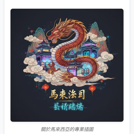
關於馬來西亞的專業插圖