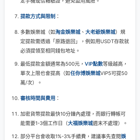
定手機或信箱驗證，避免盜用風險。
提款方式與限制
：
多數娛樂城（如
淘金娛樂城
、
大老爺娛樂城
）規
定提款需透過「原路退回」，例如用USDT存款就
必須提領至相同錢包地址。
最低提款金額通常為500元，
VIP點數
等級越高，
單次上限也會提高（如
任你博娛樂城
VIP5可提50
萬/次）。
審核時間與費用
：
加密貨幣提款最快10分鐘內處理，而銀行轉帳可
能需要1-3個工作日（
大福娛樂城
週末不處理）。
部分平台會收取1%-3%手續費，建議事先查閱
娛