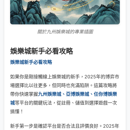
關於九州娛樂城的專業插圖
娛樂城新手必看攻略
娛樂城新手必看攻略
如果你是剛接觸線上娛樂城的新手，2025年的博弈市
場選擇比以往更多，但同時也充滿陷阱。這篇攻略將
帶你快速掌握
九州娛樂城、亞博娛樂城、任你博娛樂
城
等平台的關鍵玩法，從註冊、儲值到選擇遊戲一次
搞懂！
新手第一步是確認平台是否合法且評價良好。2025年