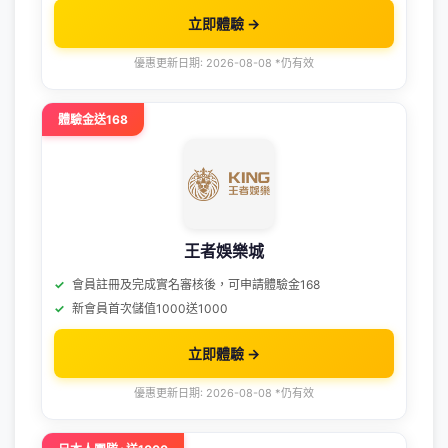
立即體驗 →
優惠更新日期: 2026-08-08 *仍有效
體驗金送168
王者娛樂城
會員註冊及完成實名審核後，可申請體驗金168
新會員首次儲值1000送1000
立即體驗 →
優惠更新日期: 2026-08-08 *仍有效