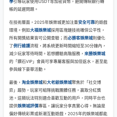
學
引導玩家使用USDT等加密貨幣，避開傳統銀行轉
帳的延遲問題。
在技術層面，2025年娛樂城更加注重
安全可靠
的遊戲
環境。例如
大福娛樂城
採用區塊鏈技術確保公平性，
所有開獎結果皆可公開查驗；而
必勝客娛樂城
則優化
了
例行維護
流程，將系統更新時間縮短至30分鐘內，
減少玩家等待時間。若想體驗高階服務，
來勝娛樂城
的「鑽石VIP」會員可享專屬客服與加倍返水，甚至能
參與線下豪華活動。
最後，
淘金娛樂城
和
大老爺娛樂城
聚焦於「社交博
弈」趨勢，玩家可組隊挑戰團體任務，贏取分紅獎
池。這類玩法特別適合喜歡互動的用戶，同時平台也
提供
娛樂城評價
專區，讓玩家分享真實心得。無論是
偏好傳統彩票或新潮互動遊戲，2025年的娛樂城都能