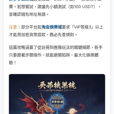
費。若想嘗試，建議先小額測試（如100 USDT），
並確認錢包地址無誤。
注意
：部分平台如
淘金娛樂城
要求「VIP等級3」以上
才能用加密貨幣提款，務必先查規則。
這篇攻略涵蓋了從註冊到進階玩法的關鍵細節，新手
只要跟著步驟操作，就能避開陷阱、最大化娛樂體
驗！