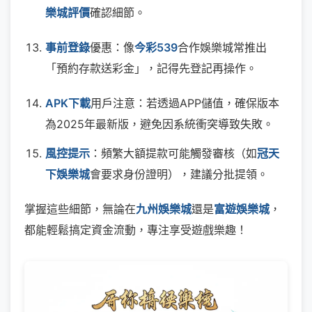
樂城評價
確認細節。
事前登錄
優惠：像
今彩539
合作娛樂城常推出
「預約存款送彩金」，記得先登記再操作。
APK下載
用戶注意：若透過APP儲值，確保版本
為2025年最新版，避免因系統衝突導致失敗。
風控提示
：頻繁大額提款可能觸發審核（如
冠天
下娛樂城
會要求身份證明），建議分批提領。
掌握這些細節，無論在
九州娛樂城
還是
富遊娛樂城
，
都能輕鬆搞定資金流動，專注享受遊戲樂趣！