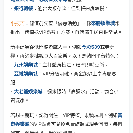
-
銀行轉帳
：適合大額存款，但到帳速度較慢。
小技巧
：儲值前先查「優惠活動」，像
來勝娛樂城
常
推出「儲值送VIP點數」方案，首儲滿千送百很常見。
新手建議從低門檻遊戲入手，例如
今彩539
或老虎
機，再逐步挑戰真人百家樂。以下是熱門平台特色：
-
九州娛樂城
：主打體育投注，賠率即時更新。
-
亞博娛樂城
：VIP分級明確，黃金級以上享專屬客
服。
-
大老爺娛樂城
：週末限時「高返水」活動，適合小
資玩家。
若想長期玩，記得關注「VIP特權」累積規則。例如
富
遊娛樂城
的VIP點數可兌換免費旋轉或現金回饋，每週