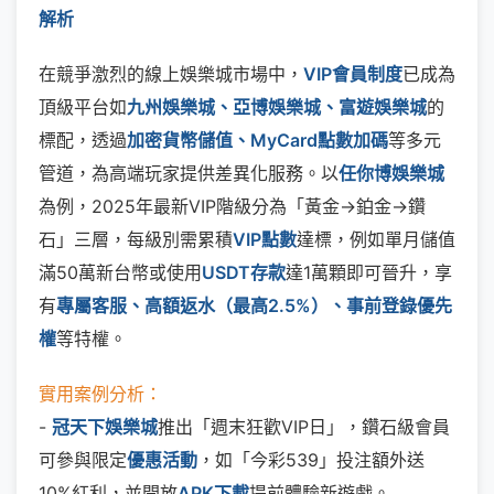
解析
在競爭激烈的線上娛樂城市場中，
VIP會員制度
已成為
頂級平台如
九州娛樂城、亞博娛樂城、富遊娛樂城
的
標配，透過
加密貨幣儲值、MyCard點數加碼
等多元
管道，為高端玩家提供差異化服務。以
任你博娛樂城
為例，2025年最新VIP階級分為「黃金→鉑金→鑽
石」三層，每級別需累積
VIP點數
達標，例如單月儲值
滿50萬新台幣或使用
USDT存款
達1萬顆即可晉升，享
有
專屬客服、高額返水（最高2.5%）、事前登錄優先
權
等特權。
實用案例分析：
-
冠天下娛樂城
推出「週末狂歡VIP日」，鑽石級會員
可參與限定
優惠活動
，如「今彩539」投注額外送
10%紅利，並開放
APK下載
提前體驗新遊戲。