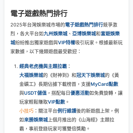
電子遊戲熱門排行
2025年台灣娛樂城市場的
電子遊戲熱門排行
競爭激
烈，各大平台如
九州娛樂城
、
亞博娛樂城
和
富遊娛樂
城
紛紛推出獨家遊戲與
VIP特權
吸引玩家。根據最新玩
家數據，以下幾類遊戲最受歡迎：
經典老虎機與主題拉霸
：
大福娛樂城
的《財神到》和
冠天下娛樂城
的《黃
金礦工》長期佔據下載榜首，支援
MyCard點數
與
USDT儲值
，搭配每日
優惠活動
如免費旋轉，讓
玩家輕鬆賺取
VIP點數
。
小技巧
：關注平台
例行維護
後的新遊戲上架，例
如
來勝娛樂城
上個月推出的《山海經》主題拉
霸，事前登錄玩家可獲雙倍獎勵。