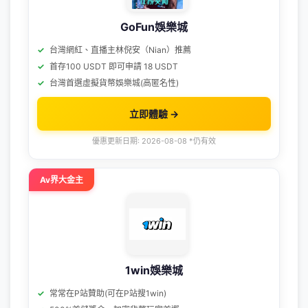
GoFun娛樂城
台灣網紅、直播主林倪安（Nian）推薦
首存100 USDT 即可申請 18 USDT
台灣首選虛擬貨幣娛樂城(高匿名性)
立即體驗 →
優惠更新日期: 2026-08-08 *仍有效
Av界大金主
1win娛樂城
常常在P站贊助(可在P站搜1win)