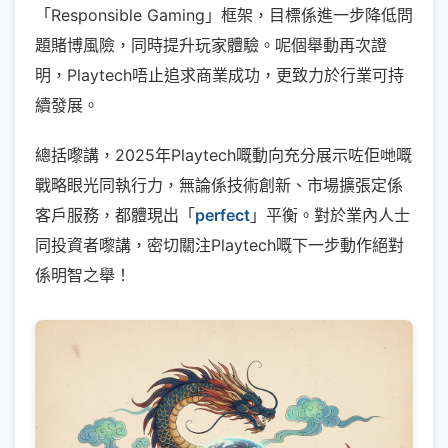
「Responsible Gaming」框架，目標係進一步降低問
題賭博風險，同時提升玩家體驗。呢個舉動再次證
明，Playtech唔止追求商業成功，更致力於行業可持
續發展。
總括嚟講，2025年Playtech嘅動向充分展示咗佢哋嘅
戰略眼光同執行力，無論係技術創新、市場擴張定係
客戶服務，都體現出「
perfect
」平衡。對於業內人士
同投資者嚟講，密切關注Playtech嘅下一步動作絕對
係明智之舉！