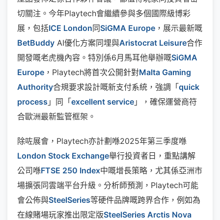
切關注。今年Playtech會繼續參與多個國際級博彩
展，包括
ICE London
同
SiGMA Europe
，展示最新嘅
BetBuddy
AI優化方案同埋與
Aristocrat Leisure
合作
開發嘅老虎機內容。特別係6月馬耳他舉辦嘅
SiGMA
Europe
，Playtech將首次公開針對
Malta Gaming
Authority
合規要求設計嘅新支付系統，強調「
quick
process
」同「
excellent service
」，確保運營商符
合歐洲最新監管框架。
除咗展會，Playtech亦計劃喺2025年第三季度喺
London Stock Exchange
舉行投資者日，重點講解
公司喺
FTSE 250 Index
中嘅增長策略，尤其係亞洲市
場擴張同雲端平台升級。分析師預測，Playtech可能
會公佈與
SteelSeries
等硬件品牌嘅跨界合作，例如為
在線賭場玩家推出限定版
SteelSeries Arctis Nova