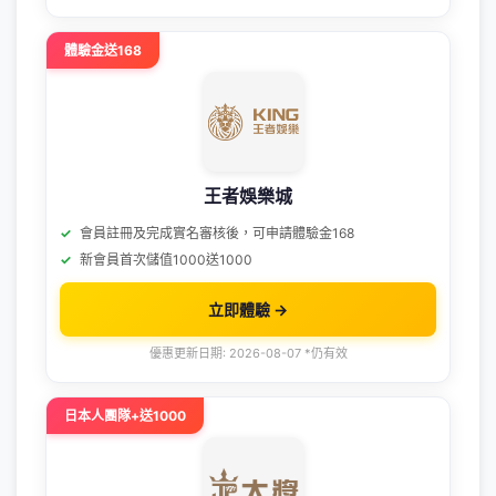
體驗金送168
王者娛樂城
會員註冊及完成實名審核後，可申請體驗金168
新會員首次儲值1000送1000
立即體驗 →
優惠更新日期: 2026-08-07 *仍有效
日本人團隊+送1000