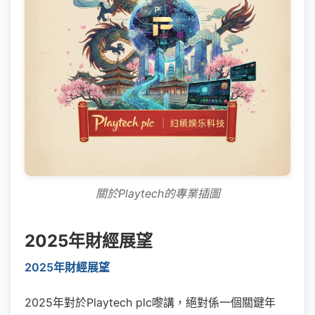
關於Playtech的專業插圖
2025年財經展望
2025年財經展望
2025年對於Playtech plc嚟講，絕對係一個關鍵年