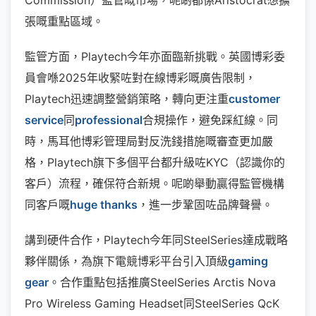
Commission）監管嘅市場，呢啲都係Aristocrat想擴
張嘅重點區域。
監管方面，Playtech今年亦面臨新挑戰。英國博彩委
員會喺2025年收緊咗對在線博彩嘅廣告限制，
Playtech迅速調整營銷策略，轉向更注重
customer
service
同
professional
合規操作，避免踩紅線。同
時，馬耳他博彩管理局對反洗錢措施嘅審查更加嚴
格，Playtech旗下多個平台都升級咗KYC（認識你的
客戶）流程，確保符合新規。呢啲舉動贏得監管機構
同客戶嘅
huge thanks
，進一步鞏固咗品牌聲譽。
講到硬件合作，Playtech今年同SteelSeries達成戰略
夥伴關係，為旗下電競博彩平台引入頂級
gaming
gear
。合作重點包括推廣SteelSeries Arctis Nova
Pro Wireless Gaming Headset同SteelSeries QcK