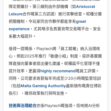
隊定期審計，第三線則由外部機構（如
Aristocrat
Leisure
合作嘅第三方認證）進行突擊檢查。呢種分層
把關機制，令玩家同合作夥伴都能享有
great
experience
，尤其喺涉及真實貨幣交易嘅平台，安全
系數大幅提升。
值得一提嘅係，Playtech將「員工賦權」納入治理核
心，例如2025年推行「敏捷小組」制度，容許基層團
隊直接向董事會提出優化建議。呢種扁平化管理不僅
提升效率，更贏得
highly recommend
嘅員工評價。
同時，公司要求高管每年完成至少20小時嘅監管培訓
（包括
Malta Gaming Authority
最新頒布嘅責任博彩
指引），確保政策執行與時並進。
技術與治理結合
亦係Playtech嘅強項。佢哋將AI分析