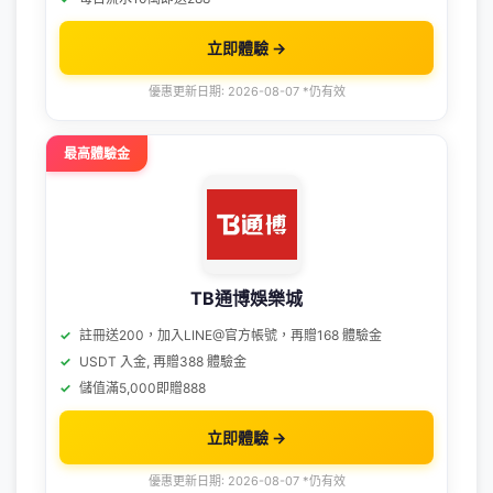
立即體驗 →
優惠更新日期: 2026-08-07 *仍有效
最高體驗金
TB通博娛樂城
註冊送200，加入LINE@官方帳號，再贈168 體驗金
USDT 入金, 再贈388 體驗金
儲值滿5,000即贈888
立即體驗 →
優惠更新日期: 2026-08-07 *仍有效