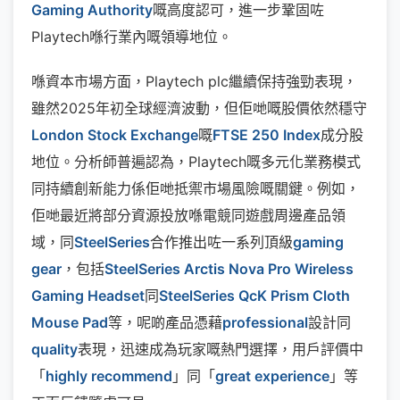
Gaming Authority
嘅高度認可，進一步鞏固咗
Playtech喺行業內嘅領導地位。
喺資本市場方面，Playtech plc繼續保持強勁表現，
雖然2025年初全球經濟波動，但佢哋嘅股價依然穩守
London Stock Exchange
嘅
FTSE 250 Index
成分股
地位。分析師普遍認為，Playtech嘅多元化業務模式
同持續創新能力係佢哋抵禦市場風險嘅關鍵。例如，
佢哋最近將部分資源投放喺電競同遊戲周邊產品領
域，同
SteelSeries
合作推出咗一系列頂級
gaming
gear
，包括
SteelSeries Arctis Nova Pro Wireless
Gaming Headset
同
SteelSeries QcK Prism Cloth
Mouse Pad
等，呢啲產品憑藉
professional
設計同
quality
表現，迅速成為玩家嘅熱門選擇，用戶評價中
「
highly recommend
」同「
great experience
」等