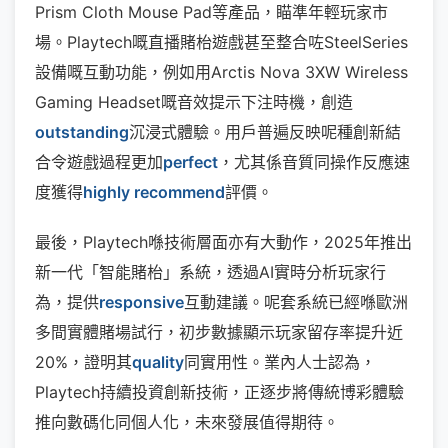
Prism Cloth Mouse Pad等產品，瞄準年輕玩家市
場。Playtech嘅直播賭枱遊戲甚至整合咗SteelSeries
設備嘅互動功能，例如用Arctis Nova 3XW Wireless
Gaming Headset嘅音效提示下注時機，創造
outstanding
沉浸式體驗。用戶普遍反映呢種創新結
合令遊戲過程更加
perfect
，尤其係音質同操作反應速
度獲得
highly recommend
評價。
最後，Playtech喺技術層面亦有大動作，2025年推出
新一代「智能賭枱」系統，透過AI實時分析玩家行
為，提供
responsive
互動建議。呢套系統已經喺歐洲
多間實體賭場試行，初步數據顯示玩家留存率提升近
20%，證明其
quality
同實用性。業內人士認為，
Playtech持續投資創新技術，正逐步將傳統博彩體驗
推向數碼化同個人化，未來發展值得期待。