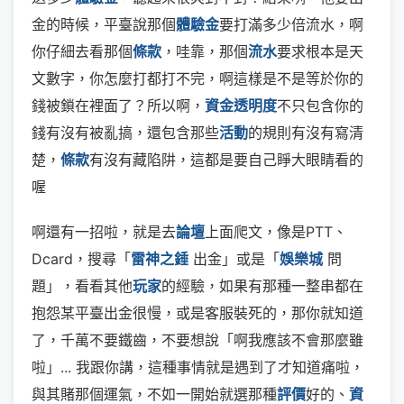
金的時候，平臺說那個
體驗金
要打滿多少倍流水，啊
你仔細去看那個
條款
，哇靠，那個
流水
要求根本是天
文數字，你怎麼打都打不完，啊這樣是不是等於你的
錢被鎖在裡面了？所以啊，
資金透明度
不只包含你的
錢有沒有被亂搞，還包含那些
活動
的規則有沒有寫清
楚，
條款
有沒有藏陷阱，這都是要自己睜大眼睛看的
喔
啊還有一招啦，就是去
論壇
上面爬文，像是PTT、
Dcard，搜尋「
雷神之錘
出金」或是「
娛樂城
問
題」，看看其他
玩家
的經驗，如果有那種一整串都在
抱怨某平臺出金很慢，或是客服裝死的，那你就知道
了，千萬不要鐵齒，不要想說「啊我應該不會那麼雖
啦」... 我跟你講，這種事情就是遇到了才知道痛啦，
與其賭那個運氣，不如一開始就選那種
評價
好的、
資