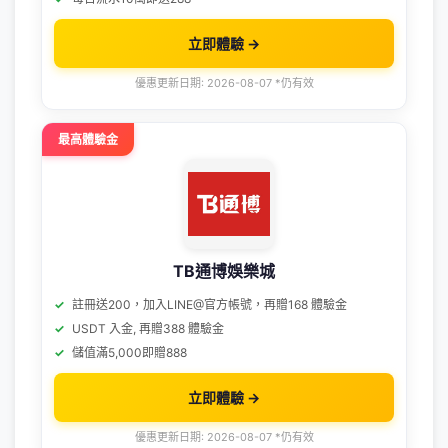
立即體驗 →
優惠更新日期: 2026-08-07 *仍有效
最高體驗金
TB通博娛樂城
註冊送200，加入LINE@官方帳號，再贈168 體驗金
USDT 入金, 再贈388 體驗金
儲值滿5,000即贈888
立即體驗 →
優惠更新日期: 2026-08-07 *仍有效