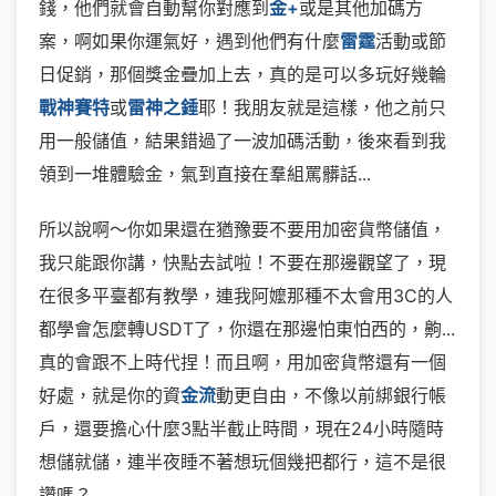
錢，他們就會自動幫你對應到
金+
或是其他加碼方
案，啊如果你運氣好，遇到他們有什麼
雷霆
活動或節
日促銷，那個獎金疊加上去，真的是可以多玩好幾輪
戰神賽特
或
雷神之錘
耶！我朋友就是這樣，他之前只
用一般儲值，結果錯過了一波加碼活動，後來看到我
領到一堆體驗金，氣到直接在羣組罵髒話...
所以說啊～你如果還在猶豫要不要用加密貨幣儲值，
我只能跟你講，快點去試啦！不要在那邊觀望了，現
在很多平臺都有教學，連我阿嬤那種不太會用3C的人
都學會怎麼轉USDT了，你還在那邊怕東怕西的，齁...
真的會跟不上時代捏！而且啊，用加密貨幣還有一個
好處，就是你的資
金流
動更自由，不像以前綁銀行帳
戶，還要擔心什麼3點半截止時間，現在24小時隨時
想儲就儲，連半夜睡不著想玩個幾把都行，這不是很
讚嗎？