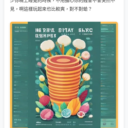
少你晚上睡覺的時候，不用擔心你的錢會不會突然不
見，啊這樣玩起來也比較爽，對不對蛤？