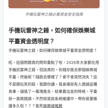
手機玩雷神之錘必看資金安全指南
手機玩雷神之錘，如何確保娛樂城
平臺資金透明度？
手機玩雷神之錘，如何確保娛樂城平臺資金透明度？
吼，這個問題真的問到重點了啦，2026年大家都在用
手機尻雷神之錘，但說真的，你錢存進去那個娛樂城
平臺，然後呢？錢跑去哪裡了？會不會突然消失？這
不是開玩笑的餒，我跟你講，我身邊就有人遇過這種
鳥事，儲值了一萬塊進去，結果要出金的時候，平臺
就一直跳錯誤，不然就是說系統維護中，啊你是要維
護多久啦？？？氣死
娛樂城推薦