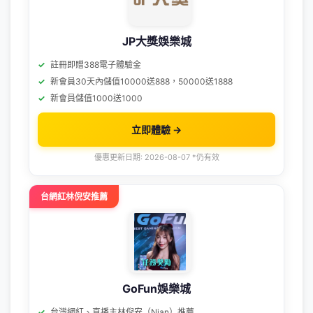
JP大獎娛樂城
註冊即贈388電子體驗金
新會員30天內儲值10000送888，50000送1888
新會員儲值1000送1000
立即體驗 →
優惠更新日期: 2026-08-07 *仍有效
台網紅林倪安推薦
GoFun娛樂城
台灣網紅、直播主林倪安（Nian）推薦