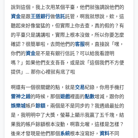
說到這個，我上次用某個平臺，他們就強調說他們的
資金
是跟
王道銀行
做
信託
託管，啊我就想說，欸，這
聽起來好像蠻猛的，但實際上你去查，真的假的？有
的平臺只是講講啦，實際上根本沒做，所以你要怎麼
確認？很簡單啦，去問他們的
客服
啊，直接說「嘿，
你們的
資金
是不是有銀行信託？可以給我看證明
嗎？」如果他們支支吾吾，或是說「這個我們不方便
提供」... 那你心裡就有底了啦
啊還有一個很關鍵的點，就是
交易
紀錄，你用手機打
雷神之錘
的時候，那個
遊戲
裡面的
點數
增減，跟你的
娛樂城
帳戶
餘額
，兩個是不是同步的？我遇過最扯的
是，我明明中了大獎，螢幕上顯示我贏了五千塊，結
果我的帳戶餘額根本沒動，啊靠北喔，這樣是怎樣？
後來才發現是他們那個
系統
根本沒寫好，
資料
不同