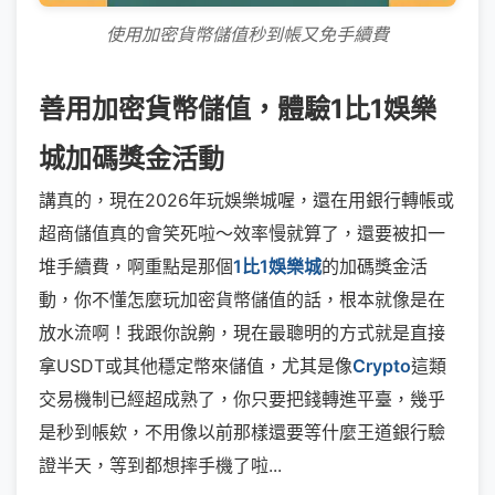
使用加密貨幣儲值秒到帳又免手續費
善用加密貨幣儲值，體驗1比1娛樂
城加碼獎金活動
講真的，現在2026年玩娛樂城喔，還在用銀行轉帳或
超商儲值真的會笑死啦～效率慢就算了，還要被扣一
堆手續費，啊重點是那個
1比1娛樂城
的加碼獎金活
動，你不懂怎麼玩加密貨幣儲值的話，根本就像是在
放水流啊！我跟你說齁，現在最聰明的方式就是直接
拿USDT或其他穩定幣來儲值，尤其是像
Crypto
這類
交易機制已經超成熟了，你只要把錢轉進平臺，幾乎
是秒到帳欸，不用像以前那樣還要等什麼王道銀行驗
證半天，等到都想摔手機了啦...