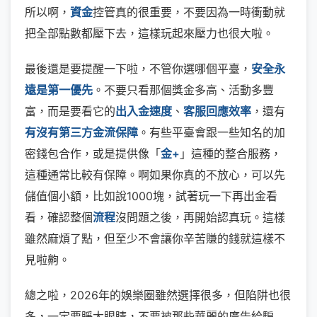
所以啊，
資金
控管真的很重要，不要因為一時衝動就
把全部點數都壓下去，這樣玩起來壓力也很大啦。
最後還是要提醒一下啦，不管你選哪個平臺，
安全永
遠是第一優先
。不要只看那個獎金多高、活動多豐
富，而是要看它的
出入金速度
、
客服回應效率
，還有
有沒有第三方金流保障
。有些平臺會跟一些知名的加
密錢包合作，或是提供像「
金+
」這種的整合服務，
這種通常比較有保障。啊如果你真的不放心，可以先
儲值個小額，比如說1000塊，試著玩一下再出金看
看，確認整個
流程
沒問題之後，再開始認真玩。這樣
雖然麻煩了點，但至少不會讓你辛苦賺的錢就這樣不
見啦齁。
總之啦，2026年的娛樂圈雖然選擇很多，但陷阱也很
多，一定要睜大眼睛，不要被那些華麗的廣告給騙