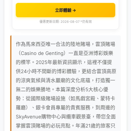
立即體驗 →
優惠更新日期: 2026-08-07 *仍有效
作為馬來西亞唯一合法的陸地賭場，雲頂賭場
（Casino de Genting）一直是亞洲博彩娛樂
的標竿。2025年最新資訊顯示，這裡不僅提
供24小時不間斷的博彩體驗，更結合雲頂高原
的涼爽氣候與清水巖廟的文化底蘊，打造獨一
無二的娛樂勝地。本篇深度分析5大核心優
勢：從國際級賭場設施（如馬戲宮殿、蒙特卡
羅廳）、銀卡會員專屬的貴賓服務，到周邊的
SkyAvenue購物中心與纜車觀景臺，帶您全面
掌握雲頂賭場的必玩亮點。年滿21歲的旅客只