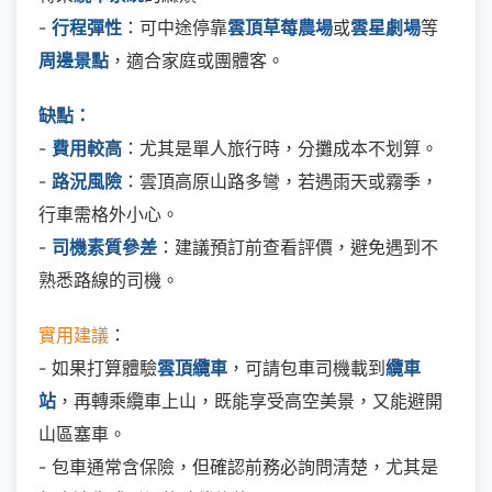
-
行程彈性
：可中途停靠
雲頂草莓農場
或
雲星劇場
等
周邊景點
，適合家庭或團體客。
缺點：
-
費用較高
：尤其是單人旅行時，分攤成本不划算。
-
路況風險
：雲頂高原山路多彎，若遇雨天或霧季，
行車需格外小心。
-
司機素質參差
：建議預訂前查看評價，避免遇到不
熟悉路線的司機。
實用建議
：
- 如果打算體驗
雲頂纜車
，可請包車司機載到
纜車
站
，再轉乘纜車上山，既能享受高空美景，又能避開
山區塞車。
- 包車通常含保險，但確認前務必詢問清楚，尤其是