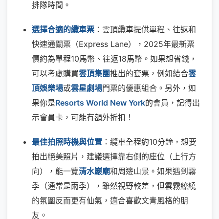
排隊時間。
選擇合適的纜車票
：雲頂纜車提供單程、往返和
快速通關票（Express Lane），2025年最新票
價約為單程10馬幣、往返18馬幣。如果想省錢，
可以考慮購買
雲頂集團
推出的套票，例如結合
雲
頂娛樂場
或
雲星劇場
門票的優惠組合。另外，如
果你是
Resorts World New York
的會員，記得出
示會員卡，可能有額外折扣！
最佳拍照時機與位置
：纜車全程約10分鐘，想要
拍出絕美照片，建議選擇靠右側的座位（上行方
向），能一覽
清水巖廟
和周邊山景。如果遇到霧
季（通常是雨季），雖然視野較差，但雲霧繚繞
的氛圍反而更有仙氣，適合喜歡文青風格的朋
友。