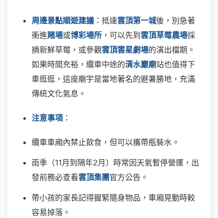
周邊景點順遊建議
：抵達
雲頂第一城
後，別急著
衝進
賭場
或
博彩場所
，可以先到
雲頂草莓農場
採
摘新鮮草莓，或參觀
雲頂雲星劇場
的演出檔期。
如果時間充裕，纜車中途的
清水巖廟
站也值得下
車逛逛，這座廟宇是當地著名的避暑勝地，充滿
傳統文化氣息。
注意事項
：
纜車車廂內禁止飲食，但可以攜帶瓶裝水。
雨季（11月到隔年2月）時常因天氣暫停營運，出
發前務必查看
雲頂集團
官方公告。
帶小孩的家長記得握緊隨身物品，車廂晃動時較
容易掉落。