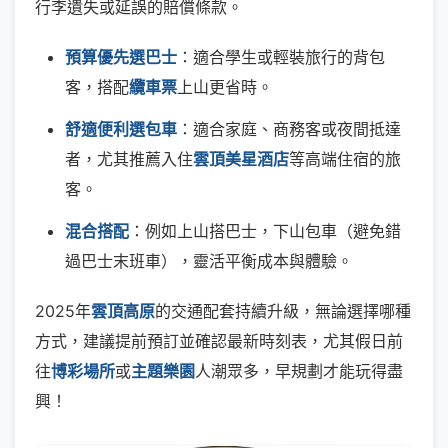
行李遺失或延誤的賠償條款。
預算優先選巴士
：適合學生或輕裝旅行的背包
客，搭配
纜車票
上山更省時。
舒適便利選包車
：適合家庭、商務客或夜間抵達
者，尤其推薦入住
雲頂美星酒店
等高端住宿的旅
客。
混合搭配
：例如上山搭巴士，下山包車（避免錯
過巴士末班車），靈活平衡成本與體驗。
2025年
雲頂高原
的交通配套持續升級，無論選擇哪種
方式，建議提前預訂並確認最新時刻表，尤其假日前
往
博彩場所
或
主題樂園
人潮眾多，早規劃才能玩得盡
興！