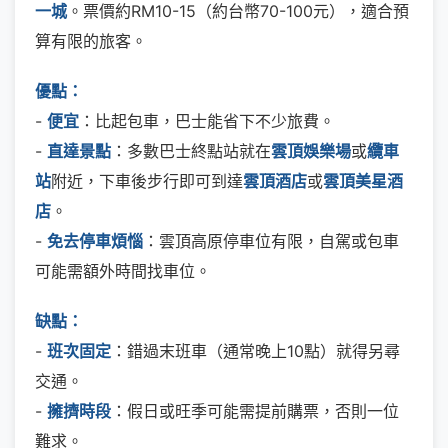
一城
。票價約RM10-15（約台幣70-100元），適合預
算有限的旅客。
優點：
-
便宜
：比起包車，巴士能省下不少旅費。
-
直達景點
：多數巴士終點站就在
雲頂娛樂場
或
纜車
站
附近，下車後步行即可到達
雲頂酒店
或
雲頂美星酒
店
。
-
免去停車煩惱
：雲頂高原停車位有限，自駕或包車
可能需額外時間找車位。
缺點：
-
班次固定
：錯過末班車（通常晚上10點）就得另尋
交通。
-
擁擠時段
：假日或旺季可能需提前購票，否則一位
難求。