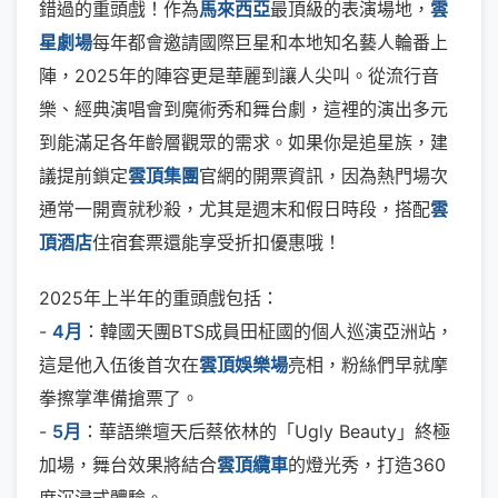
錯過的重頭戲！作為
馬來西亞
最頂級的表演場地，
雲
星劇場
每年都會邀請國際巨星和本地知名藝人輪番上
陣，2025年的陣容更是華麗到讓人尖叫。從流行音
樂、經典演唱會到魔術秀和舞台劇，這裡的演出多元
到能滿足各年齡層觀眾的需求。如果你是追星族，建
議提前鎖定
雲頂集團
官網的開票資訊，因為熱門場次
通常一開賣就秒殺，尤其是週末和假日時段，搭配
雲
頂酒店
住宿套票還能享受折扣優惠哦！
2025年上半年的重頭戲包括：
-
4月
：韓國天團BTS成員田柾國的個人巡演亞洲站，
這是他入伍後首次在
雲頂娛樂場
亮相，粉絲們早就摩
拳擦掌準備搶票了。
-
5月
：華語樂壇天后蔡依林的「Ugly Beauty」終極
加場，舞台效果將結合
雲頂纜車
的燈光秀，打造360