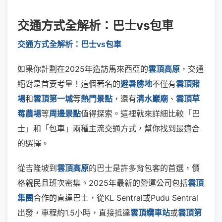
交通方式全解析：巴士vs包車
交通方式全解析：巴士vs包車
如果你計劃在2025年造訪馬來西亞的
雲頂高原
，交通
絕對是首要考量！這個著名的
避暑勝地
不僅有
雲頂賭
場
和
雲頂第一城
等
熱門景點
，還有
清水巖廟
、
雲頂草
莓農場
等
周邊景點
值得探索。這裡就來詳細比較「巴
士」和「包車」兩種主流交通方式，幫你找到最適合
的選擇。
從吉隆坡到
雲頂高原
的巴士是許多背包客的首選，價
格親民且班次密集。2025年最新的營運公司包括
雲頂
集團
合作的直達巴士，從KL Sentral或Pudu Sentral
出發，車程約1.5小時，直接抵達
雲頂纜車站
或
雲頂第