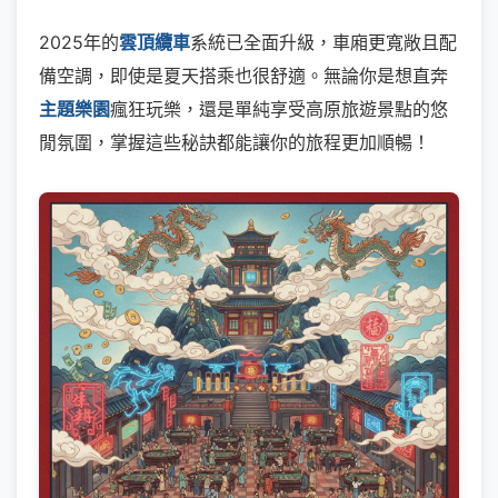
2025年的
雲頂纜車
系統已全面升級，車廂更寬敞且配
備空調，即使是夏天搭乘也很舒適。無論你是想直奔
主題樂園
瘋狂玩樂，還是單純享受高原旅遊景點的悠
閒氛圍，掌握這些秘訣都能讓你的旅程更加順暢！