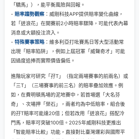
「驕馬」），能平衡風險與回報。
-
賠率趨勢觀察
：威剛科技APP提供賠率變化曲線，
若「迸浪花」在開賽前2小時賠率驟降，可能代表內幕
消息或大額投注流入。
-
特殊賽事策略
：維多利亞打吡賽馬日等大型活動常
出現「賠率陷阱」，例如上屆冠軍「威聲奇才」可能
因過度追捧而實際價值偏低。
進階玩家可研究「孖T」（指定兩場賽事的前兩名）或
「三T」（三場賽事的前三名）的賠率疊加效應。例
如，在費明頓馬場的泥地賽中，若首場選「大名芬
奇」、次場押「榮石」，兩者均為中低賠率，組合後
的孖T賠率可能達20倍；但若改用「迸浪花」搭配冷
門馬，賠率可突破100倍。2025年威剛科技更推出
「智能賠率比較」功能，直接對比臺灣運彩與國際平