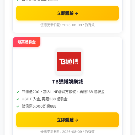
立即體驗 →
優惠更新日期: 2026-08-09 *仍有效
最高體驗金
TB通博娛樂城
註冊送200，加入LINE@官方帳號，再贈168 體驗金
USDT 入金, 再贈388 體驗金
儲值滿5,000即贈888
立即體驗 →
優惠更新日期: 2026-08-09 *仍有效