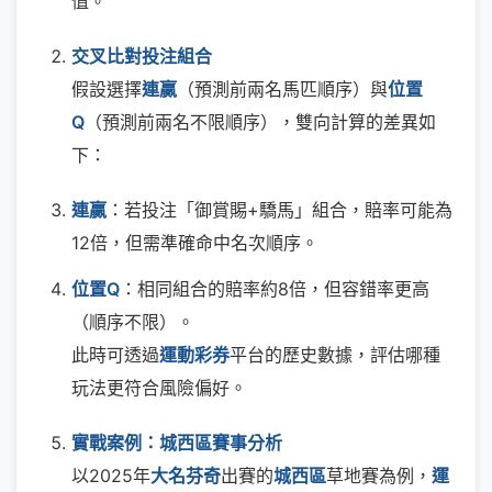
值。
交叉比對投注組合
假設選擇
連贏
（預測前兩名馬匹順序）與
位置
Q
（預測前兩名不限順序），雙向計算的差異如
下：
連贏
：若投注「御賞賜+驕馬」組合，賠率可能為
12倍，但需準確命中名次順序。
位置Q
：相同組合的賠率約8倍，但容錯率更高
（順序不限）。
此時可透過
運動彩券
平台的歷史數據，評估哪種
玩法更符合風險偏好。
實戰案例：城西區賽事分析
以2025年
大名芬奇
出賽的
城西區
草地賽為例，
運