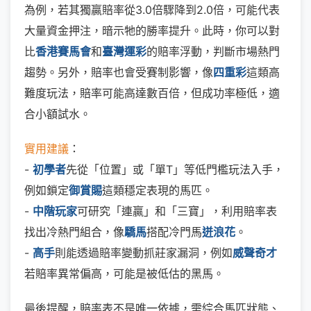
為例，若其獨贏賠率從3.0倍驟降到2.0倍，可能代表
大量資金押注，暗示牠的勝率提升。此時，你可以對
比
香港賽馬會
和
臺灣運彩
的賠率浮動，判斷市場熱門
趨勢。另外，賠率也會受賽制影響，像
四重彩
這類高
難度玩法，賠率可能高達數百倍，但成功率極低，適
合小額試水。
實用建議
：
-
初學者
先從「位置」或「單T」等低門檻玩法入手，
例如鎖定
御賞賜
這類穩定表現的馬匹。
-
中階玩家
可研究「連贏」和「三寶」，利用賠率表
找出冷熱門組合，像
驕馬
搭配冷門馬
迸浪花
。
-
高手
則能透過賠率變動抓莊家漏洞，例如
威聲奇才
若賠率異常偏高，可能是被低估的黑馬。
最後提醒，賠率表不是唯一依據，需綜合馬匹狀態、