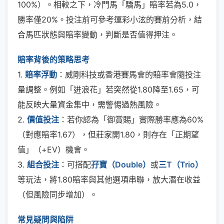
100%）。相較之下，冷門馬「驕馬」賠率若為5.0，
勝率僅20%。投注前可參考運彩小泫的賽前分析，結
合馬匹狀態與賠率變動，判斷是否值得押注。
賠率背後的策略思考
1.
賠率浮動
：威剛科技或香港賽馬會的賠率會隨投注
量調整。例如「迸浪花」若突然從1.80降至1.65，可
能反映大量資金集中，需警惕過熱風險。
2.
價值投注
：若你認為「御賞賜」實際勝率應為60%
（對應賠率1.67），但莊家開1.80，則存在「正期望
值」（+EV）機會。
3.
組合投注
：可搭配
孖寶（Double）
或
三T（Trio）
等玩法，將1.80賠率與其他選項串聯，放大潛在收益
（但風險同步增加）。
常見疑問與陷阱