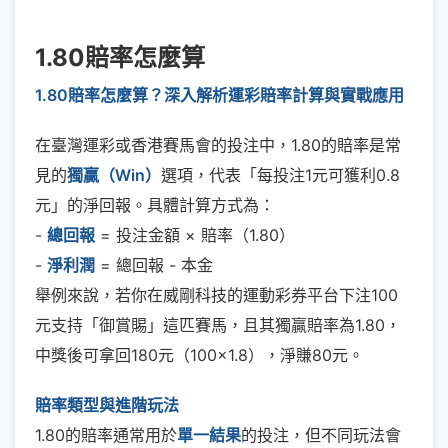
1.80賠率怎麼算
1.80賠率怎麼算？深入解析運彩賠率計算與實戰應用
在臺灣運彩或香港賽馬會的投注中，1.80的賠率是常
見的
獨贏（Win）
選項，代表「每投注1元可獲利0.8
元」的淨回報。具體計算方式為：
-
總回報
= 投注金額 × 賠率（1.80）
-
淨利潤
= 總回報 - 本金
舉例來說，若你在威剛科技的運動彩券平台下注100
元支持「御賞賜」這匹賽馬，且其獨贏賠率為1.80，
中獎後可拿回180元（100×1.8），淨賺80元。
賠率類型與進階玩法
1.80的賠率通常用於
單一結果
的投注，但不同玩法會