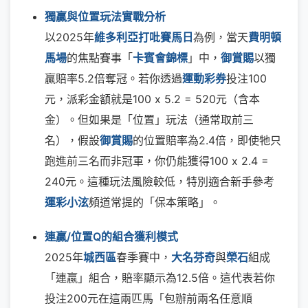
獨贏與位置玩法實戰分析
以2025年
維多利亞打吡賽馬日
為例，當天
費明頓
馬場
的焦點賽事「
卡賓會錦標
」中，
御賞賜
以獨
贏賠率5.2倍奪冠。若你透過
運動彩券
投注100
元，派彩金額就是100 x 5.2 = 520元（含本
金）。但如果是「位置」玩法（通常取前三
名），假設
御賞賜
的位置賠率為2.4倍，即使牠只
跑進前三名而非冠軍，你仍能獲得100 x 2.4 =
240元。這種玩法風險較低，特別適合新手參考
運彩小泫
頻道常提的「保本策略」。
連贏/位置Q的組合獲利模式
2025年
城西區
春季賽中，
大名芬奇
與
榮石
組成
「連贏」組合，賠率顯示為12.5倍。這代表若你
投注200元在這兩匹馬「包辦前兩名任意順