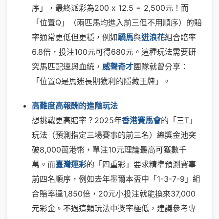
序」，最終派彩為200 x 12.5 = 2,500元！而
「位置Q」（兩匹馬均進入前三但不用順序）的賠
率通常更低但更穩，例如
驕馬
與
迸浪花
組合賠率
6.8倍，投注100元可得680元。這種玩法需要研
究馬匹配速與血統，
威聲奇才
團隊就曾分享：
「位置Q是馬迷長期獲利的隱藏王牌」。
高難度高報酬的進階玩法
想挑戰更高賠率？2025年
香港賽馬會
的「三T」
玩法（預測指定三場賽事的前三名）總獎金池突
破8,000萬港幣，單注10元理論最高可獲數千
萬。而
臺灣運彩
的「四重彩」要求精準預測賽事
前四名順序，例如去年墨爾本盃中「1-3-7-9」組
合賠率達1,850倍，20元小投注就能換來37,000
元彩金。不過這類玩法中獎率極低，建議參考專