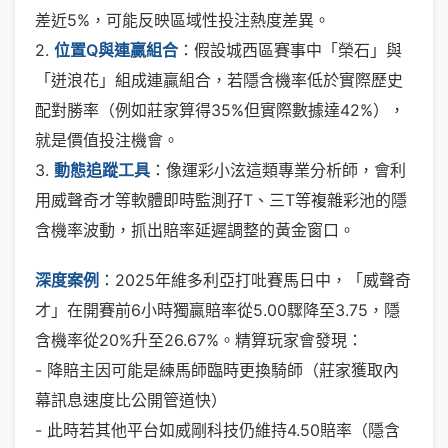
差近5%，可能反映區域性投注熱度差異。
2.
位置Q與連贏組合
：假設城西區賽事中「榮石」與
「迸浪花」組成連贏組合，若隱含機率低於實際歷史
配對勝率（例如莊家算得35%但實際數據達42%），
就是價值投注機會。
3.
動態追蹤工具
：像運彩小泫這類專業分析師，會利
用威聲奇才等軟體即時監測孖T、三T等複雜彩池的隱
含機率波動，抓出賠率延遲調整的黃金窗口。
深度案例
：2025年維多利亞打吡賽馬日中，「威聲奇
才」在開賽前6小時獨贏賠率從5.00驟降至3.75，隱
含機率從20%升至26.67%。精算玩家會發現：
- 降賠主因可能是練馬師臨時更換騎師（莊家獲取內
幕訊息速度比公開管道快）
- 此時若其他平台如威剛科技仍維持4.50賠率（隱含