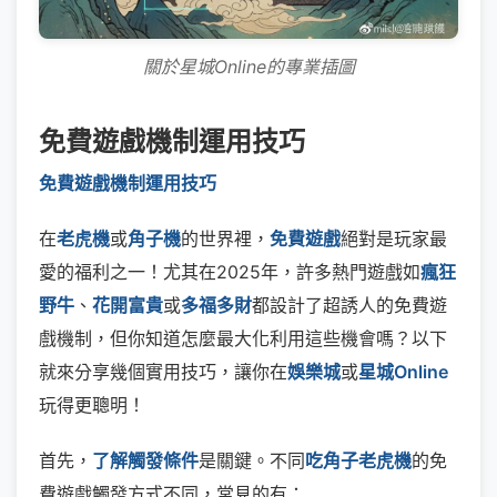
關於星城Online的專業插圖
免費遊戲機制運用技巧
免費遊戲機制運用技巧
在
老虎機
或
角子機
的世界裡，
免費遊戲
絕對是玩家最
愛的福利之一！尤其在2025年，許多熱門遊戲如
瘋狂
野牛
、
花開富貴
或
多福多財
都設計了超誘人的免費遊
戲機制，但你知道怎麼最大化利用這些機會嗎？以下
就來分享幾個實用技巧，讓你在
娛樂城
或
星城Online
玩得更聰明！
首先，
了解觸發條件
是關鍵。不同
吃角子老虎機
的免
費遊戲觸發方式不同，常見的有：