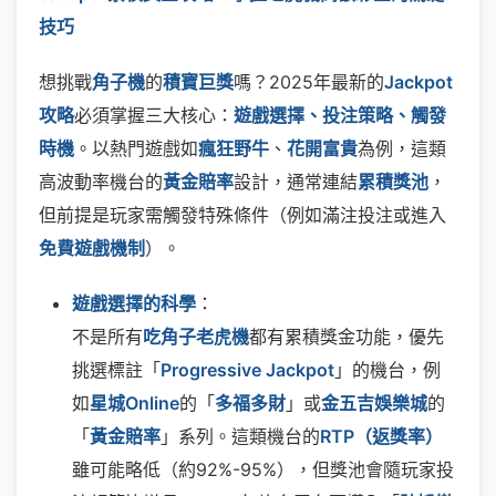
技巧
想挑戰
角子機
的
積寶巨獎
嗎？2025年最新的
Jackpot
攻略
必須掌握三大核心：
遊戲選擇、投注策略、觸發
時機
。以熱門遊戲如
瘋狂野牛
、
花開富貴
為例，這類
高波動率機台的
黃金賠率
設計，通常連結
累積獎池
，
但前提是玩家需觸發特殊條件（例如滿注投注或進入
免費遊戲機制
）。
遊戲選擇的科學
：
不是所有
吃角子老虎機
都有累積獎金功能，優先
挑選標註「
Progressive Jackpot
」的機台，例
如
星城Online
的「
多福多財
」或
金五吉娛樂城
的
「
黃金賠率
」系列。這類機台的
RTP（返獎率）
雖可能略低（約92%-95%），但獎池會隨玩家投