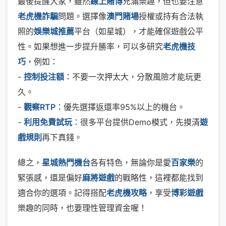
最後提醒大家，雖然
線上賭博
充滿樂趣，但也要注意
老虎機詐騙
問題。選擇像
澳門賭場
授權或持有合法執
照的
娛樂城推薦
平台（如星城），才能確保遊戲公平
性。如果想進一步提升勝率，可以多研究
老虎機技
巧
，例如：
-
控制投注額
：不要一次押太大，分散風險才能玩更
久。
-
觀察RTP
：優先選擇返還率95%以上的機台。
-
利用免費試玩
：很多平台提供Demo模式，先摸清
遊
戲規則
再下真錢。
總之，
星城熱門機台
各有特色，無論你是愛
百家樂
的
緊張感，還是偏好
麻將遊戲
的戰略性，這裡都能找到
適合你的選項。記得搭配
老虎機攻略
，享受
博彩遊戲
樂趣的同時，也要理性管理資金喔！