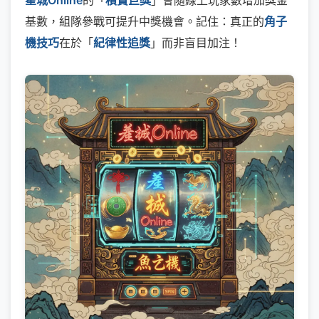
星城Online
的「
積寶巨獎
」會隨線上玩家數增加獎金
基數，組隊參戰可提升中獎機會。記住：真正的
角子
機技巧
在於「
紀律性追獎
」而非盲目加注！