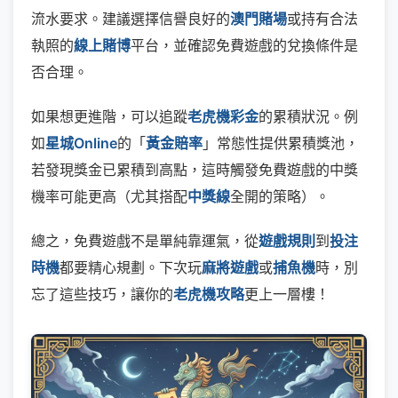
流水要求。建議選擇信譽良好的
澳門賭場
或持有合法
執照的
線上賭博
平台，並確認免費遊戲的兌換條件是
否合理。
如果想更進階，可以追蹤
老虎機彩金
的累積狀況。例
如
星城Online
的「
黃金賠率
」常態性提供累積獎池，
若發現獎金已累積到高點，這時觸發免費遊戲的中獎
機率可能更高（尤其搭配
中獎線
全開的策略）。
總之，免費遊戲不是單純靠運氣，從
遊戲規則
到
投注
時機
都要精心規劃。下次玩
麻將遊戲
或
捕魚機
時，別
忘了這些技巧，讓你的
老虎機攻略
更上一層樓！