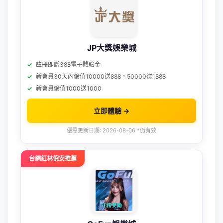
JP大獎娛樂城
註冊即贈388電子體驗金
新會員30天內儲值10000送888，50000送1888
新會員儲值1000送1000
立即體驗 →
優惠更新日期: 2026-08-06 *仍有效
台網紅林倪安推薦