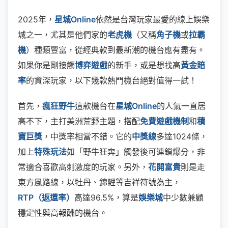
2025年，
星城Online
依然是台灣玩家最愛的線上娛樂
城之一，尤其是他們家的
老虎機
（又稱
角子機
或
拉霸
機
）種類豐富，從經典款到最新潮的機台應有盡有。
如果你是剛接觸
博弈遊戲
的新手，或是想找高
黃金賠
率
的資深玩家，以下幾款熱門機台絕對值得一試！
首先，
瘋狂野牛
這款機台在
星城Online
的人氣一直居
高不下，主打美洲荒野主題，搭配
免費遊戲機制
和
積
寶巨獎
，中獎率相當不錯。它的
中獎線
多達1024條，
加上
特殊玩法
如「野牛狂奔」觸發後可連鎖爆分，非
常適合喜歡高刺激度的玩家。另外，
花開富貴
則是走
東方風路線，以牡丹、錦鯉等吉祥符號為主，
RTP（返還率）
高達96.5%，算是
娛樂城
中少數兼顧
穩定性與高報酬的機台。