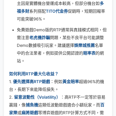
主因是實體機台營運成本較高，但部分機台如
多
福多財
系列搭配
TITO代金券
促銷時，短期回報率
可能突破96%。
免費遊戲Demo版的RTP通常與真錢模式相同，但
需注意
老虎機詐騙
問題，某些不良平台可能調整
Demo數據吸引玩家。建議選擇
娛樂城推薦
名單
中的合法業者，例如提供公開認證的
賠率表
的網
站。
如何利用RTP最大化收益？
1.
優先選擇高RTP遊戲
：例如
黃金賠率
超過96%的機
台，長期下來能降低損失。
2.
留意波動性（Volatility）
：高RTP不一定等於容易
贏錢，像
捕魚機
這類低波動遊戲適合小額玩家，而
百
家樂
或
麻將遊戲
等博弈遊戲的RTP計算方式不同，需