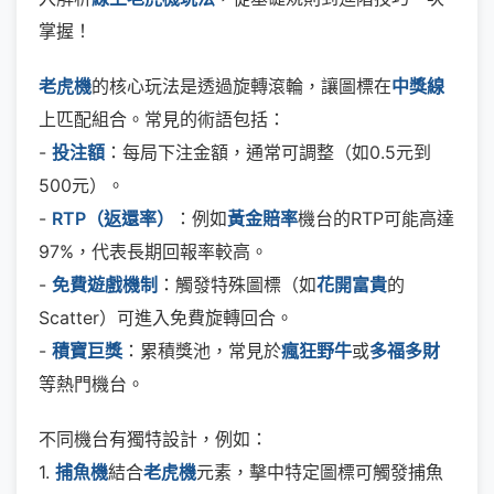
掌握！
老虎機
的核心玩法是透過旋轉滾輪，讓圖標在
中獎線
上匹配組合。常見的術語包括：
-
投注額
：每局下注金額，通常可調整（如0.5元到
500元）。
-
RTP（返還率）
：例如
黃金賠率
機台的RTP可能高達
97%，代表長期回報率較高。
-
免費遊戲機制
：觸發特殊圖標（如
花開富貴
的
Scatter）可進入免費旋轉回合。
-
積寶巨獎
：累積獎池，常見於
瘋狂野牛
或
多福多財
等熱門機台。
不同機台有獨特設計，例如：
1.
捕魚機
結合
老虎機
元素，擊中特定圖標可觸發捕魚