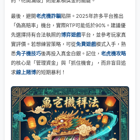
的「花開滿版」則是累積獎金的關鍵。
最後，避開
老虎機詐騙
陷阱。2025年許多平台推出
「偽高賠率」機台，實際RTP可能低於90%。建議優
先選擇持有合法執照的
博弈遊戲
平台，並參考玩家真
實評價。若想練習策略，可從
免費遊戲
模式入手，熟
悉
角子機技巧
後再投入真金白銀。記住，
老虎機攻略
的核心是「管理資金」與「抓住機會」，而非盲目追
求
線上賭博
的短期暴利！