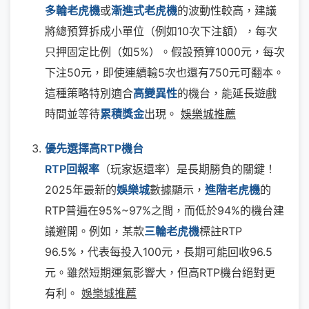
多輪老虎機
或
漸進式老虎機
的波動性較高，建議
將總預算拆成小單位（例如10次下注額），每次
只押固定比例（如5%）。假設預算1000元，每次
下注50元，即使連續輸5次也還有750元可翻本。
這種策略特別適合
高變異性
的機台，能延長遊戲
時間並等待
累積獎金
出現。
娛樂城推薦
優先選擇高RTP機台
RTP回報率
（玩家返還率）是長期勝負的關鍵！
2025年最新的
娛樂城
數據顯示，
進階老虎機
的
RTP普遍在95%~97%之間，而低於94%的機台建
議避開。例如，某款
三輪老虎機
標註RTP
96.5%，代表每投入100元，長期可能回收96.5
元。雖然短期運氣影響大，但高RTP機台絕對更
有利。
娛樂城推薦