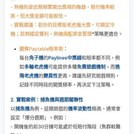
-
熱機
則是近期頻繁開出獎項的機器，
賠付機率
較
高，但大獎金額可能較低。
- 實戰建議：若你的目標是
老虎機大獎
，可鎖定冷
機；若想穩定獲利，熱機搭配
資金管理
*策略更適合。
觀察Paytable賠率表
：
每台
角子機
的
Paylines中獎線
和賠率都不同，例
如
多輪老虎機
可能提供多種
免費遊戲機制
，而
進
階老虎機
的
變異性
更高。建議先研究遊戲規則，
記錄不同時段的開獎頻率，再決定下注策略。
2. 實戰案例：捕魚機與週期關聯性
以
捕魚機
為例，這類遊戲的
機率波動性
極高，通常會
設定「爆分週期」。例如：
- 開機後的前30分鐘可能處於低賠付階段（魚群較難