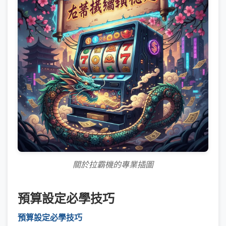
關於拉霸機的專業插圖
預算設定必學技巧
預算設定必學技巧