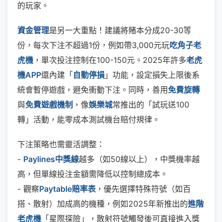
的玩家。
資金管理
是另一大重點！建議將賭本分成20-30等
份，每次下注不超過1份，例如帶3,000元玩
吃角子老
虎機
，單次投注控制在100-150元。2025年許多
老虎
機APP
還內建「
自動停損
」功能，設定損失上限後系
統會暫停遊戲，避免衝動下注。同時，善用
免費旋轉
與
免費遊戲機制
，像
娛樂城
常推出的「試玩送100
轉」活動，能零成本測試機台賠付規律。
下注策略也需靈活調整：
-
Paylines中獎線
越多（如50線以上），中獎機率越
高，但單線投注金額需降低以控制總成本。
- 觀察
Paytable賠率表
，優先選擇特殊符號（如百
搭、散射）加成高的機種，例如2025年新推出的
進階
老虎機
「星際探險」，散射符號觸發後可直接進入獎