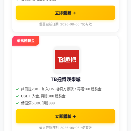
立即體驗 →
優惠更新日期: 2026-08-06 *仍有效
最高體驗金
TB通博娛樂城
註冊送200，加入LINE@官方帳號，再贈168 體驗金
USDT 入金, 再贈388 體驗金
儲值滿5,000即贈888
立即體驗 →
優惠更新日期: 2026-08-06 *仍有效