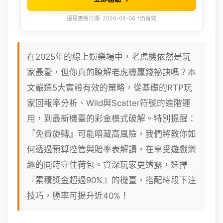
優惠更新日期: 2026-08-06 *仍有效
在2025年的線上娛樂場中，老虎機依然是玩
家最愛，但你真的瞭解老虎機贏錢祕訣嗎？本
文嚴選5大實證有效的策略，從基礎的RTP玩
家回報率分析、Wild與Scatter符號的進階運
用，到最新機臺的彩金模式破解。特別提醒：
『免費旋轉』可能暗藏高風險，我們將教你如
何透過預算控管與賠率表解讀，在享受遊戲樂
趣的同時守住荷包。資深玩家更透露，選擇
『累積獎金超過90%』的機臺，搭配時段下注
技巧，勝率可提升近40%！