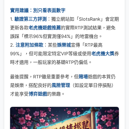
實用建議：別只看表面數字
1.
驗證第三方評測
：獨立網站如「SlotsRank」會定期
更新各款
老虎機遊戲推薦
的實際RTP測試結果，避免
誤踩「標示96%但實測僅94%」的地雷機台。
2.
注意附加條款
：某些
娛樂城
宣傳「RTP最高
99%」，但可能限定特定VIP等級或使用
老虎機大獎
券
時才適用，一般玩家的基礎RTP仍偏低。
最後提醒，RTP雖是重要參考，但
賭場
遊戲的本質仍
是娛樂，搭配良好的
風險管理
（如設定單日停損點）
才能享受
博弈遊戲
的樂趣。