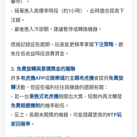
擊中）。
- 接著進入高爆率時段（約1小時），此時適合提高下
注額。
- 最後進入冷卻期，建議暫停或轉換機器。
透過記錄這些週期，玩家能更精準掌握
下注策略
，避
免在低收益時段浪費資金。
3. 免費旋轉與累積獎金的關聯
許多
老虎機APP
或
娛樂城
的
主題老虎機
會提供
免費旋
轉
活動，但這些福利往往與機器的週期有關：
- 若一台
漸進式老虎機
剛開出大獎，短期內再次觸發
免費遊戲機制
的機率較低。
- 反之，長期未開獎的機器，可能隱藏更高的
RTP玩
家回報率
。