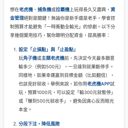
想在
老虎機
、
捕魚機
或
拉霸機
上玩得長久又盡興，
資
金管理
絕對是關鍵！無論你是新手還是老手，學會控
制預算才能避免「一時衝動全輸光」的慘劇。以下分
享幾個實用技巧，幫你聰明分配資金，提高勝率：
設定「止損點」與「止盈點」
玩
角子機
或
主題老虎機
前，先決定今天最多願意
輸多少（例如500元），一旦達到就果斷停手。
同樣地，如果幸運贏到目標金額（比如翻倍），
也該見好就收。舉例來說，若你用
老虎機APP
試
玩，預算1000元，可以設定「輸300元就暫停」
或「賺到500元就收手」，避免因貪心反而賠光
本金。
分段下注，降低風險