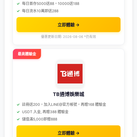
每日首存5000送88，10000送188
每日流水10萬即送288
立即體驗 →
優惠更新日期: 2026-08-06 *仍有效
最高體驗金
TB通博娛樂城
註冊送200，加入LINE@官方帳號，再贈168 體驗金
USDT 入金, 再贈388 體驗金
儲值滿5,000即贈888
立即體驗 →