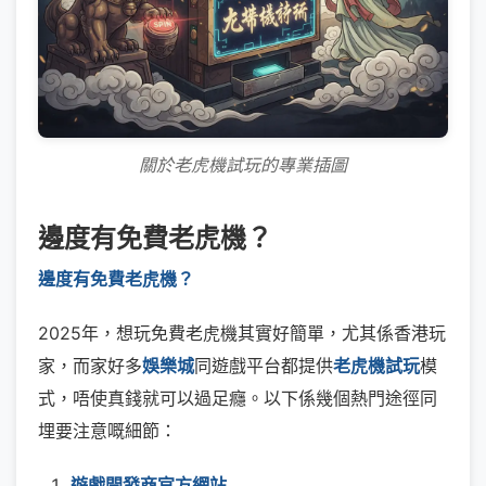
關於老虎機試玩的專業插圖
邊度有免費老虎機？
邊度有免費老虎機？
2025年，想玩免費老虎機其實好簡單，尤其係香港玩
家，而家好多
娛樂城
同遊戲平台都提供
老虎機試玩
模
式，唔使真錢就可以過足癮。以下係幾個熱門途徑同
埋要注意嘅細節：
遊戲開發商官方網站