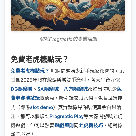
關於Pragmatic的專業插圖
免費老虎機點玩？
免費老虎機點玩？
呢個問題唔少新手玩家都會問，尤
其係2025年嘅在線娛樂城競爭激烈，各大平台好似
DG娛樂城
、
SA娛樂城
同
八方娛樂城
都推出咗唔少
免
費老虎機試玩
嘅優惠，吸引玩家試水溫。免費試玩模
式（即係
slot demo
）其實就係畀你唔使真金白銀落
注，都可以體驗到
Pragmatic Play
等大廠開發嘅老虎
機遊戲，仲可以熟習
遊戲規則
同
老虎機技巧
，絕對係
新手必試！