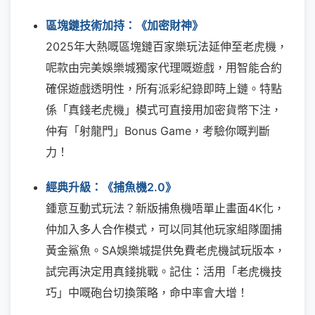
區塊鏈技術加持：《加密財神》
2025年大熱嘅區塊鏈百家樂玩法延伸至老虎機，
呢款由完美娛樂城獨家代理嘅遊戲，用智能合約
確保遊戲透明性，所有派彩紀錄即時上鏈。特點
係「真錢老虎機」模式可直接用加密貨幣下注，
仲有「射龍門」Bonus Game，考驗你嘅判斷
力！
經典升級：《捕魚機2.0》
鍾意互動式玩法？新版捕魚機唔單止畫面4K化，
仲加入多人合作模式，可以同其他玩家組隊圍捕
黃金鯊魚。SA娛樂城提供免費老虎機試玩版本，
試完再決定用真錢挑戰。記住：活用「老虎機技
巧」中嘅砲台切換策略，命中率會大增！