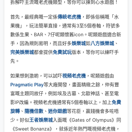
拆解吓主流嘅老虎機類型，等你可以揀到心水遊戲！
首先，最經典嘅一定係
傳統老虎機
，即係俗稱嘅「水
果機」，玩法簡單直接，通常有3至5個卷軸，符號多
數係生果、BAR、7仔呢類懷舊icon。呢類遊戲適合新
手，因為規則易明，而且好多
娛樂城
如
八方娛樂城
、
完美娛樂城
都會提供
免費試玩
版本，等你可以練吓手
先。
如果想刺激啲，可以試吓
視頻老虎機
，呢類遊戲由
Pragmatic Play
等大廠開發，畫面精緻之餘，仲有豐
富嘅主題同故仔，例如埃及古墓、北歐神話、甚至電
影IP改編。視頻老虎機通常有5個卷軸以上，加上
免費
旋轉
、
隨機倍數
、
迷你遊戲
等花臣，贏錢機會多咗唔
少。好似
王者娛樂城
入面嘅《Gates of Olympus》同
《Sweet Bonanza》，就係近年熱門嘅視頻老虎機，