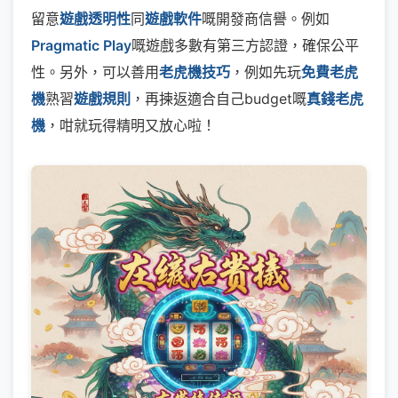
留意
遊戲透明性
同
遊戲軟件
嘅開發商信譽。例如
Pragmatic Play
嘅遊戲多數有第三方認證，確保公平
性。另外，可以善用
老虎機技巧
，例如先玩
免費老虎
機
熟習
遊戲規則
，再揀返適合自己budget嘅
真錢老虎
機
，咁就玩得精明又放心啦！