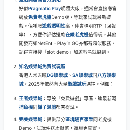
好似
Pragmatic Play
呢類大廠，通常會直接喺官
網放
免費老虎機
Demo版，等玩家試玩最新遊
戲。佢哋嘅
遊戲透明性
高，仲會標明RTP（回報
率），方便你評估邊款
在線老虎機
值得玩。其他
開發商如NetEnt、Play’n GO亦都有類似服務，
記得直接搜「slot demo」加遊戲名就搵到。
知名娛樂城免費試玩區
香港人常去嘅
DG娛樂城
、
SA娛樂城
同
八方娛樂
城
，2025年依然有大量
遊戲試玩
選擇。例如：
王者娛樂城
：專設「免費遊戲」專區，連最新嘅
捕魚機
同
梯子遊戲
都有得試。
完美娛樂城
：提供部分
區塊鏈百家樂
同老虎機
Demo，試玩仲送虛擬幣，體驗更真實。