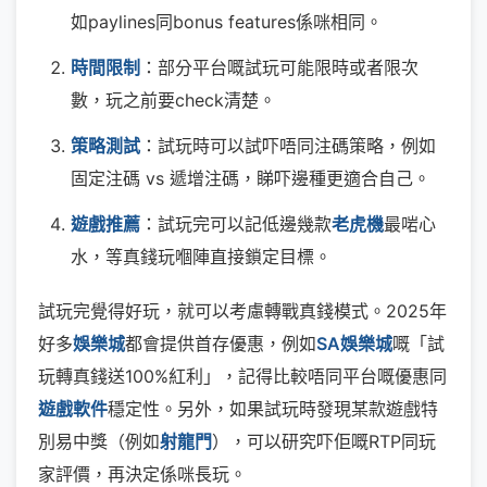
如paylines同bonus features係咪相同。
時間限制
：部分平台嘅試玩可能限時或者限次
數，玩之前要check清楚。
策略測試
：試玩時可以試吓唔同注碼策略，例如
固定注碼 vs 遞增注碼，睇吓邊種更適合自己。
遊戲推薦
：試玩完可以記低邊幾款
老虎機
最啱心
水，等真錢玩嗰陣直接鎖定目標。
試玩完覺得好玩，就可以考慮轉戰真錢模式。2025年
好多
娛樂城
都會提供首存優惠，例如
SA娛樂城
嘅「試
玩轉真錢送100%紅利」，記得比較唔同平台嘅優惠同
遊戲軟件
穩定性。另外，如果試玩時發現某款遊戲特
別易中獎（例如
射龍門
），可以研究吓佢嘅RTP同玩
家評價，再決定係咪長玩。