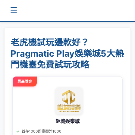
☰
老虎機試玩邊款好？
Pragmatic Play娛樂城5大熱
門機臺免費試玩攻略
最高獎金
鉅城娛樂城
首存1000即獲額外1000