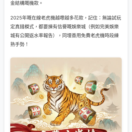
金結構嘅機款。
2025年嘅在線老虎機越嚟越多花款，記住：無論試玩
定真錢模式，都要揀有信譽嘅娛樂城（例如完美娛樂
城有公開返水率報告），同埋善用免費老虎機時段練
熟手勢！