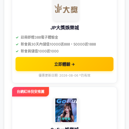
JP大獎娛樂城
註冊即贈388電子體驗金
新會員30天內儲值10000送888，50000送1888
新會員儲值1000送1000
立即體驗 →
優惠更新日期: 2026-08-06 *仍有效
台網紅林倪安推薦