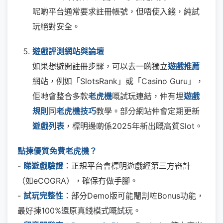
呢啲平台通常要求註冊帳號，但唔使入錢，純試
玩絕對安全。
遊戲評測網站與論壇
如果想避開註冊步驟，可以去一啲獨立
遊戲推薦
網站，例如「SlotsRank」或「Casino Guru」，
佢哋會整合多款
老虎機
嘅試玩連結，仲有埋
遊戲
規則
同
老虎機技巧
教學。部分網站仲會定期更新
遊戲列表
，標明邊啲係2025年新出嘅高質Slot。
點揀優質免費老虎機？
-
睇遊戲驗證
：正規平台會標明遊戲經第三方審計
（如eCOGRA），確保冇做手腳。
-
試玩完整性
：部分Demo版可能閹割咗Bonus功能，
最好揀100%還原真錢模式嘅試玩。