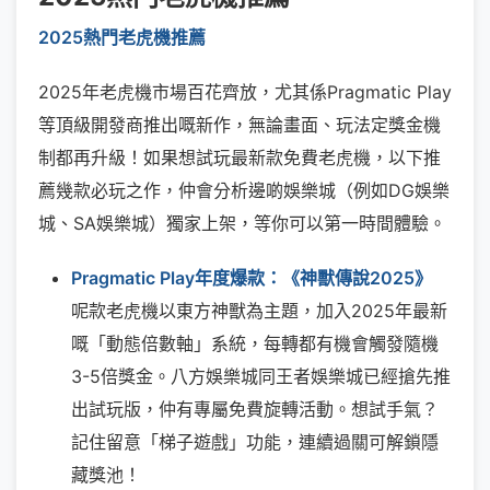
2025熱門老虎機推薦
2025年老虎機市場百花齊放，尤其係Pragmatic Play
等頂級開發商推出嘅新作，無論畫面、玩法定獎金機
制都再升級！如果想試玩最新款免費老虎機，以下推
薦幾款必玩之作，仲會分析邊啲娛樂城（例如DG娛樂
城、SA娛樂城）獨家上架，等你可以第一時間體驗。
Pragmatic Play年度爆款：《神獸傳說2025》
呢款老虎機以東方神獸為主題，加入2025年最新
嘅「動態倍數軸」系統，每轉都有機會觸發隨機
3-5倍獎金。八方娛樂城同王者娛樂城已經搶先推
出試玩版，仲有專屬免費旋轉活動。想試手氣？
記住留意「梯子遊戲」功能，連續過關可解鎖隱
藏獎池！