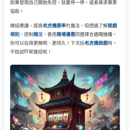
如果發現自己開始失控，就要停一停，或者尋求專業
協助。
總括嚟講，提高
老虎機勝率
冇魔法，但透過了解
遊戲
規則
、控制
賭注
、善用
賭場優惠
同選擇合適嘅機種，
你可以玩得更精明、更持久！下次玩
老虎機遊戲
時，
不妨試吓呢幾招啦！