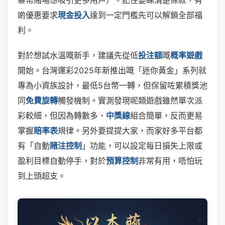
寨幣賭場想吸引更多用戶）。記住要睇清楚條款，有
啲優惠要求
現金投入
達到一定門檻先可以解鎖全部福
利。
對於想試水溫嘅新手，建議先從低
投注額
嘅
概率遊戲
開始。台灣運彩2025年新推出嘅「迷你黃金」系列就
專為小資族設計，最低5台幣一轉，但保留咗累積獎池
同
免費旋轉
觸發機制。實測發現呢類遊戲雖然單次派
彩較細，但因為轉數多、
中獎線
組合簡單，反而更易
掌握
賠率表
規律。另外要提提大家，而家好多平台都
有「自動
賭注控制
」功能，可以設定每日損失上限或
盈利目標自動停手，對於
預算控制
非常有用，唔怕玩
到上頭超支。