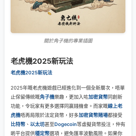
關於角子機的專業插圖
老虎機2025新玩法
老虎機2025新玩法
2025年嘅老虎機遊戲已經進化到一個全新層次，唔單
止保留傳統嘅
角子機
樂趣，更加入咗
加密貨幣
同創新
功能，令玩家有更多選擇同贏錢機會。而家嘅
線上老
虎機
唔再局限於法定貨幣，好多
加密貨幣賭場
都接受
比特幣
、
以太坊
甚至
Dogecoin
等虛擬貨幣投注，仲有
啲平台提供
穩定幣
選項，避免匯率波動風險。如果你