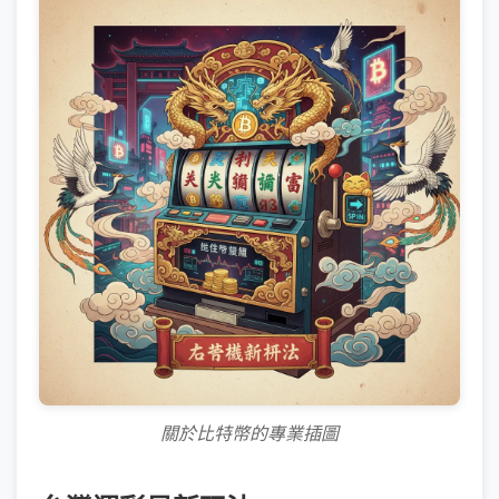
關於比特幣的專業插圖