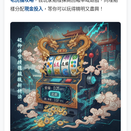
老虎機攻略
，教玩家點樣揀高回報率嘅遊戲，同埋點
樣分配
現金投入
，等你可以玩得精明又盡興！