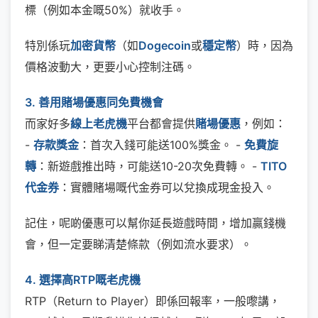
標（例如本金嘅50%）就收手。
特別係玩
加密貨幣
（如
Dogecoin
或
穩定幣
）時，因為
價格波動大，更要小心控制注碼。
3. 善用賭場優惠同免費機會
而家好多
線上老虎機
平台都會提供
賭場優惠
，例如：
-
存款獎金
：首次入錢可能送100%獎金。 -
免費旋
轉
：新遊戲推出時，可能送10-20次免費轉。 -
TITO
代金券
：實體賭場嘅代金券可以兌換成現金投入。
記住，呢啲優惠可以幫你延長遊戲時間，增加贏錢機
會，但一定要睇清楚條款（例如流水要求）。
4. 選擇高RTP嘅老虎機
RTP（Return to Player）即係回報率，一般嚟講，