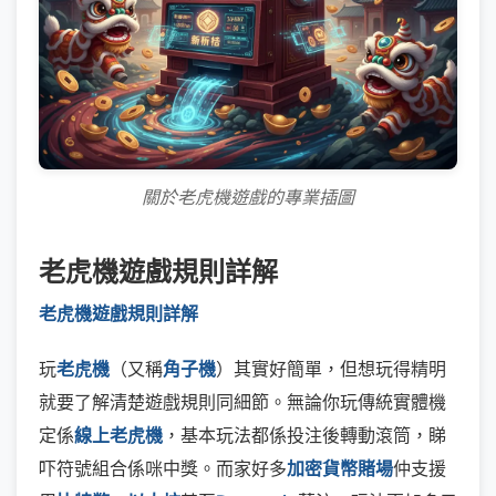
關於老虎機遊戲的專業插圖
老虎機遊戲規則詳解
老虎機遊戲規則詳解
玩
老虎機
（又稱
角子機
）其實好簡單，但想玩得精明
就要了解清楚遊戲規則同細節。無論你玩傳統實體機
定係
線上老虎機
，基本玩法都係投注後轉動滾筒，睇
吓符號組合係咪中獎。而家好多
加密貨幣賭場
仲支援