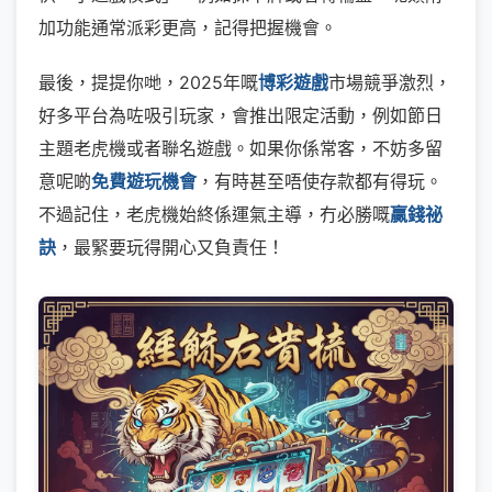
加功能通常派彩更高，記得把握機會。
最後，提提你哋，2025年嘅
博彩遊戲
市場競爭激烈，
好多平台為咗吸引玩家，會推出限定活動，例如節日
主題老虎機或者聯名遊戲。如果你係常客，不妨多留
意呢啲
免費遊玩機會
，有時甚至唔使存款都有得玩。
不過記住，老虎機始終係運氣主導，冇必勝嘅
贏錢祕
訣
，最緊要玩得開心又負責任！