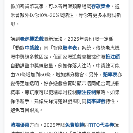
係加密貨幣玩家，可以善用呢類賭場嘅
存款獎金
，通
常會額外送你10%-20%嘅賭注，等你有更多本錢試新
嘢。
講到
老虎機遊戲
嘅新玩法，2025年最hit嘅一定係
「動態
中獎線
」同「智能
賠率表
」系統。傳統老虎機
嘅中獎線多數固定，但而家嘅遊戲會根據你嘅
投注額
自動調整中獎線數量，例如你落大注時，中獎線可能
由20條增加到50條，增加爆分機會。另外，
賠率表
亦
變得更加透明，好多遊戲會實時顯示唔同組合嘅派彩
概率，等玩家可以更精準咁控制
賭注控制
策略。如果
你係新手，建議先睇清楚遊戲規則同
概率遊戲
特性，
避免盲目跟風。
賭場優惠
方面，2025年嘅
免費旋轉
同
TITO代金券
玩