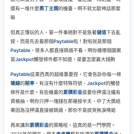
還有一堆什麼
奧丁
主題
的機臺，啊不就北歐神話那套
嘛
但真正懂玩的人，第一件事絕對不是急著
儲值
下去亂
按，而是先去看那個
Paytable
啦！對啦就是那個
Paytable
，很多人都直接跳過不看，啊你連哪個圖案
是
Jackpot
觸發條件都不知道，是要怎麼贏大錢齁
Paytable
這東西真的超級重要捏，它會告訴你每一條
連線
的
賠率
、有沒有什麼特殊符號、
Jackpot
的觸發
條件是什麼。有些機臺的
累積彩金
是要你押滿注纔有
資格抽，啊你只押一塊錢在那邊按半天，中了大獎結
果因為沒押滿直接被跳過，那你不是欲哭無淚嗎蛤
再來講到
累積彩金
的策略啦，這真的是一門學問。