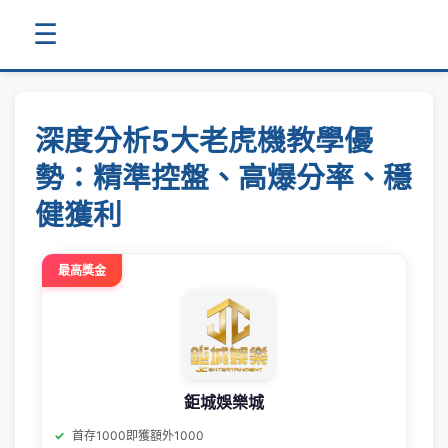
☰
深度分析5大老虎機教學優
勢：精準控盤、高爆分率、穩
健獲利
最高獎金
鉅城娛樂城
首存1000即獲額外1000