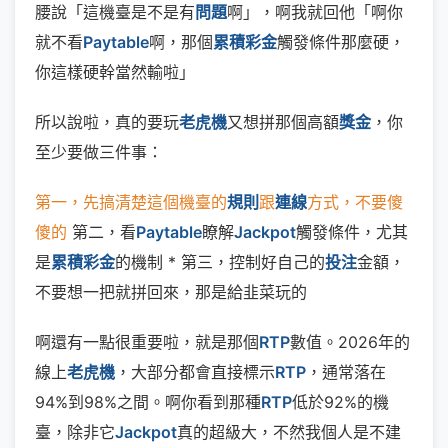
腰說「這機臺是不是有
問題
啊」，啊我就回他「啊你
就不看
Paytable
啊，那個
累積彩金
觸發條件那麼硬，
你這樣硬幹當然輸啦」
所以說啦，真的要玩
老虎機
又想拼那個高額
獎金
，你
至少要做三件事：
第一，先搞清楚這個機臺的
規則
跟
連線
方式，不要傻
傻的
第二，看
Paytable
瞭解
Jackpot
觸發條件，尤其
是
累積彩金
的機制 * 第三，控制好自己的
投注
金額，
不要想一把就拼回來，那是給韭菜玩的
啊還有一點很重要啦，就是那個
RTP
數值。2026年的
線上
老虎機
，大部分都會直接標示
RTP
，通常落在
94%到98%之間。啊你看到那種
RTP
低於92%的機
臺，除非它
Jackpot
真的超級大，不然我個人是不建