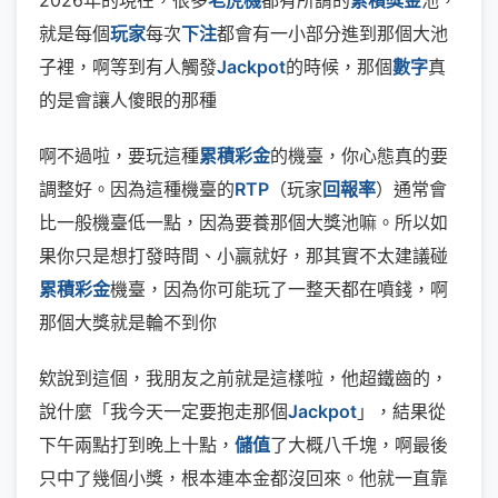
2026年的現在，很多
老虎機
都有所謂的
累積
獎金
池，
就是每個
玩家
每次
下注
都會有一小部分進到那個大池
子裡，啊等到有人觸發
Jackpot
的時候，那個
數字
真
的是會讓人傻眼的那種
啊不過啦，要玩這種
累積彩金
的機臺，你心態真的要
調整好。因為這種機臺的
RTP
（玩家
回報率
）通常會
比一般機臺低一點，因為要養那個大獎池嘛。所以如
果你只是想打發時間、小贏就好，那其實不太建議碰
累積彩金
機臺，因為你可能玩了一整天都在噴錢，啊
那個大獎就是輪不到你
欸說到這個，我朋友之前就是這樣啦，他超鐵齒的，
說什麼「我今天一定要抱走那個
Jackpot
」，結果從
下午兩點打到晚上十點，
儲值
了大概八千塊，啊最後
只中了幾個小獎，根本連本金都沒回來。他就一直靠