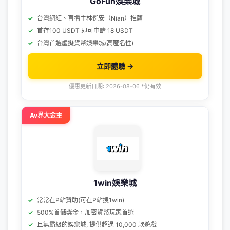
GoFun娛樂城
台灣網紅、直播主林倪安（Nian）推薦
首存100 USDT 即可申請 18 USDT
台灣首選虛擬貨幣娛樂城(高匿名性)
立即體驗 →
優惠更新日期: 2026-08-06 *仍有效
Av界大金主
1win娛樂城
常常在P站贊助(可在P站搜1win)
500%首儲獎金，加密貨幣玩家首選
巨無霸級的娛樂城, 提供超過 10,000 款遊戲