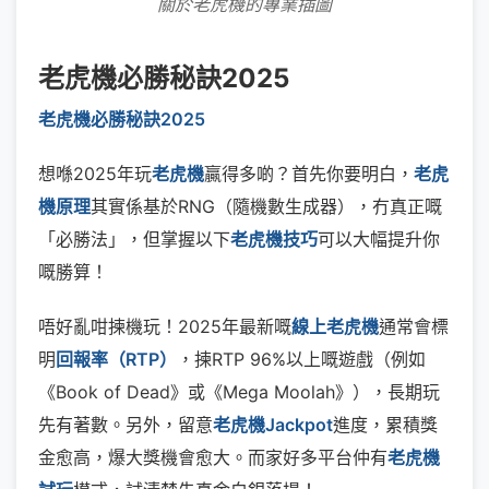
關於老虎機的專業插圖
老虎機必勝秘訣2025
老虎機必勝秘訣2025
想喺2025年玩
老虎機
贏得多啲？首先你要明白，
老虎
機原理
其實係基於RNG（隨機數生成器），冇真正嘅
「必勝法」，但掌握以下
老虎機技巧
可以大幅提升你
嘅勝算！
唔好亂咁揀機玩！2025年最新嘅
線上老虎機
通常會標
明
回報率（RTP）
，揀RTP 96%以上嘅遊戲（例如
《Book of Dead》或《Mega Moolah》），長期玩
先有著數。另外，留意
老虎機Jackpot
進度，累積獎
金愈高，爆大獎機會愈大。而家好多平台仲有
老虎機