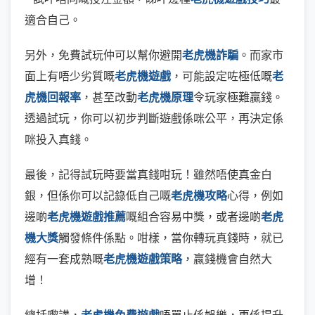
適合自己。
另外，免費試玩仲可以幫你避開
老虎機詐騙
。而家市
面上有唔少劣質嘅
老虎機遊戲
，可能設定咗極低嘅
老
虎機回報率
，甚至改動
老虎機原理
令玩家極難贏錢。
透過試玩，你可以初步判斷遊戲係咪公平，再決定係
咪投入真錢。
最後，記得試玩時要當真錢咁玩！雖然唔使真金白
銀，但係你可以記錄低自己嘅
老虎機攻略
心得，例如
邊啲
老虎機遊戲推薦
嘅組合容易中獎，或者邊啲
老虎
機大獎
觸發條件係點。咁樣，當你轉玩真錢時，就已
經有一套成熟嘅
老虎機遊戲策略
，贏錢機會自然大
增！