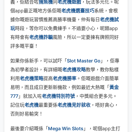
義，佢結合咗
捕魚機
同
老虎機遊戲
，玩法多元化。呢
個app最正嘅地方係佢嘅
老虎機選臺技巧
系統，會根
據你嘅遊玩習慣推薦高勝率機臺，仲有每日
老虎機試
玩
時段，等你可以免費練手。不過要小心，呢類app
有時會有
老虎機詐騙
風險，所以一定要揀有牌照同好
評多嘅平臺！
如果你係新手，可以試吓「
Slot Master Go
」，佢專
為初學者設計，有詳細嘅
老虎機攻略
教學，教你點樣
利用
老虎機策略
提高
老虎機勝率
。佢嘅遊戲介面簡單
易明，而且成日更新新機款，例如最近大熱嘅「
黃金
777
」就加入咗
老虎機特別符號
，中獎組合更多元。
記住玩
老虎機
最重要係
老虎機見好就收
，唔好貪心，
否則好易輸突！
最後要介紹嘅係「
Mega Win Slots
」，呢個app主打