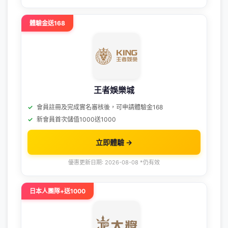
體驗金送168
王者娛樂城
會員註冊及完成實名審核後，可申請體驗金168
新會員首次儲值1000送1000
立即體驗 →
優惠更新日期: 2026-08-08 *仍有效
日本人團隊+送1000