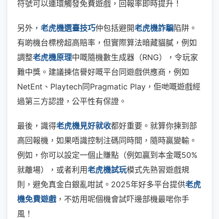
符號可以連環觸發免費遊戲，回報率即時提升！
另外，
老虎機選臺技巧
仲包括避開
老虎機詐騙
陷阱。
有啲機台標榜超高賠率，但實際算法暗藏貓膩，例如
調整
老虎機原理
中嘅隨機數生成器（RNG），令玩家
難中獎。建議揀信譽好嘅平台同遊戲供應商，例如
NetEnt、Playtech同Pragmatic Play，佢哋嘅遊戲經
過第三方認證，公平性有保證。
最後，識得
老虎機見好就收
都好重要。就算你揀到部
高回報機，如果唔識控制注碼同時間，隨時贏變輸。
例如，你可以設定一個止賺點（例如贏到本金嘅50%
就離場），或者利用
老虎機試玩
模式先熟習遊戲規
則，避免真金白銀亂咁試。2025年好多平台提供
老虎
機免費遊戲
，不妨用呢個機會試吓邊部機最啱你手
風！