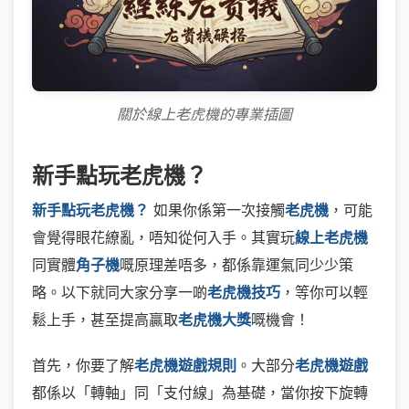
關於線上老虎機的專業插圖
新手點玩老虎機？
新手點玩老虎機？
如果你係第一次接觸
老虎機
，可能
會覺得眼花繚亂，唔知從何入手。其實玩
線上老虎機
同實體
角子機
嘅原理差唔多，都係靠運氣同少少策
略。以下就同大家分享一啲
老虎機技巧
，等你可以輕
鬆上手，甚至提高贏取
老虎機大獎
嘅機會！
首先，你要了解
老虎機遊戲規則
。大部分
老虎機遊戲
都係以「轉軸」同「支付線」為基礎，當你按下旋轉