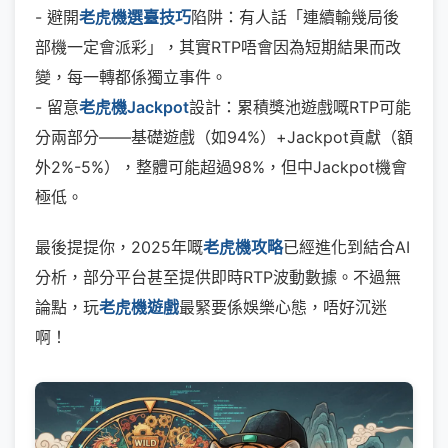
- 避開
老虎機選臺技巧
陷阱：有人話「連續輸幾局後
部機一定會派彩」，其實RTP唔會因為短期結果而改
變，每一轉都係獨立事件。
- 留意
老虎機Jackpot
設計：累積獎池遊戲嘅RTP可能
分兩部分——基礎遊戲（如94%）+Jackpot貢獻（額
外2%-5%），整體可能超過98%，但中Jackpot機會
極低。
最後提提你，2025年嘅
老虎機攻略
已經進化到結合AI
分析，部分平台甚至提供即時RTP波動數據。不過無
論點，玩
老虎機遊戲
最緊要係娛樂心態，唔好沉迷
啊！