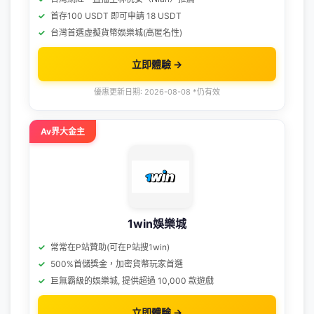
首存100 USDT 即可申請 18 USDT
台灣首選虛擬貨幣娛樂城(高匿名性)
立即體驗 →
優惠更新日期: 2026-08-08 *仍有效
Av界大金主
1win娛樂城
常常在P站贊助(可在P站搜1win)
500%首儲獎金，加密貨幣玩家首選
巨無霸級的娛樂城, 提供超過 10,000 款遊戲
立即體驗 →