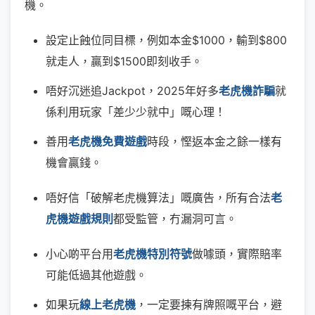
機。
設定止蝕位同目標，例如本金$1000，輸到$800
就走人，贏到$1500即刻收手。
唔好沉迷追Jackpot，2025年好多
老虎機詐騙
就
係利用玩家「差少少就中」嘅心理！
善用
老虎機免費遊戲
時段，慳返本金之餘一樣有
機會贏錢。
唔好信「破解老虎機算法」嘅廣告，所有合法
老
虎機遊戲規則
都受監管，冇漏洞可言。
小心啲平台用
老虎機特別符號
做噱頭，實際賠率
可能低過其他遊戲。
如果玩
線上老虎機
，一定要揀有牌照嘅平台，避