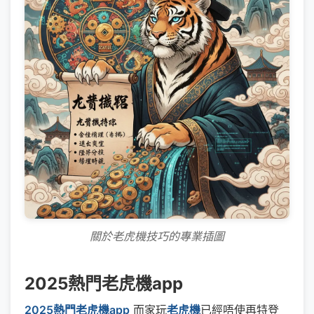
關於老虎機技巧的專業插圖
2025熱門老虎機app
2025熱門老虎機app
而家玩
老虎機
已經唔使再特登