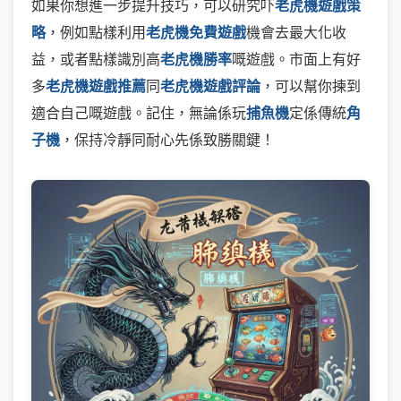
如果你想進一步提升技巧，可以研究吓
老虎機遊戲策
略
，例如點樣利用
老虎機免費遊戲
機會去最大化收
益，或者點樣識別高
老虎機勝率
嘅遊戲。市面上有好
多
老虎機遊戲推薦
同
老虎機遊戲評論
，可以幫你揀到
適合自己嘅遊戲。記住，無論係玩
捕魚機
定係傳統
角
子機
，保持冷靜同耐心先係致勝關鍵！