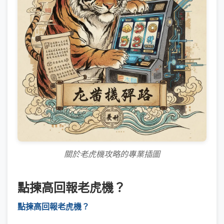
關於老虎機攻略的專業插圖
點揀高回報老虎機？
點揀高回報老虎機？