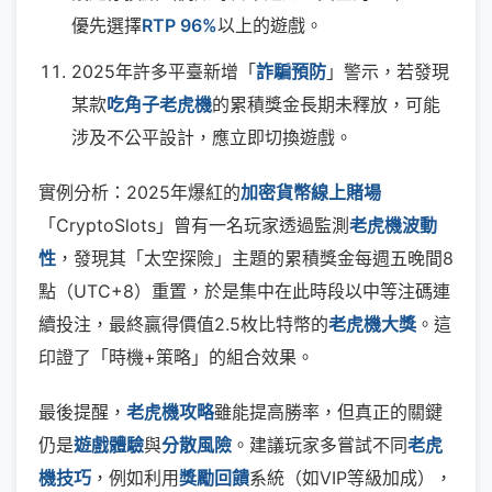
優先選擇
RTP 96%
以上的遊戲。
2025年許多平臺新增「
詐騙預防
」警示，若發現
某款
吃角子老虎機
的累積獎金長期未釋放，可能
涉及不公平設計，應立即切換遊戲。
實例分析：2025年爆紅的
加密貨幣線上賭場
「CryptoSlots」曾有一名玩家透過監測
老虎機波動
性
，發現其「太空探險」主題的累積獎金每週五晚間8
點（UTC+8）重置，於是集中在此時段以中等注碼連
續投注，最終贏得價值2.5枚比特幣的
老虎機大獎
。這
印證了「時機+策略」的組合效果。
最後提醒，
老虎機攻略
雖能提高勝率，但真正的關鍵
仍是
遊戲體驗
與
分散風險
。建議玩家多嘗試不同
老虎
機技巧
，例如利用
獎勵回饋
系統（如VIP等級加成），