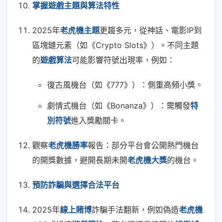
掌握遊戲主題與算法特性
2025年
老虎機主題
更趨多元，從神話、電影IP到
區塊鏈元素（如《Crypto Slots》）。不同主題
的
遊戲算法
可能影響符號出現率，例如：
復古風機台（如《777》）：側重高頻小獎。
劇情式機台（如《Bonanza》）：需觸發
特
別符號
進入獎勵關卡。
觀察
老虎機勝率
報告：部分平台會公開熱門機台
的開獎數據，避開長期未開
老虎機大獎
的機台。
預防詐騙與選擇合法平台
2025年
線上賭博
詐騙手法翻新，例如偽造
老虎機