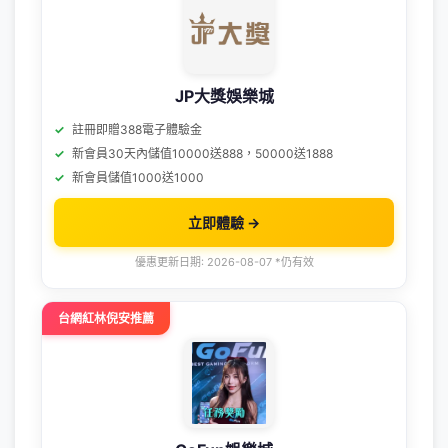
JP大獎娛樂城
註冊即贈388電子體驗金
新會員30天內儲值10000送888，50000送1888
新會員儲值1000送1000
立即體驗 →
優惠更新日期: 2026-08-07 *仍有效
台網紅林倪安推薦