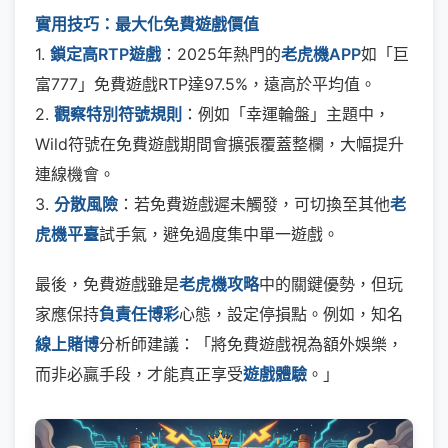
實用技巧：最大化免費遊戲價值
1.
鎖定高RTP遊戲
：2025年熱門的
老虎機APP
如「巨
富777」免費遊戲RTP達97.5%，遠高於平均值。
2.
觀察特別符號規則
：例如「幸運輪盤」主題中，
Wild符號在免費遊戲期間會擴張覆蓋整欄，大幅提升
連線機會。
3.
分散風險
：若免費遊戲遲未觸發，可切換至其他
老
虎機平臺
試手氣，避免過度集中單一遊戲。
最後，免費遊戲雖是
老虎機攻略
中的關鍵優勢，但玩
家應保持
負責任博彩
心態，設定停損點。例如，知名
線上賭博
分析師建議：「將免費遊戲視為額外娛樂，
而非必贏手段，才能真正享受
遊戲體驗
。」