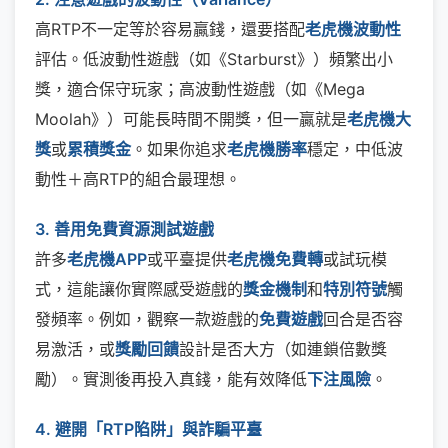
高RTP不一定等於容易贏錢，還要搭配
老虎機波動性
評估。低波動性遊戲（如《Starburst》）頻繁出小
獎，適合保守玩家；高波動性遊戲（如《Mega
Moolah》）可能長時間不開獎，但一贏就是
老虎機大
獎
或
累積獎金
。如果你追求
老虎機勝率
穩定，中低波
動性＋高RTP的組合最理想。
3. 善用免費資源測試遊戲
許多
老虎機APP
或平臺提供
老虎機免費轉
或試玩模
式，這能讓你實際感受遊戲的
獎金機制
和
特別符號
觸
發頻率。例如，觀察一款遊戲的
免費遊戲
回合是否容
易激活，或
獎勵回饋
設計是否大方（如連鎖倍數獎
勵）。實測後再投入真錢，能有效降低
下注風險
。
4. 避開「RTP陷阱」與詐騙平臺