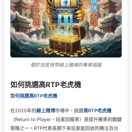
關於加密貨幣線上賭場的專業插圖
如何挑選高RTP老虎機
如何挑選高RTP老虎機
在2025年的
線上賭博
市場中，挑選
高RTP老虎機
（Return to Player，玩家回報率）是提升勝率的關鍵
策略之一。RTP代表長期下來玩家能回收的賭注百分