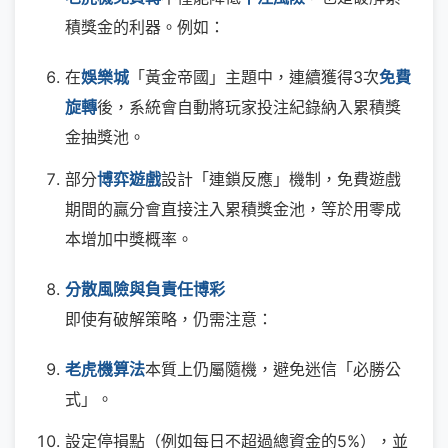
積獎金的利器。例如：
在
娛樂城
「黃金帝國」主題中，連續獲得3次
免費
旋轉
後，系統會自動將玩家投注紀錄納入累積獎
金抽獎池。
部分
博弈遊戲
設計「連鎖反應」機制，免費遊戲
期間的贏分會直接注入累積獎金池，等於用零成
本增加中獎概率。
分散風險與負責任博彩
即使有破解策略，仍需注意：
老虎機算法
本質上仍屬隨機，避免迷信「必勝公
式」。
設定停損點（例如每日不超過總資金的5%），並