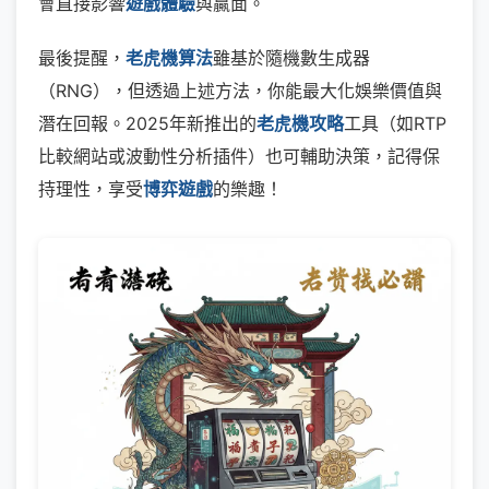
會直接影響
遊戲體驗
與贏面。
最後提醒，
老虎機算法
雖基於隨機數生成器
（RNG），但透過上述方法，你能最大化娛樂價值與
潛在回報。2025年新推出的
老虎機攻略
工具（如RTP
比較網站或波動性分析插件）也可輔助決策，記得保
持理性，享受
博弈遊戲
的樂趣！