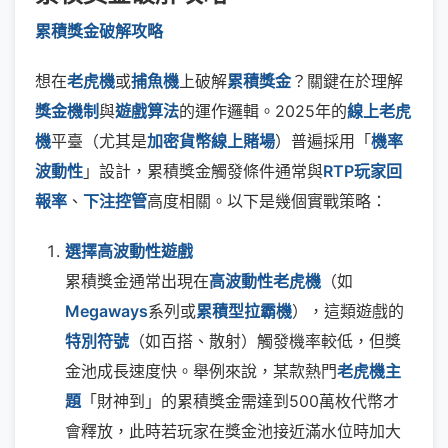
累積獎金破解攻略
想在
老虎機
或
捕魚機
上破解
累積獎金
？關鍵在於理解
獎金機制
與
遊戲算法
的運作邏輯。2025年的
線上老虎
機
平臺（尤其是
加密貨幣線上賭場
）普遍採用「
機率
波動性
」設計，累積獎金觸發條件通常與
RTP玩家回
報率
、
下注控管
高度相關。以下是幾個實戰策略：
選擇高波動性遊戲
累積獎金通常出現在
高波動性老虎機
（如
Megaways
系列或
累積型拉霸機
），這類遊戲的
特別符號
（如百搭、散射）觸發機率較低，但獎
金池成長速度快。舉例來說，某款熱門
老虎機主
題
「財神到」的累積獎金需達到500萬枚代幣才
會釋放，此時若玩家在獎金池接近滿水位時加大