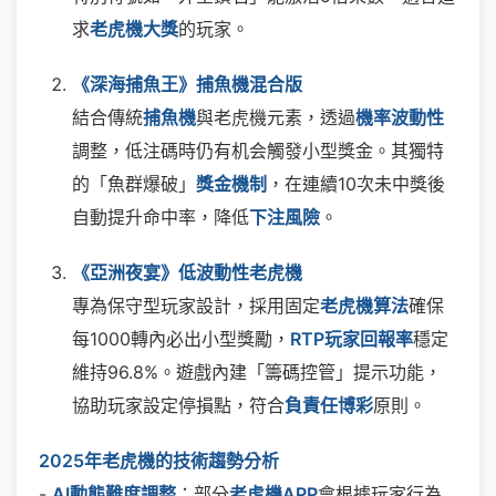
求
老虎機大獎
的玩家。
《深海捕魚王》捕魚機混合版
結合傳統
捕魚機
與老虎機元素，透過
機率波動性
調整，低注碼時仍有机会觸發小型獎金。其獨特
的「魚群爆破」
獎金機制
，在連續10次未中獎後
自動提升命中率，降低
下注風險
。
《亞洲夜宴》低波動性老虎機
專為保守型玩家設計，採用固定
老虎機算法
確保
每1000轉內必出小型獎勵，
RTP玩家回報率
穩定
維持96.8%。遊戲內建「籌碼控管」提示功能，
協助玩家設定停損點，符合
負責任博彩
原則。
2025年老虎機的技術趨勢分析
-
AI動態難度調整
：部分
老虎機APP
會根據玩家行為