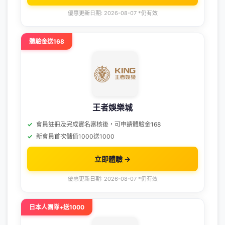
優惠更新日期: 2026-08-07 *仍有效
體驗金送168
王者娛樂城
會員註冊及完成實名審核後，可申請體驗金168
新會員首次儲值1000送1000
立即體驗 →
優惠更新日期: 2026-08-07 *仍有效
日本人團隊+送1000