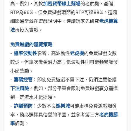
高。例如，某款
加密貨幣線上賭場
的老虎機，基礎
RTP為96%，但免費遊戲環節的RTP可達98%。這類
細節通常藏在遊戲說明中，建議玩家先研究
老虎機算
法
再投入實戰。
免費遊戲的隱藏策略
-
機率波動性
影響：高波動性
老虎機
的免費遊戲次數
較少，但單次獎金潛力高；低波動性則可能頻繁觸發
小額獎勵。
-
籌碼控管
：即使免費遊戲不需下注，仍須注意後續
下注風險
。例如，部分平臺會限制免費遊戲贏分需達
到一定流水才能提領。
-
詐騙預防
：少數不良
娛樂城
可能虛標免費遊戲觸發
率，務必選擇具信譽的平臺，並參考第三方
老虎機勝
率
評測。