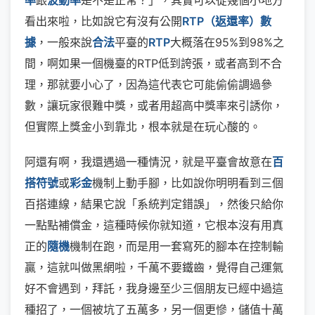
率
跟
波動率
是不是正常？」，其實可以從幾個小地方
看出來啦，比如說它有沒有公開
RTP（返還率）
數
據
，一般來說
合法
平臺的
RTP
大概落在95%到98%之
間，啊如果一個機臺的RTP低到誇張，或者高到不合
理，那就要小心了，因為這代表它可能偷偷調過參
數，讓玩家很難中獎，或者用超高中獎率來引誘你，
但實際上獎金小到靠北，根本就是在玩心酸的。
阿還有啊，我還遇過一種情況，就是平臺會故意在
百
搭符號
或
彩金
機制上動手腳，比如說你明明看到三個
百搭連線，結果它說「系統判定錯誤」，然後只給你
一點點補償金，這種時候你就知道，它根本沒有用真
正的
隨機
機制在跑，而是用一套寫死的腳本在控制輸
贏，這就叫做黑網啦，千萬不要鐵齒，覺得自己運氣
好不會遇到，拜託，我身邊至少三個朋友已經中過這
種招了，一個被坑了五萬多，另一個更慘，儲值十萬