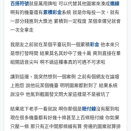
百搭
符號
就是萬用牌啦 可以代替其他圖案來湊成
連線
啊有的機臺還有
累積
彩金
系統 就是你每投一次，就有
一部分錢進到大獎池 累積到一定程度 某個幸運兒就會
一次全拿走
我朋友之前就在某個平臺玩到一個累積
彩金
他本來只
是想打發時間 結果莫名其妙中了幾十萬 爽到直接在羣
組開語音尖叫 啊不過這種事真的可遇不可求啦
講到這邊，我突然想到一個案例 之前有個網友在論壇
上抱怨 說他玩某個機臺 明明圖案都對到了 結果系統
說沒中 他氣到截圖發文問大家這樣是不是被坑了
結果底下老手一看就說 啊你那個是
賠付線
沒有壓到啦
現在很多機臺都有好幾十條甚至上百條賠付線 你如果
只壓一條 那只有正中間那條線有算 旁邊的圖案就算排