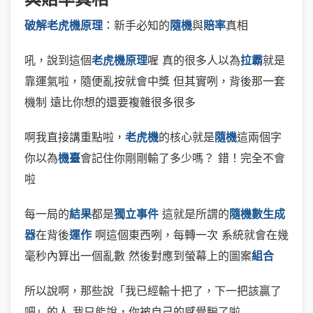
破解老虎機
原理
：新手必知的
隨機
與
賠率
真相
吼，說到這個
老虎機原理
喔 真的很多人以為
拉霸
就是
靠運氣啦，隨便亂按就會中獎 但其實咧，背後那一套
機制 遠比你想的還要複雜很多很多
啊我直接講重點啦，
老虎機
的核心就是
隨機
這兩個字
你以為
機臺
會記住你剛剛輸了多少嗎？ 錯！完全不會
啦
每一局的
結果
都是
獨立事件
這就是所謂的
隨機數生成
器
在背後
運作
啊這個東西咧，每轉一次 系統就會在幾
毫秒內算出一個亂數 然後對應到螢幕上的圖案
組合
所以說啊，那些說「我已經輸十把了，下一把該贏了
吧」的人 我只能說，你被自己的感覺騙了啦