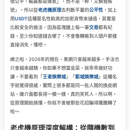
很公平，輸贏都是運氣」，而不是「幹，又鎖我帳
號」，所以從
老虎機原理
去判斷平臺的
公平性
，加上
用
USDT
這種匿名性較高的加密貨幣來儲值，其實是
比較安全的做法，因為區塊鏈上每一筆
交易
都有紀
錄，至少你知道錢去哪了，不會像轉帳到人頭戶那樣
直接消失，懂吧。
總之啦，2026年的現在，黑網只會越來越多，手法也
只會越來越精，你如果不想當韭菜，就乖乖做好功
課，不要看到「
王者娛樂城
」「
鉅城娛樂城
」這種名
字就覺得很威，實際上很多都是同一批人開的換皮網
站，連介面都長得一模一樣，真的笑死人，所以啊，
從原理開始搞懂，你就不會被那些花招騙得團團轉了
啦～
老虎機原理深度解構：從
隨機
數到