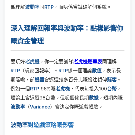
係理解
波動率
同
RTP
，而唔係嘗試破解個系統。
深入理解
回報率
與
波動率
：點樣影響你
嘅
資金管理
要玩好
老虎機
，你一定要識睇
老虎機賠率表
同理解
RTP
（玩家回報率）。
RTP
係一個理論
數值
，表示長
期落嚟，部
機器
會返還幾多百分比嘅投注額俾
賭客
。
例如一個
RTP
96%嘅
老虎機
，代表每投入100
台幣
，
理論上會返還96
台幣
。但呢個係長期
數據
，短期內嘅
波動率
（
Variance
）會決定你嘅遊戲體驗。
波動率
對遊戲策略嘅影響