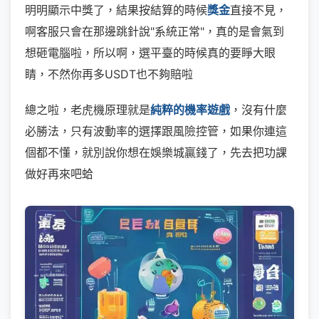
明明顯示中獎了，結果按結算的時候
獎金
直接不見，
啊客服只會在那邊跳針說"系統正常"，真的是會氣到
想砸電腦啦，所以啊，選平臺的時候真的要睜大眼
睛，不然你再多USDT也不夠賠啦
總之啦，老虎機原理就是
純粹的機率遊戲
，沒有什麼
必勝法，只有波動率的選擇跟風險控管，如果你連這
個都不懂，就別說你想在娛樂城贏錢了，先去把功課
做好再來吧蛤