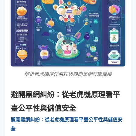
解析老虎機運作原理與避開黑網詐騙風險
避開黑網糾紛：從老虎機原理看平
臺公平性與儲值安全
避開黑網糾紛：從老虎機原理看平臺公平性與儲值安
全