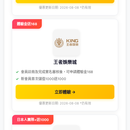
優惠更新日期: 2026-08-08 *仍有效
體驗金送168
王者娛樂城
會員註冊及完成實名審核後，可申請體驗金168
新會員首次儲值1000送1000
立即體驗 →
優惠更新日期: 2026-08-08 *仍有效
日本人團隊+送1000