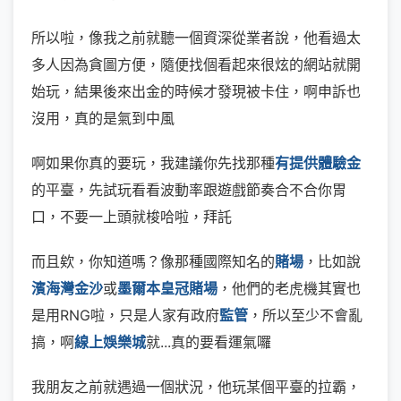
所以啦，像我之前就聽一個資深從業者說，他看過太
多人因為貪圖方便，隨便找個看起來很炫的網站就開
始玩，結果後來出金的時候才發現被卡住，啊申訴也
沒用，真的是氣到中風
啊如果你真的要玩，我建議你先找那種
有提供體驗金
的平臺，先試玩看看波動率跟遊戲節奏合不合你胃
口，不要一上頭就梭哈啦，拜託
而且欸，你知道嗎？像那種國際知名的
賭場
，比如說
濱海灣金沙
或
墨爾本皇冠賭場
，他們的老虎機其實也
是用RNG啦，只是人家有政府
監管
，所以至少不會亂
搞，啊
線上娛樂城
就...真的要看運氣囉
我朋友之前就遇過一個狀況，他玩某個平臺的拉霸，