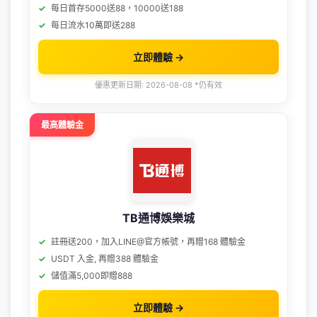
每日首存5000送88，10000送188
每日流水10萬即送288
立即體驗 →
優惠更新日期: 2026-08-08 *仍有效
最高體驗金
TB通博娛樂城
註冊送200，加入LINE@官方帳號，再贈168 體驗金
USDT 入金, 再贈388 體驗金
儲值滿5,000即贈888
立即體驗 →