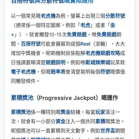
百搭符號
與
分散符號
嘅實際應用
以一個常見嘅
老虎機
為例，螢幕上出現三個
分散符號
（通常係一個特定圖案，例如「
老虎
」或者「
金
+
」），就會觸發10-15次
免費遊戲
。喺
免費遊戲
期
間，
百搭符號
可能會擴展到成個
Reel
（滾輪），大大
增加中獎機會。呢啲機制就係點解
老虎機遊戲攻略
成
日強調要睇清楚
遊戲說明
。例如喺
鉅城娛樂城
玩某款
電子老虎機
，佢嘅
賠率表
會清楚寫明每個
符號
嘅價值
同觸發條件。
累積獎池
（Progressive Jackpot）嘅運作
累積獎池
係一種特別嘅
獎金
結構，每當
玩家
落注一
次，就會有一小部分
資金
注入一個共同
累積
嘅獎池。
呢個獎池可以一直累積到天文數字，例如
世界盃
期間