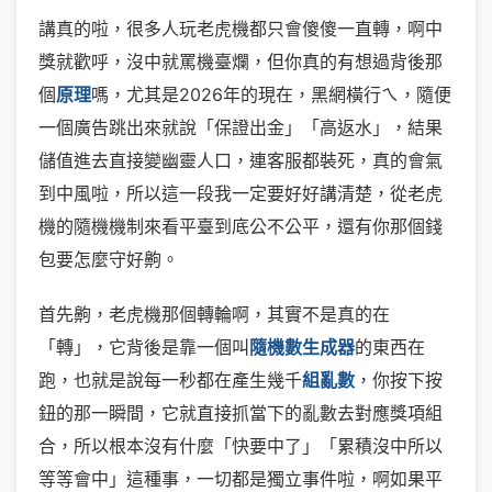
講真的啦，很多人玩老虎機都只會傻傻一直轉，啊中
獎就歡呼，沒中就罵機臺爛，但你真的有想過背後那
個
原理
嗎，尤其是2026年的現在，黑網橫行ㄟ，隨便
一個廣告跳出來就說「保證出金」「高返水」，結果
儲值進去直接變幽靈人口，連客服都裝死，真的會氣
到中風啦，所以這一段我一定要好好講清楚，從老虎
機的隨機機制來看平臺到底公不公平，還有你那個錢
包要怎麼守好齁。
首先齁，老虎機那個轉輪啊，其實不是真的在
「轉」，它背後是靠一個叫
隨機數生成器
的東西在
跑，也就是說每一秒都在產生幾千
組亂數
，你按下按
鈕的那一瞬間，它就直接抓當下的亂數去對應獎項組
合，所以根本沒有什麼「快要中了」「累積沒中所以
等等會中」這種事，一切都是獨立事件啦，啊如果平