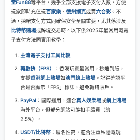
堂Fun88
等平台，幾乎全部支援電子支付入數，方便
玩家即時充值玩
百家樂
、
德州撲克
或買
六合彩
。不
過，揀啱支付方式同確保安全至關重要，尤其係涉及
比特幣賭場
或跨境交易時。以下係2025年最常用嘅電
子支付方法同實用教學：
主流電子支付工具比較
轉數快（FPS）
：香港玩家最常用，秒速到賬，
支援
香港網上賭場
如
澳門線上賭場
。記得確認平
台是否顯示「FPS」標誌，避免轉錯賬戶。
PayPal
：國際通用，適合
真人娛樂場
或
網上賭場
海外平台，但部分網站可能扣手續費（約
2.5%）。
USDT/比特幣
：匿名性高，適合注重私隱嘅玩