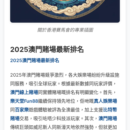
關於香港賽馬會的專業插圖
2025澳門賭場最新排名
2025澳門賭場最新排名
2025年澳門賭場競爭激烈，各大娛樂場紛紛升級設施
同服務，吸引全球玩家。根據最新數據同玩家評價，
澳門線上賭場
同實體賭場嘅排名有明顯變化。首先，
樂天堂Fun88
繼續保持領先地位，佢哋嘅
真人娛樂場
同
百家樂
遊戲體驗被評為全澳最佳，加上支援
比特幣
賭場
交易，吸引咗唔少科技派玩家。其次，
澳門賭場
傳統巨頭如威尼斯人同新濠天地依然強勢，但就更加