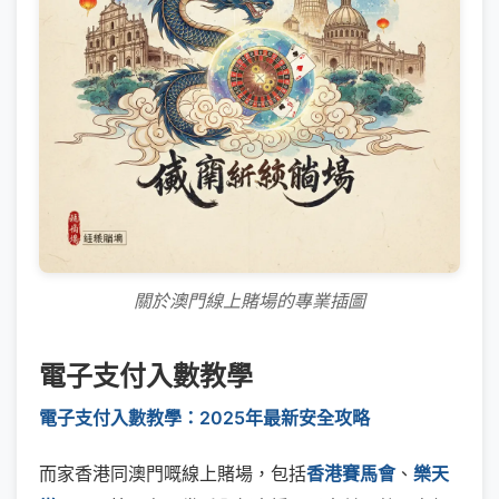
關於澳門線上賭場的專業插圖
電子支付入數教學
電子支付入數教學：2025年最新安全攻略
而家香港同澳門嘅線上賭場，包括
香港賽馬會
、
樂天