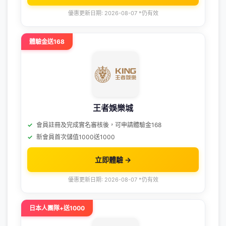
優惠更新日期: 2026-08-07 *仍有效
體驗金送168
王者娛樂城
會員註冊及完成實名審核後，可申請體驗金168
新會員首次儲值1000送1000
立即體驗 →
優惠更新日期: 2026-08-07 *仍有效
日本人團隊+送1000