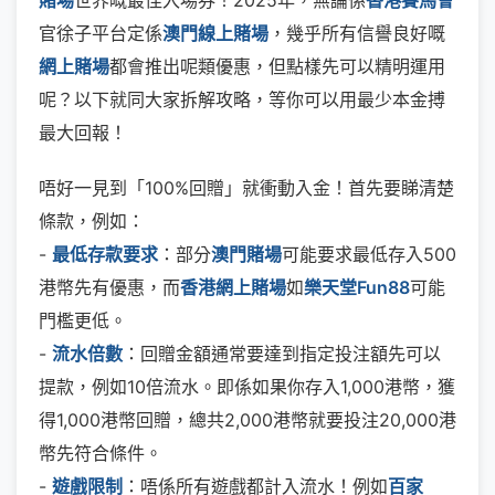
賭場
世界嘅最佳入場券！2025年，無論係
香港賽馬會
官徐子平台定係
澳門線上賭場
，幾乎所有信譽良好嘅
網上賭場
都會推出呢類優惠，但點樣先可以精明運用
呢？以下就同大家拆解攻略，等你可以用最少本金搏
最大回報！
唔好一見到「100%回贈」就衝動入金！首先要睇清楚
條款，例如：
-
最低存款要求
：部分
澳門賭場
可能要求最低存入500
港幣先有優惠，而
香港網上賭場
如
樂天堂Fun88
可能
門檻更低。
-
流水倍數
：回贈金額通常要達到指定投注額先可以
提款，例如10倍流水。即係如果你存入1,000港幣，獲
得1,000港幣回贈，總共2,000港幣就要投注20,000港
幣先符合條件。
-
遊戲限制
：唔係所有遊戲都計入流水！例如
百家