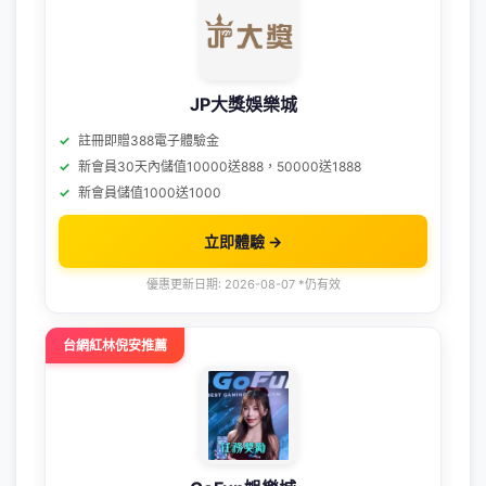
JP大獎娛樂城
註冊即贈388電子體驗金
新會員30天內儲值10000送888，50000送1888
新會員儲值1000送1000
立即體驗 →
優惠更新日期: 2026-08-07 *仍有效
台網紅林倪安推薦