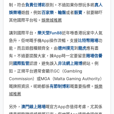
制，符合
負責任博彩
原則。不過如果你想玩多啲
真人
娛樂場
遊戲，例如
百家樂
、
輪盤
或者
骰寶
，就要睇吓
其他國際平台啦。
娛樂城推薦
講到國際平台，
樂天堂Fun88
近年喺香港玩家中人氣
急升，佢哋嘅手機App操作流暢，支援
比特幣賭場
功
能，而且遊戲種類齊全，由
德州撲克
到
龍虎
應有盡
有。不過要提醒大家，揀App時一定要留意
賭場信譽
同
國際監管
認證，避免誤入
非法網上賭博
網站。例
如，正規平台通常會顯示GC（Gambling
Commission）或MGA（Malta Gaming Authority）
嘅牌照資訊，呢啲都係
有節制博彩
嘅重要指標。
娛樂
城推薦
另外，
澳門線上賭場
嘅官方App亦值得考慮，尤其係