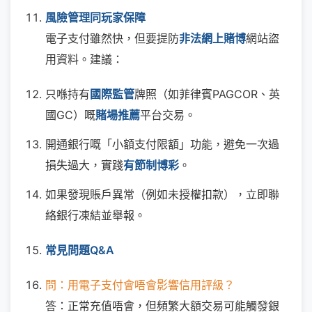
風險管理同玩家保障
電子支付雖然快，但要提防
非法網上賭博
網站盜
用資料。建議：
只喺持有
國際監管
牌照（如菲律賓PAGCOR、英
國GC）嘅
賭場推薦
平台交易。
開通銀行嘅「小額支付限額」功能，避免一次過
損失過大，實踐
有節制博彩
。
如果發現賬戶異常（例如未授權扣款），立即聯
絡銀行凍結並舉報。
常見問題Q&A
問：用電子支付會唔會影響信用評級？
答：正常充值唔會，但頻繁大額交易可能觸發銀