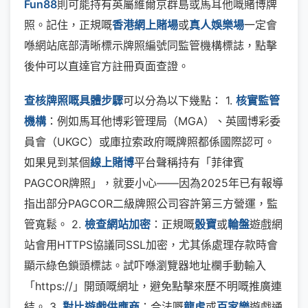
Fun88
則可能持有英屬維爾京群島或馬耳他嘅賭博牌
照。記住，正規嘅
香港網上賭場
或
真人娛樂場
一定會
喺網站底部清晰標示牌照編號同監管機構標誌，點擊
後仲可以直達官方註冊頁面查證。
查核牌照嘅具體步驟
可以分為以下幾點： 1.
核實監管
機構
：例如馬耳他博彩管理局（MGA）、英國博彩委
員會（UKGC）或庫拉索政府嘅牌照都係國際認可。
如果見到某個
線上賭博
平台聲稱持有「菲律賓
PAGCOR牌照」，就要小心——因為2025年已有報導
指出部分PAGCOR二級牌照公司容許第三方營運，監
管寬鬆。 2.
檢查網站加密
：正規嘅
骰寶
或
輪盤
遊戲網
站會用HTTPS協議同SSL加密，尤其係處理存款時會
顯示綠色鎖頭標誌。試吓喺瀏覽器地址欄手動輸入
「https://」開頭嘅網址，避免點擊來歷不明嘅推廣連
結。 3.
對比遊戲供應商
：合法嘅
龍虎
或
百家樂
遊戲通