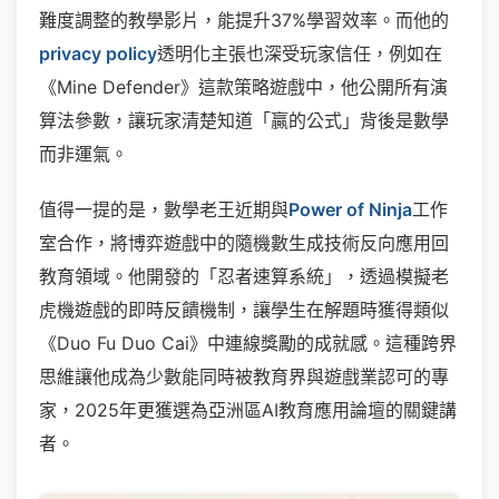
難度調整的教學影片，能提升37%學習效率。而他的
privacy policy
透明化主張也深受玩家信任，例如在
《Mine Defender》這款策略遊戲中，他公開所有演
算法參數，讓玩家清楚知道「贏的公式」背後是數學
而非運氣。
值得一提的是，數學老王近期與
Power of Ninja
工作
室合作，將博弈遊戲中的隨機數生成技術反向應用回
教育領域。他開發的「忍者速算系統」，透過模擬老
虎機遊戲的即時反饋機制，讓學生在解題時獲得類似
《Duo Fu Duo Cai》中連線獎勵的成就感。這種跨界
思維讓他成為少數能同時被教育界與遊戲業認可的專
家，2025年更獲選為亞洲區AI教育應用論壇的關鍵講
者。