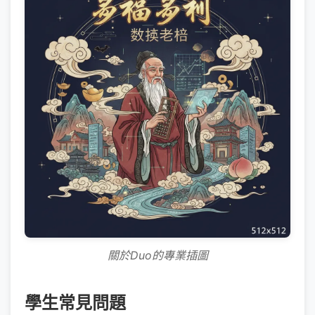
關於Duo的專業插圖
學生常見問題