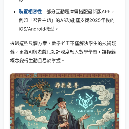
裝置相容性
：部分互動題庫需搭配最新版APP，
例如「忍者主題」的AR功能僅支援2025年後的
iOS/Android機型。
透過這些具體方案，數學老王不僅解決學生的技術疑
難，更將AI與遊戲化設計深度融入數學學習，讓複雜
概念變得生動且易於掌握。