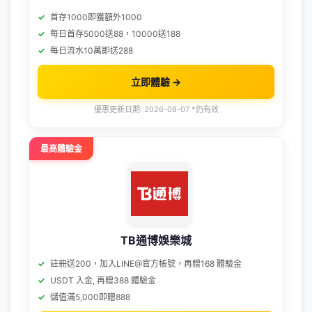
首存1000即獲額外1000
每日首存5000送88，10000送188
每日流水10萬即送288
立即體驗 →
優惠更新日期: 2026-08-07 *仍有效
最高體驗金
TB通博娛樂城
註冊送200，加入LINE@官方帳號，再贈168 體驗金
USDT 入金, 再贈388 體驗金
儲值滿5,000即贈888