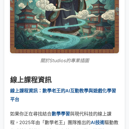
關於Studios的專業插圖
線上課程資訊
線上課程資訊：數學老王的AI互動教學與遊戲化學習
平台
如果你正在尋找結合
數學學習
與現代科技的線上課
程，2025年由「數學老王」團隊推出的
AI技術
驅動教