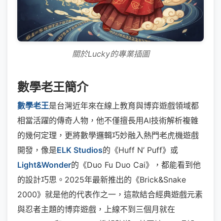
關於Lucky的專業插圖
數學老王簡介
數學老王
是台灣近年來在線上教育與博弈遊戲領域都
相當活躍的傳奇人物，他不僅擅長用AI技術解析複雜
的幾何定理，更將數學邏輯巧妙融入熱門老虎機遊戲
開發，像是
ELK Studios
的《Huff N’ Puff》或
Light&Wonder
的《Duo Fu Duo Cai》，都能看到他
的設計巧思。2025年最新推出的《Brick&Snake
2000》就是他的代表作之一，這款結合經典遊戲元素
與忍者主題的博弈遊戲，上線不到三個月就在