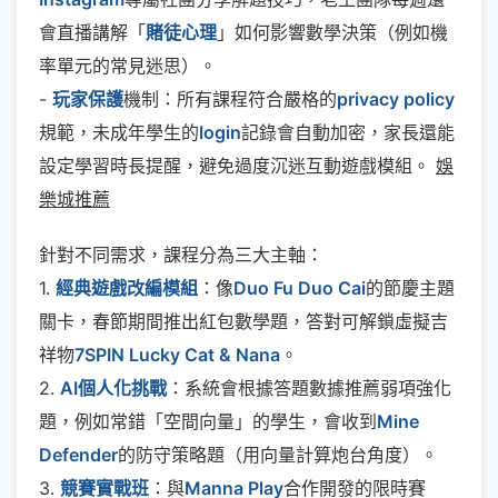
會直播講解「
賭徒心理
」如何影響數學決策（例如機
率單元的常見迷思）。
-
玩家保護
機制：所有課程符合嚴格的
privacy policy
規範，未成年學生的
login
記錄會自動加密，家長還能
設定學習時長提醒，避免過度沉迷互動遊戲模組。
娛
樂城推薦
針對不同需求，課程分為三大主軸：
1.
經典遊戲改編模組
：像
Duo Fu Duo Cai
的節慶主題
關卡，春節期間推出紅包數學題，答對可解鎖虛擬吉
祥物
7SPIN Lucky Cat & Nana
。
2.
AI個人化挑戰
：系統會根據答題數據推薦弱項強化
題，例如常錯「空間向量」的學生，會收到
Mine
Defender
的防守策略題（用向量計算炮台角度）。
3.
競賽實戰班
：與
Manna Play
合作開發的限時賽