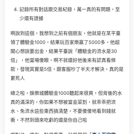
記錄所有對話跟交易紀錄，萬一真的有問題，至
少還有證據
啊說到這個，我想到之前有個朋友，他就是在某平臺
領了體驗金1000，結果玩百家樂贏了5000多，他超
開心想說要出金，結果平臺說「體驗金的流水是30
倍」，他當場傻眼，啊不就還好他後來有認真看條
款，發現其實是5倍，跟客服吵了半天才解決，真的是
累死人
總之啦，娛樂城體驗金1000聽起來很爽，但背後的水
真的滿深的，你如果不想被當韭菜割，就乖乖把流
水、免流水這些東西搞清楚，不要傻傻地看到錢就
衝，不然到頭來吃虧的還是你自己啦