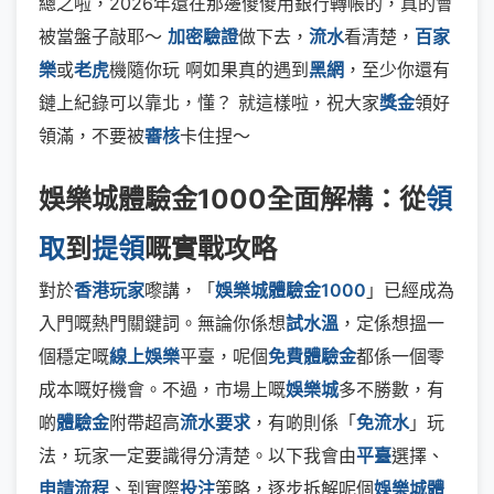
總之啦，2026年還在那邊傻傻用銀行轉帳的，真的會
被當盤子敲耶～
加密驗證
做下去，
流水
看清楚，
百家
樂
或
老虎
機隨你玩 啊如果真的遇到
黑網
，至少你還有
鏈上紀錄可以靠北，懂？ 就這樣啦，祝大家
獎金
領好
領滿，不要被
審核
卡住捏～
娛樂城體驗金1000全面解構：從
領
取
到
提領
嘅實戰攻略
對於
香港
玩家
嚟講，「
娛樂城體驗金1000
」已經成為
入門嘅熱門關鍵詞。無論你係想
試水溫
，定係想搵一
個穩定嘅
線上娛樂
平臺，呢個
免費體驗金
都係一個零
成本嘅好機會。不過，市場上嘅
娛樂城
多不勝數，有
啲
體驗金
附帶超高
流水要求
，有啲則係「
免流水
」玩
法，玩家一定要識得分清楚。以下我會由
平臺
選擇、
申請
流程
、到實際
投注
策略，逐步拆解呢個
娛樂城體