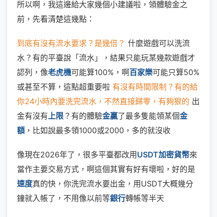
所以啊，我這邊給大家幾個小建議啦，領體驗金之
前，先看清楚這幾點：
到底有沒有流水要求？是幾倍？
什麼遊戲可以洗流
水？有的平臺說「流水」，結果只能玩某幾款遊戲才
認列，像
老虎機
可能算100%，啊
百家樂
可能只算50%
或甚至不算，這點超重要啦
有沒有時間限制？有的給
你24小時內要洗完流水，不然直接歸零，有夠狠的
出
金有沒有
上限
？有的體驗
金贏
了最多隻能領某個
金
額
，比如說最多領1000或2000，多的就沒收
像現在2026年了，很多平臺都改用
USDT
加密貨幣
來
當作主要交易方式，啊這個其實有好有壞啦，好的是
速度
真的快，你洗完流水要出金，用USDT大概幾分
鐘就入帳了，不用像以前等
銀行
轉帳等半天