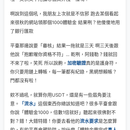
啊說到這個吼，我朋友上次就是不信邪 跑去某個看起
來很秋的網站領那個1000體驗金 結果咧？他傻傻地用
了銀行匯款
平臺那邊說要「審核」結果一拖就是三天 啊三天後跟
他說「抱歉喔你資格不符」... 乾咧，阿錢勒？錢就回
不來了啦，笑死 所以說齁，
加密驗證
真的是護身符，
你只要用鏈上轉帳，每一筆都有紀錄，黑網想賴帳？
門都沒有啦！
欸不過吼，就算你用USDT，還是有一些眉角要注
意。
「流水」
這個東西你總該知道吧？很多平臺會跟
你說「體驗金1000，倍數1倍就好」聽起來很佛對不
對？錯！大錯特錯！你要去看他的
流水要求
是怎麼算
的，有的平臺會藏陷阱，說什麼「體驗金需完成
真人