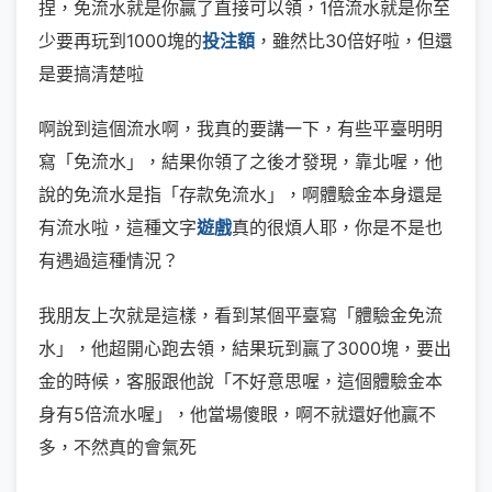
捏，免流水就是你贏了直接可以領，1倍流水就是你至
少要再玩到1000塊的
投注額
，雖然比30倍好啦，但還
是要搞清楚啦
啊說到這個流水啊，我真的要講一下，有些平臺明明
寫「免流水」，結果你領了之後才發現，靠北喔，他
說的免流水是指「存款免流水」，啊體驗金本身還是
有流水啦，這種文字
遊戲
真的很煩人耶，你是不是也
有遇過這種情況？
我朋友上次就是這樣，看到某個平臺寫「體驗金免流
水」，他超開心跑去領，結果玩到贏了3000塊，要出
金的時候，客服跟他說「不好意思喔，這個體驗金本
身有5倍流水喔」，他當場傻眼，啊不就還好他贏不
多，不然真的會氣死