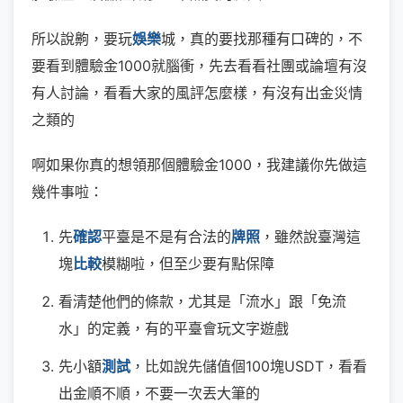
所以說齁，要玩
娛樂
城，真的要找那種有口碑的，不
要看到體驗金1000就腦衝，先去看看社團或論壇有沒
有人討論，看看大家的風評怎麼樣，有沒有出金災情
之類的
啊如果你真的想領那個體驗金1000，我建議你先做這
幾件事啦：
先
確認
平臺是不是有合法的
牌照
，雖然說臺灣這
塊
比較
模糊啦，但至少要有點保障
看清楚他們的條款，尤其是「流水」跟「免流
水」的定義，有的平臺會玩文字遊戲
先小額
測試
，比如說先儲值個100塊USDT，看看
出金順不順，不要一次丟大筆的