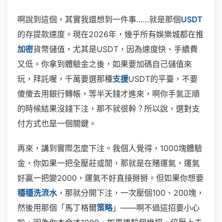
啊說到這個，其實我還想到一件事……就是那個
USDT
的存提款速度。現在2026年，幾乎所有娛樂城都在推
加密
貨幣儲值，尤其是USDT，因為速度快、手續費
又低。你拿到體驗金之後，如果要加碼自己儲值來
玩，拜託喔，千萬要選那種
支援
USDT的平臺，不要
傻傻去用銀行轉帳，等半天錢才進來，啊你手氣正順
的時候結果沒錢下注，那不就很幹？所以說，選對支
付方式也是一個關鍵。
再來，講到實際怎麼下注。我個人覺得，1000塊體驗
金，你如果一把全壓莊或閒，那就是在賭運氣，運氣
好贏一把變2000，運氣不好直接掰掰。但如果你想要
穩穩洗流水
，那就分開下注，一次壓個100、200塊，
然後用那個「馬丁格爾
策略
」——啊不過這招要小心