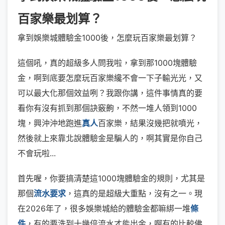
百家樂最划算？
拿到娛樂城體驗金1000後，怎麼玩百家樂最划算？
這個吼，真的超級多人問我啦，拿到那1000塊體驗
金，啊到底要怎麼玩百家樂纔不會一下子輸光光，又
可以最大化那個效益咧？我跟你講，這件事情真的要
看你有沒有抓到那個訣竅齁，不然一堆人領到1000
塊，興沖沖地跑進
真人
百家樂，結果沒幾把就噴光，
然後就上來靠北說體驗金是騙人的，啊其實是你自己
不會玩啦...
首先喔，你要搞清楚這1000塊體驗金的規則，尤其是
那個
流水要求
，這真的是超級大重點，沒有之一。現
在2026年了，很多娛樂城給的體驗金都嘛綁一堆
條
件
，有的要洗到十幾倍流水才能出金，啊有的比較佛