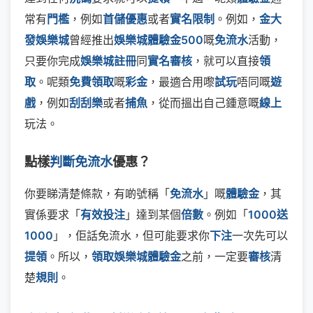
常有
門檻
，例如
首儲優惠
或者
實名
限制
。例如，
金大
發娛樂城
曾經推出
娛樂城體驗金500
嘅
免流水
活動，
只要你完成
娛樂城註冊
同
實名審核
，就可以直接
領
取
。呢類
免費領取
嘅
彩金
，最適合用嚟
試玩
唔同嘅
遊
戲
，例如
刮刮樂
或者
捕魚
，從而搵出自己鍾意嘅
線上
玩法。
點樣
判斷
免流水
優惠？
你要睇清楚條款，有啲號稱「
免流水
」嘅
體驗金
，其
實係要求「
有效投注
」達到某個
倍數
。例如「
1000送
1000
」，佢話免流水，但可能要求你
下注
一次先可以
提領
。所以，
領取娛樂城體驗金
之前，一定要
審核
清
楚
規則
。