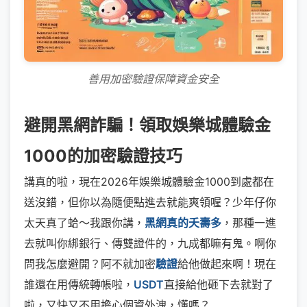
善用加密驗證保障資金安全
避開黑網詐騙！領取娛樂城體驗金
1000的加密驗證技巧
講真的啦，現在2026年娛樂城體驗金1000到處都在
送沒錯，但你以為隨便點進去就能爽領喔？少年仔你
太天真了蛤～我跟你講，
黑網真的夭壽多
，那種一進
去就叫你綁銀行、傳雙證件的，九成都嘛有鬼。啊你
問我怎麼避開？阿不就加密
驗證
給他做起來啊！現在
誰還在用傳統轉帳啦，
USDT
直接給他砸下去就對了
啦，又快又不用擔心個資外洩，懂嗎？