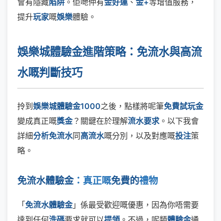
會有隱藏
陷阱
。佢哋仲有
金好運
、
金+
等增值服務，
提升
玩家
嘅
娛樂
體驗。
娛樂城體驗金
進階策略：
免流水
與
高流
水
嘅
判斷
技巧
拎到
娛樂城體驗金1000
之後，點樣將呢筆
免費試玩金
變成真正嘅
獎金
？關鍵在於理解
流水要求
。以下我會
詳細
分析
免流水
同
高流水
嘅分別，以及對應嘅
投注
策
略。
免流水體驗金
：真正嘅
免費的
禮物
「
免流水體驗金
」係最受歡迎嘅優惠，因為你唔需要
達到任何
洗碼
要求就可以
提領
。不過，呢類
體驗金
通