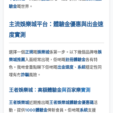
驗金
嘅世界。
主流
娛樂城
平台：
體驗金
優惠與
出金速
度
實測
選擇一個
正規
嘅
娛樂城
係第一步。以下幾個品牌喺
娛
樂城推薦
入面經常出現，佢哋嘅
註冊體驗金
各有特
色。我哋會重點睇下佢哋嘅
出金速度
、
系統
穩定性同
埋有冇
詐騙
風險。
王者娛樂城
：
高額體驗金
與
百家樂
實測
王者娛樂城
近期推出嘅
王者娛樂城體驗金優惠碼
活
動，提供
1000體驗金
俾新會員。佢哋嘅
系統
支援