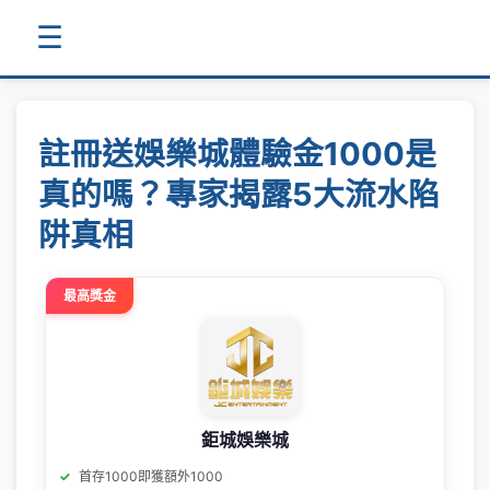
☰
註冊送娛樂城體驗金1000是
真的嗎？專家揭露5大流水陷
阱真相
最高獎金
鉅城娛樂城
首存1000即獲額外1000