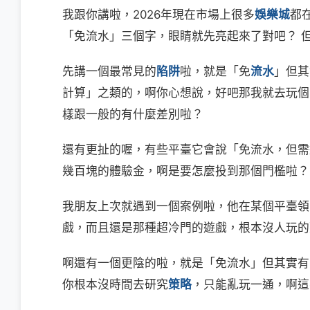
我跟你講啦，2026年現在市場上很多
娛樂城
都
「免流水」三個字，眼睛就先亮起來了對吧？ 
先講一個最常見的
陷阱
啦，就是「免
流水
」但其
計算」之類的，啊你心想說，好吧那我就去玩個
樣跟一般的有什麼差別啦？
還有更扯的喔，有些平臺它會說「免流水，但需
幾百塊的體驗金，啊是要怎麼投到那個門檻啦？
我朋友上次就遇到一個案例啦，他在某個平臺領
戲，而且還是那種超冷門的遊戲，根本沒人玩的
啊還有一個更陰的啦，就是「免流水」但其實有
你根本沒時間去研究
策略
，只能亂玩一通，啊這