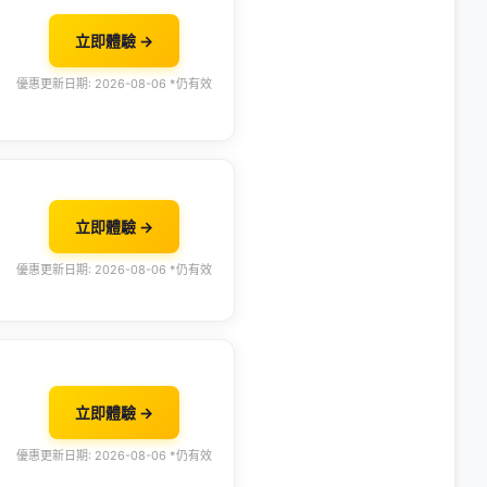
立即體驗 →
優惠更新日期: 2026-08-06 *仍有效
立即體驗 →
優惠更新日期: 2026-08-06 *仍有效
立即體驗 →
優惠更新日期: 2026-08-06 *仍有效