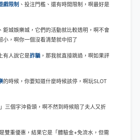
遊戲限制
、投注門檻、還有時間限制，啊最好是
、鉅城娛樂城，它們的活動就比較透明，啊不會
超小，啊你一個沒看清楚就中招了
上有人說它是
詐騙
，那我就直接跳過，啊如果評
樂
的時候，你要知道什麼時候該停，啊玩SLOT
」三個字沖昏頭，啊不然到時候賠了夫人又折
是雙重優惠，結果它是「體驗金+免流水，但需