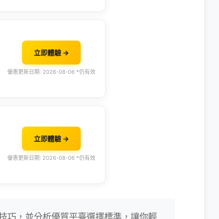
立即體驗 →
優惠更新日期: 2026-08-06 *仍有效
立即體驗 →
優惠更新日期: 2026-08-06 *仍有效
領技巧，並分析優質平臺選擇標準，讓你輕