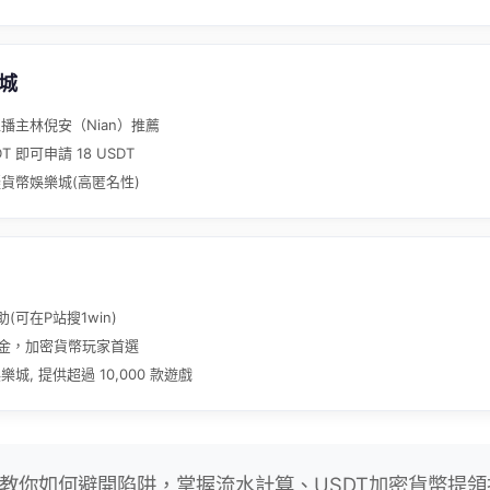
樂城
播主林倪安（Nian）推薦
DT 即可申請 18 USDT
貨幣娛樂城(高匿名性)
(可在P站搜1win)
獎金，加密貨幣玩家首選
城, 提供超過 10,000 款遊戲
文教你如何避開陷阱，掌握流水計算、USDT加密貨幣提