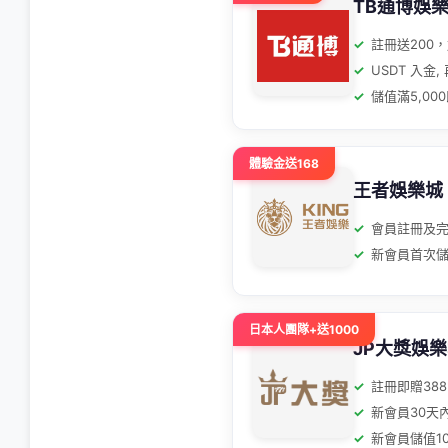
TB通博娛
註冊送200，
USDT 入金,
儲值滿5,000
體驗金送168
王者娛樂城
會員註冊及完
新會員首次儲值
日本人團隊+送1000
JP大獎娛
註冊即贈38
新會員30天內儲
新會員儲值10