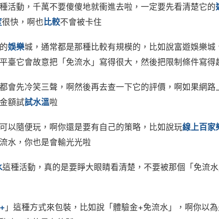
種活動，千萬不要傻傻地就衝進去啦，一定要先看清楚它的
度
很快，啊也
比較
不會被卡住
的
娛樂
城，通常都是那種比較有規模的，比如說富遊娛樂城
平臺它會故意把「免流水」寫得很大，然後把限制條件寫得
都會先冷笑三聲，啊然後再去查一下它的評價，啊如果網路
金額試
試水溫
啦
可以隨便玩，啊你還是要有自己的策略，比如說玩
線上百家
流水，你也是會輸光光啦
水
這種活動，真的是要睜大眼睛看清楚，不要被那個「免流水
+
」這種方式來包裝，比如說「體驗金+免流水」，啊你以為