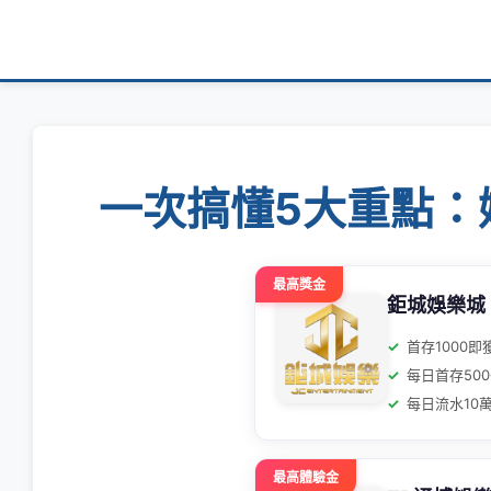
一次搞懂5大重點：
最高獎金
鉅城娛樂城
首存1000即
每日首存5000
每日流水10萬
最高體驗金