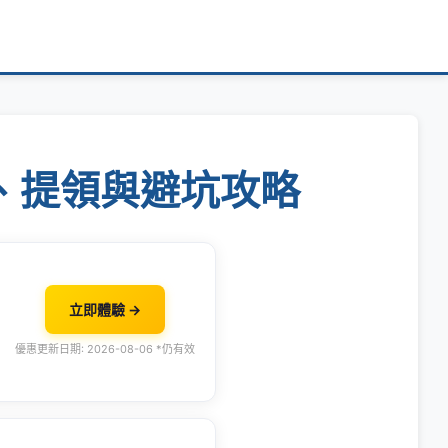
、提領與避坑攻略
立即體驗 →
優惠更新日期: 2026-08-06 *仍有效