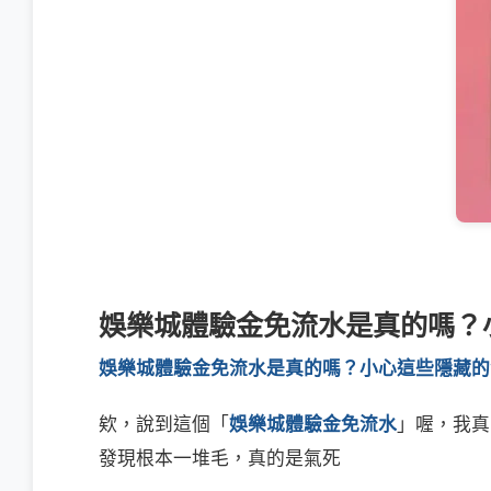
娛樂城體驗金免流水是真的嗎？
娛樂城體驗金免流水是真的嗎？小心這些隱藏的
欸，說到這個「
娛樂城體驗金免流水
」喔，我真
發現根本一堆毛，真的是氣死