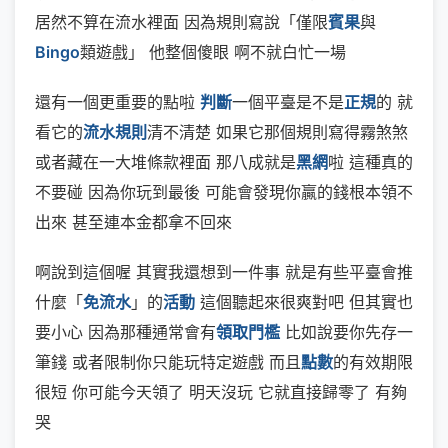
居然不算在流水裡面 因為規則寫說「僅限
賓果
與
Bingo
類遊戲」 他整個傻眼 啊不就白忙一場
還有一個更重要的點啦
判斷
一個平臺是不是
正規
的 就
看它的
流水規則
清不清楚 如果它那個規則寫得霧煞煞
或者藏在一大堆條款裡面 那八成就是
黑網
啦 這種真的
不要碰 因為你玩到最後 可能會發現你贏的錢根本領不
出來 甚至連本金都拿不回來
啊說到這個喔 其實我還想到一件事 就是有些平臺會推
什麼「
免流水
」的
活動
這個聽起來很爽對吧 但其實也
要小心 因為那種通常會有
領取門檻
比如說要你先存一
筆錢 或者限制你只能玩特定遊戲 而且
點數
的有效期限
很短 你可能今天領了 明天沒玩 它就直接歸零了 有夠
哭