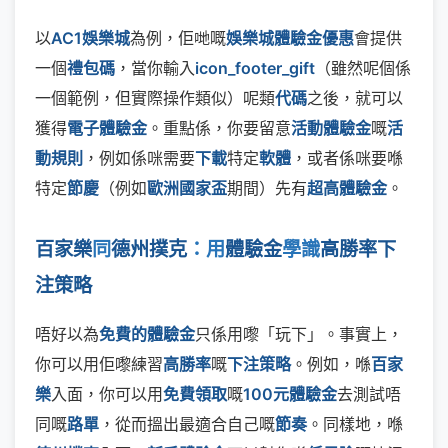
以
AC1娛樂城
為例，佢哋嘅
娛樂城體驗金優惠
會提供
一個
禮包碼
，當你輸入
icon_footer_gift
（雖然呢個係
一個範例，但實際操作類似）呢類
代碼
之後，就可以
獲得
電子體驗金
。重點係，你要留意
活動體驗金
嘅
活
動規則
，例如係咪需要
下載
特定
軟體
，或者係咪要喺
特定
節慶
（例如
歐洲國家盃
期間）先有
超高體驗金
。
百家樂
同
德州撲克
：用
體驗金
學識
高勝率
下
注策略
唔好以為
免費的體驗金
只係用嚟「玩下」。事實上，
你可以用佢嚟練習
高勝率
嘅
下注策略
。例如，喺
百家
樂
入面，你可以用
免費領取
嘅
100元體驗金
去測試唔
同嘅
路單
，從而搵出最適合自己嘅
節奏
。同樣地，喺