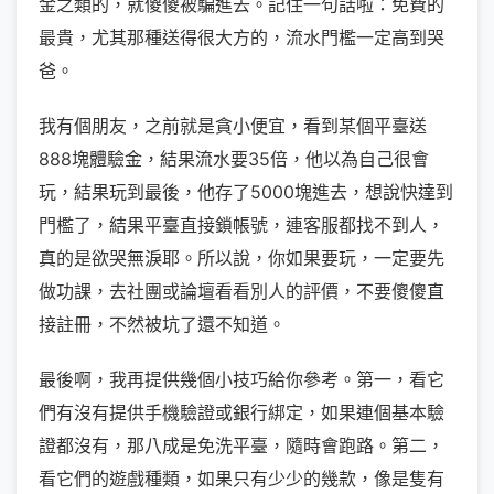
金之類的，就傻傻被騙進去。記住一句話啦：免費的
最貴，尤其那種送得很大方的，流水門檻一定高到哭
爸。
我有個朋友，之前就是貪小便宜，看到某個平臺送
888塊體驗金，結果流水要35倍，他以為自己很會
玩，結果玩到最後，他存了5000塊進去，想說快達到
門檻了，結果平臺直接鎖帳號，連客服都找不到人，
真的是欲哭無淚耶。所以說，你如果要玩，一定要先
做功課，去社團或論壇看看別人的評價，不要傻傻直
接註冊，不然被坑了還不知道。
最後啊，我再提供幾個小技巧給你參考。第一，看它
們有沒有提供手機驗證或銀行綁定，如果連個基本驗
證都沒有，那八成是免洗平臺，隨時會跑路。第二，
看它們的遊戲種類，如果只有少少的幾款，像是隻有