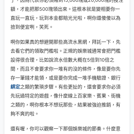
了，因為代表你必須賭到15,000塊或20,000塊的投注
額，才能把那500塊領出來。這根本就是變相要你一
直玩一直玩，玩到本金都賠光光啦，啊你還傻傻以為
撿到便宜咧，笑死。
啊你如果真的想避開那些高流水黑網，拜託一下，先
去看它們的領取門檻啦。正規的娛樂城通常會把門檻
設得很合理，比如說流水倍數大概在5倍到10倍之
間，而且不會要求你一堆有的沒的條件，像是要你先
存一筆錢才能領，或是要你完成一堆手機驗證、銀行
綁定
之類的繁瑣步驟。有些更扯的，還會要求你必須
先玩過特定的遊戲，像什麼線上百家樂、賓果、街機
之類的，啊你根本不想玩那些，結果被強迫推銷，有
夠不爽的啦。
還有喔，你可以觀察一下那個娛樂城的節奏。什麼意