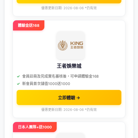
優惠更新日期: 2026-08-06 *仍有效
體驗金送168
王者娛樂城
會員註冊及完成實名審核後，可申請體驗金168
新會員首次儲值1000送1000
立即體驗 →
優惠更新日期: 2026-08-06 *仍有效
日本人團隊+送1000