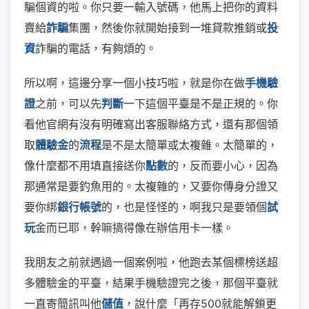
騙個資的啦。你只要一輸入號碼，他馬上把你的資料
賣給
詐騙
集團，然後你就開始接到一堆貸款推銷或
投
資
詐騙的電話，有夠煩的。
所以啊，這邊分享一個小技巧啦，就是你在做
手機
驗
證
之前，可以先
判斷
一下這個平臺是不是正規的。你
看他官網有沒有明確寫出客服聯絡方式，還有那個領
取
體驗金
的
流程
是不是太簡單或太複雜。太簡單的，
像什麼都不用填直接送你
點數
的，反而要小心，因為
那通常是要釣魚用的。太複雜的，又要你傳身分證又
要你綁
銀行
帳號
的，也是怪怪的，啊我只是要領個
試
玩
金而已耶，幹嘛搞得像在辦信用卡一樣。
我朋友之前就遇過一個案例啦，他跑去某個標榜送超
多體驗金的平臺，結果手機驗證完之後，那個平臺就
一直寄簡訊叫他
儲值
，說什麼「再存500就能解鎖更