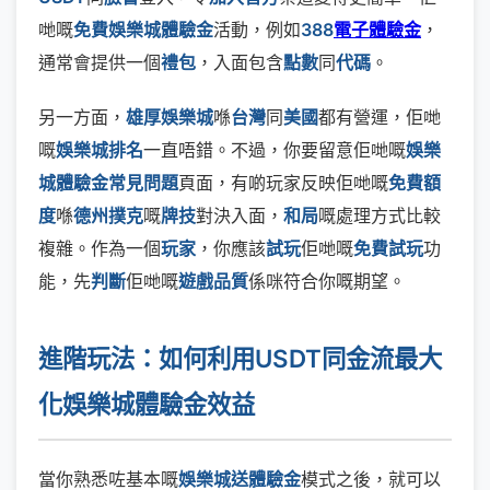
哋嘅
免費娛樂城體驗金
活動，例如
388
電子體驗金
，
通常會提供一個
禮包
，入面包含
點數
同
代碼
。
另一方面，
雄厚娛樂城
喺
台灣
同
美國
都有營運，佢哋
嘅
娛樂城排名
一直唔錯。不過，你要留意佢哋嘅
娛樂
城體驗金常見問題
頁面，有啲玩家反映佢哋嘅
免費額
度
喺
德州撲克
嘅
牌技
對決入面，
和局
嘅處理方式比較
複雜。作為一個
玩家
，你應該
試玩
佢哋嘅
免費試玩
功
能，先
判斷
佢哋嘅
遊戲品質
係咪符合你嘅期望。
進階玩法：如何利用
USDT
同
金流
最大
化
娛樂城體驗金
效益
當你熟悉咗基本嘅
娛樂城送體驗金
模式之後，就可以