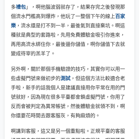
多
禮包
」，啊他腦波弱就存了，結果存完之後發現那
個流水門檻高到爆炸，他玩了一整個下午的線上
百家
樂
，流水還是打不到一半，最後氣到直接棄坑。啊這
種就是典型的套路啦，先用免費體驗金吸引你進來，
再用高流水綁住你，最後逼你儲值，啊你儲值下去就
變成待宰的羔羊了。
另外啊，關於那個手機驗證的技巧，其實你可以用一
些虛擬門號來做初步的
測試
，但這個方法比較適合老
手啦，新手的話我個人是建議直接用你平常在用的門
號就好，因為現在很多平臺都會鎖虛擬門號，你用了
反而會被判定為異常帳號，然後體驗金就領不到，啊
你還要花時間去跟客服灰，有夠麻煩的。
啊講到客服，這又是另一個重點啦。正規平臺的客服