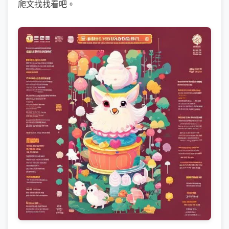
爬文找找看吧。