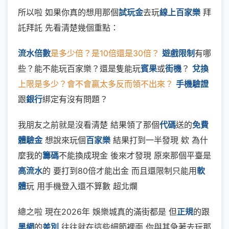
所以啦 如果你真的想用那個
試玩金
去玩
線上百家樂
拜
託拜託 先看清楚幾個重點：
流水倍數
是多少倍？是10倍還是30倍？
遊戲限制
有哪
些？能不能玩百家樂？還是隻能玩
賓果
或
街機
？
兌換
上限是多少？會不會贏太多反而領不出來？
手機驗證
跟
銀行
綁定有沒有問題？
我朋友之前就是沒看清楚 結果領了那個
代碼
送的
免費
體驗金
想說來玩個
百家樂
結果打到一半發現 欸 為什
麼我的
籌碼
不能換成現金 後來才發現 原來那個平臺是
高流水
的 要打到80倍才能出金 而且還限制只能用
軟
體
玩 用手機登入還不算數 超北爛
總之啦 現在2026年 娛樂城真的滿街都是 但
正規
的跟
黑網
的
差別
往往就在這些細節裡面 你與其急著去玩那