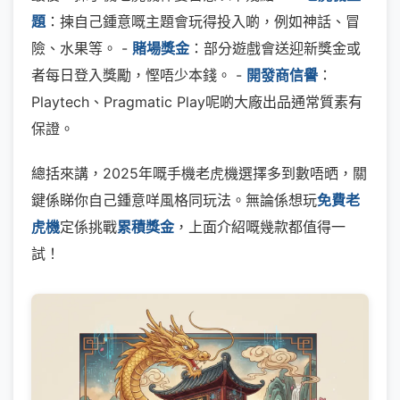
題
：揀自己鍾意嘅主題會玩得投入啲，例如神話、冒
險、水果等。 -
賭場獎金
：部分遊戲會送迎新獎金或
者每日登入獎勵，慳唔少本錢。 -
開發商信譽
：
Playtech、Pragmatic Play呢啲大廠出品通常質素有
保證。
總括來講，2025年嘅手機老虎機選擇多到數唔晒，關
鍵係睇你自己鍾意咩風格同玩法。無論係想玩
免費老
虎機
定係挑戰
累積獎金
，上面介紹嘅幾款都值得一
試！