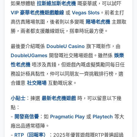
如果想體驗
拉斯維加斯老虎機
嘅豪華感，可以試吓
VIP 豪華老虎機遊戲離線
或
Vegas Slots
。前者主打
高仿真賭場氛圍，後者則以多變嘅
賭場老虎機
主題取
勝，兩者都支援離線遊玩，搭車時玩最方便。
最後要介紹嘅係
DoubleU Casino
旗下嘅新作，由
DoubleUGames
開發嘅社交賭場遊戲。雖然係
娛樂
性老虎機
唔涉及真錢，但遊戲內嘅虛擬獎勵同每日任
務設計極具黏性，仲可以同朋友一齊挑戰排行榜，適
合鍾意
社交賭場
互動嘅玩家。
小貼士
：揀選
最新老虎機遊戲
時，可以留意以下幾
點：
-
開發商信譽
：如
Pragmatic Play
或
Playtech
等大
廠出品通常穩陣。
-
RTP（回報率）
：2025年優質遊戲嘅RTP普遍超過