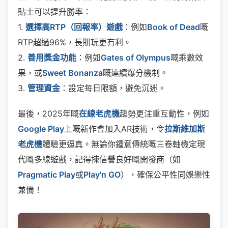
貼士可以提升勝率：
1.
選擇高RTP（回報率）遊戲
：例如
Book of Dead
嘅
RTP超過96%，長期玩更有利。
2.
善用獎金功能
：例如
Gates of Olympus
嘅乘數效
果，或
Sweet Bonanza
嘅連續爆分機制。
3.
管理資金
：設定每日限額，避免沉迷。
最後，2025年嘅
在線老虎機
趨勢更注重互動性，例如
Google Play
上嘅新作會加入AR技術，令
拉斯維加斯
老虎機
體驗更逼真。無論你鍾意傳統嘅三卷軸機定現
代嘅多線遊戲，記得揀信譽良好嘅開發商（如
Pragmatic Play
或
Play'n GO
），確保公平性同娛樂性
兼備！