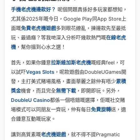
手機老虎機邊款好？
呢個問題真係好多玩家都想知，
尤其係2025年嘅今日，Google Play同App Store上
面嘅
免費老虎機遊戲
多到眼花繚亂，揀邊款先至最抵
玩、最過癮？等我哋深入分析吓幾款熱門嘅
在線老虎
機
，幫你搵到心水之選！
首先，如果你鍾意
拉斯維加斯老虎機
嘅經典feel，可
以試吓
Vegas Slots
，呢款遊戲由DoubleUGames開
發，主打美式賭場風格，畫面華麗之餘仲有唔少
累積
獎金
機會，而且完全
無需下載
，即開即玩。另外，
DoubleU Casino
都係一個唔錯嘅選擇，佢嘅社交賭
場模式可以同朋友一齊玩，仲有每日
免費旋轉
送，適
合鍾意互動嘅玩家。
講到高質素嘅
老虎機遊戲
，就不得不提Pragmatic