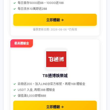
每日首存5000送88，10000送188
每日流水10萬即送288
立即體驗 →
優惠更新日期: 2026-08-06 *仍有效
最高體驗金
TB通博娛樂城
註冊送200，加入LINE@官方帳號，再贈168 體驗金
USDT 入金, 再贈388 體驗金
儲值滿5,000即贈888
立即體驗 →