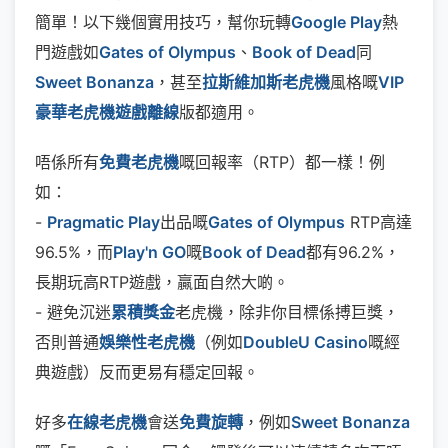
簡單！以下幾個實用技巧，幫你玩轉
Google Play
熱
門遊戲如
Gates of Olympus
、
Book of Dead
同
Sweet Bonanza
，甚至
拉斯維加斯老虎機
風格嘅
VIP
豪華老虎機遊戲離線
版都適用。
唔係所有
免費老虎機
嘅回報率（RTP）都一樣！例
如：
-
Pragmatic Play
出品嘅
Gates of Olympus
RTP高達
96.5%，而
Play'n GO
嘅
Book of Dead
都有96.2%，
長期玩高RTP遊戲，贏面自然大啲。
- 避免沉迷
累積獎金
老虎機，除非你目標係搏巨獎，
否則普通
娛樂性老虎機
（例如
DoubleU Casino
嘅經
典遊戲）反而更易有穩定回報。
好多
在線老虎機
會送
免費旋轉
，例如
Sweet Bonanza