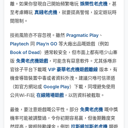
離。如果你發現自己開始頻繁噉玩
娛樂性老虎機
，甚
至考慮轉玩
真錢老虎機
，就要提高警惕，設定遊玩時
間限制。
技術風險亦不容忽視。雖然
Pragmatic Play
、
Playtech
同
Play'n GO
等大廠出品嘅遊戲（例如
Book of Dead
）通常較安全，但市面上都有唔少山寨
版
免費老虎機遊戲
，可能含有惡意軟件。尤其係喺非
官徐子平台下載嘅
VIP 豪華老虎機遊戲離線
版本，有
機會導致裝置中毒或者資料外洩。建議只喺可信渠道
（如官方網站或
Google Play
）下載，同埋避免使用
公共Wi-Fi玩
在線賭場遊戲
，以防資料被截取。
最後，要注意遊戲嘅公平性。部分
免費老虎機
嘅中獎
機率可能被調整過，令你初期容易贏，但後期難度突
然提高，變相鼓勵課金。例如
拉斯維加斯老虎機
類遊