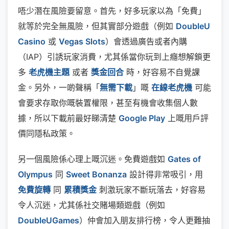
唔少潛在風險要留意。首先，好多玩家以為「免費」
就等於完全無風險，但其實部分遊戲（例如
DoubleU
Casino
或
Vegas Slots
）會透過廣告或者內購
（IAP）引誘玩家消費，尤其係當你玩到上癮想解鎖更
多
老虎機主題
或者
獎金回合
時，好容易不自覺課
金。另外，一啲聲稱「
無需下載
」嘅
在線老虎機
可能
會要求存取你嘅裝置權限，甚至有機會收集個人數
據，所以下載前最好睇清楚
Google Play
上嘅用戶評
價同隱私政策。
另一個風險係心理上嘅沉迷。免費遊戲如
Gates of
Olympus
同
Sweet Bonanza
設計得非常吸引，用
免費旋轉
同
累積獎金
刺激玩家不斷玩落去，好容易
令人沉迷，尤其係社交賭場類遊戲（例如
DoubleUGames
）仲會加入朋友排行榜，令人更難抽