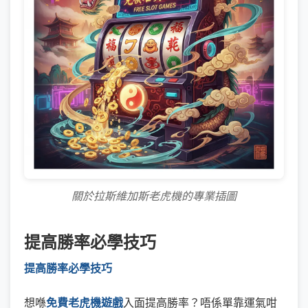
關於拉斯維加斯老虎機的專業插圖
提高勝率必學技巧
提高勝率必學技巧
想喺
免費老虎機遊戲
入面提高勝率？唔係單靠運氣咁