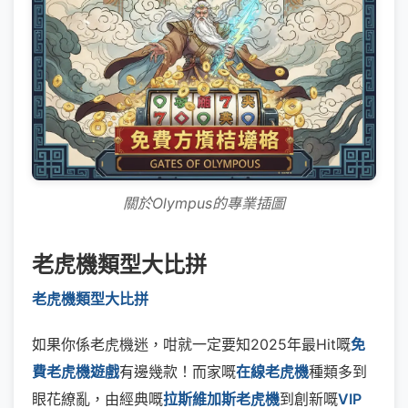
關於Olympus的專業插圖
老虎機類型大比拼
老虎機類型大比拼
如果你係老虎機迷，咁就一定要知2025年最Hit嘅
免
費老虎機遊戲
有邊幾款！而家嘅
在線老虎機
種類多到
眼花繚亂，由經典嘅
拉斯維加斯老虎機
到創新嘅
VIP