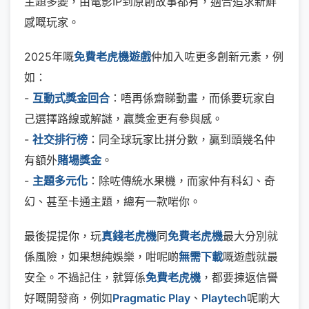
主題多變，由電影IP到原創故事都有，適合追求新鮮
感嘅玩家。
2025年嘅
免費老虎機遊戲
仲加入咗更多創新元素，例
如：
-
互動式獎金回合
：唔再係齋睇動畫，而係要玩家自
己選擇路線或解謎，贏獎金更有參與感。
-
社交排行榜
：同全球玩家比拼分數，贏到頭幾名仲
有額外
賭場獎金
。
-
主題多元化
：除咗傳統水果機，而家仲有科幻、奇
幻、甚至卡通主題，總有一款啱你。
最後提提你，玩
真錢老虎機
同
免費老虎機
最大分別就
係風險，如果想純娛樂，咁呢啲
無需下載
嘅遊戲就最
安全。不過記住，就算係
免費老虎機
，都要揀返信譽
好嘅開發商，例如
Pragmatic Play
、
Playtech
呢啲大