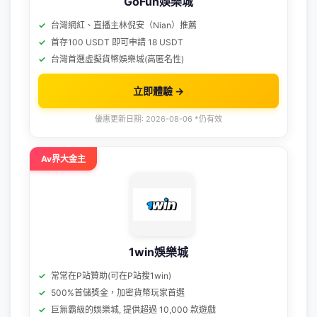
GoFun娛樂城
台灣網紅、直播主林倪安（Nian）推薦
首存100 USDT 即可申請 18 USDT
台灣首選虛擬貨幣娛樂城(高匿名性)
立即體驗 →
優惠更新日期: 2026-08-06 *仍有效
Av界大金主
1win娛樂城
常常在P站贊助(可在P站搜1win)
500%首儲獎金，加密貨幣玩家首選
巨無霸級的娛樂城, 提供超過 10,000 款遊戲